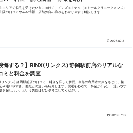
山エリアで脱毛を受けたい方に向けて、メンズエミナル（エミナルクリニックメンズ）
山院の口コミや基本情報、店舗独自の強みをわかりやすく解説します。
2026.07.31
後悔する？】RINX(リンクス) 静岡駅前店のリアルな
コミと料金を調査
NX(リンクス) 静岡駅前店の口コミ・料金を詳しく解説。実際の利用者の声をもとに、接
応や通いやすさ、他社との違いも紹介します。脱毛初心者で「料金が不安」「通いやす
舗を探したい」という男性はぜひ参考にしてください。
2026.07.13