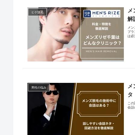
メ
ヒゲ脱毛
解
メン
プラ
は必
メ
男性の悩み
タ
この
会話