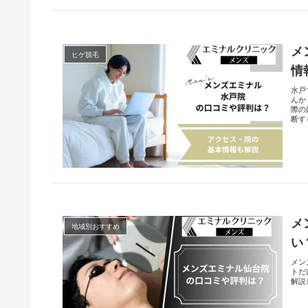
メ
ヒゲ脱毛
情
水戸
んか
際の
断す
メ
地域別おすすめ
い
メン
トだ
解説