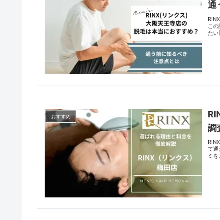
通
RI
この
たい
R
おすすめ
調
RI
て通
ミを