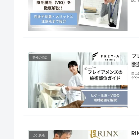
フ
男性の悩み
照
自己
ゲや
R
ヒゲ脱毛