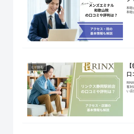
和歌
和歌
【
ヒゲ脱毛
口
RI
客対
い店