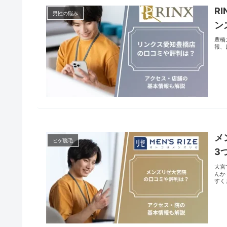
R
男性の悩み
ン
豊橋
報、
メ
ヒゲ脱毛
3
大宮
んか
すく