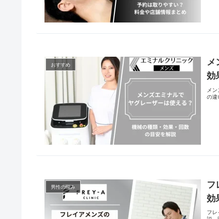
メ
おすすめ
効
メン
の違
フ
男性の悩み
効
フレ
説。