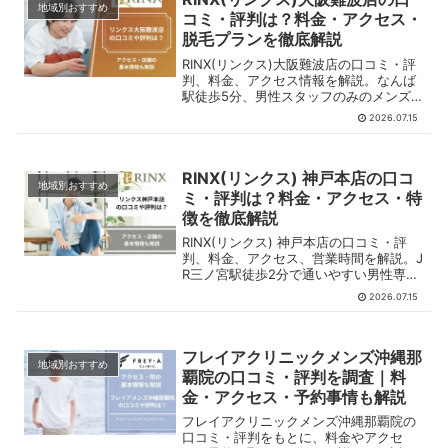
地域別おすすめ
コミ・評判は？料金・アクセス・
脱毛プランを徹底解説
RINX(リンクス)大阪難波店の口コミ・評
判、料金、アクセス情報を解説。なんば
駅徒歩5分、男性スタッフのみのメンズ
脱毛サロンです。ヒゲ・全身・VIO脱毛
2026.07.15
の料金やキャンペーン、口コミから分か
る特徴も紹介します。
RINX(リンクス) 神戸本店の口コ
地域別おすすめ
ミ・評判は？料金・アクセス・特
徴を徹底解説
RINX(リンクス) 神戸本店の口コミ・評
判、料金、アクセス、営業時間を解説。J
R三ノ宮駅徒歩2分で通いやすい男性専門
脱毛サロンの料金やキャンペーンなどの
2026.07.15
特徴も紹介します。
フレイアクリニックメンズ沖縄那
地域別おすすめ
覇院の口コミ・評判を調査｜料
金・アクセス・予約事情も解説
フレイアクリニックメンズ沖縄那覇院の
口コミ・評判をもとに、料金やアクセ