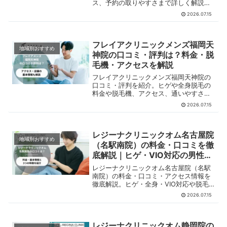
ス、予約の取りやすさまで詳しく解説。
県庁前駅徒歩5分・平日21時までで通い
2026.07.15
やすいメンズ医療脱毛クリニックです
フレイアクリニックメンズ福岡天
地域別おすすめ
神院の口コミ・評判は？料金・脱
毛機・アクセスを解説
フレイアクリニックメンズ福岡天神院の
口コミ・評判を紹介。ヒゲや全身脱毛の
料金や脱毛機、アクセス、通いやすさを
解説します。仕事帰りに通いたい男性も
2026.07.15
必見です。
レジーナクリニックオム名古屋院
地域別おすすめ
（名駅南院）の料金・口コミを徹
底解説｜ヒゲ・VIO対応の男性専
門医療脱毛
レジーナクリニックオム名古屋院（名駅
南院）の料金・口コミ・アクセス情報を
徹底解説。ヒゲ・全身・VIO対応や脱毛
機器、通いやすさまで、男性向けにわか
2026.07.15
りやすく紹介します。
レジーナクリニックオム静岡院の