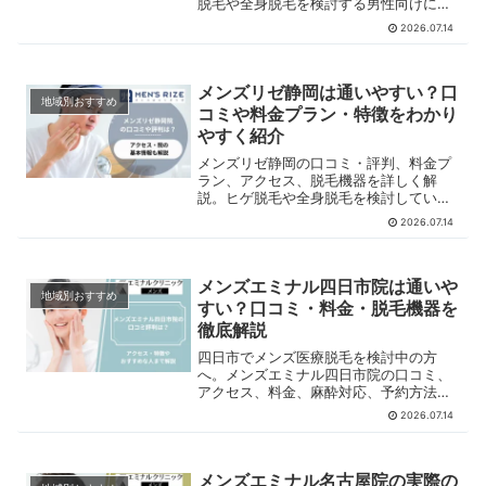
脱毛や全身脱毛を検討する男性向けに、
特徴や注意点をわかりやすく紹介しま
2026.07.14
す。
メンズリゼ静岡は通いやすい？口
地域別おすすめ
コミや料金プラン・特徴をわかり
やすく紹介
メンズリゼ静岡の口コミ・評判、料金プ
ラン、アクセス、脱毛機器を詳しく解
説。ヒゲ脱毛や全身脱毛を検討している
男性向けに、特徴や注意点などをわかり
2026.07.14
やすくまとめました。
メンズエミナル四日市院は通いや
地域別おすすめ
すい？口コミ・料金・脱毛機器を
徹底解説
四日市でメンズ医療脱毛を検討中の方
へ。メンズエミナル四日市院の口コミ、
アクセス、料金、麻酔対応、予約方法を
詳しく紹介。通いやすさや実際の評判も
2026.07.14
あわせて解説します。
メンズエミナル名古屋院の実際の