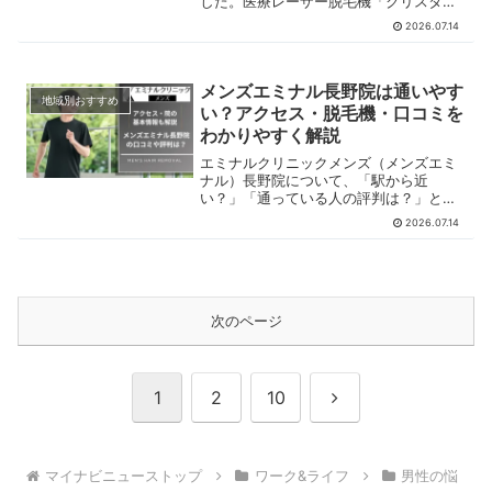
した。医療レーザー脱毛機「クリスタル
プロ」の解説や、実際の利用者の声をも
2026.07.14
とに特徴を解説しています。岐阜エリア
で脱毛を検討中の方はぜひご覧くださ
い。
メンズエミナル長野院は通いやす
地域別おすすめ
い？アクセス・脱毛機・口コミを
わかりやすく解説
エミナルクリニックメンズ（メンズエミ
ナル）長野院について、「駅から近
い？」「通っている人の評判は？」と気
になりませんか？この記事では、エミナ
2026.07.14
ルクリニックメンズ（メンズエミナル）
長野院の基本情報や脱毛機、口コミを解
説します。クリニック選びの参考にして
ください。
次のページ
次
1
2
10
へ
マイナビニューストップ
ワーク&ライフ
男性の悩