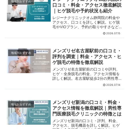
地域別おすすめ
口コミ・料金・アクセス徹底解説
｜ヒゲ脱毛や予約状況も紹介
レジーナクリニックオム静岡院の料金や
アクセス、口コミを詳しく解説。ヒゲ脱
毛やVIOプラン、予約の取りやすさなど
を、静岡で医療脱毛を検討する男性向け
2026.07.15
にわかりやすく紹介します。
メンズリゼ名古屋駅前の口コミ・
地域別おすすめ
評判を調査｜料金・アクセス・ヒ
ゲ脱毛の特徴を徹底解説
メンズリゼ名古屋駅前の口コミや評判、
ヒゲ・全身脱毛の料金、アクセス情報を
詳しく解説。名古屋駅徒歩2分の男性専
門医療脱毛クリニックの特徴も紹介しま
2026.07.14
す。
メンズリゼ新潟の口コミ・料金・
地域別おすすめ
アクセス情報を徹底解説｜男性専
門医療脱毛クリニックの特徴とは
メンズリゼ新潟の口コミ・評判、料金、
アクセス、脱毛機器を詳しく解説。ヒゲ