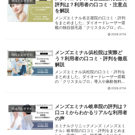
地域別おすすめ
評判は？利用者の口コミ・注意点
を解説
メンズエミナル名古屋院の口コミ・評判
をまとめました。ダイオードレーザー搭
載の独自脱毛器「クリスタルプロ」の解
説や、麻酔無料の施術環境など、実際の
2026.07.14
利用者の声をもとに特徴をわかりやすく
解説しています。
メンズエミナル浜松院は実際ど
地域別おすすめ
う？利用者の口コミ・評判を徹底
解説
メンズエミナル浜松院の口コミ・評判を
まとめました。ダイオードレーザー搭載
の「クリスタルプロ」導入や麻酔無料の
施術環境など、実際の利用者の声をもと
2026.07.14
に特徴をわかりやすく解説しています。
浜松エリアで脱毛を検討中の方はぜひご
覧ください。
メンズエミナル岐阜院の評判は？
地域別おすすめ
口コミからわかるリアルな利用者
の声
エミナルクリニックメンズ（メンズエミ
ナル）岐阜院の口コミ・評判をまとめま