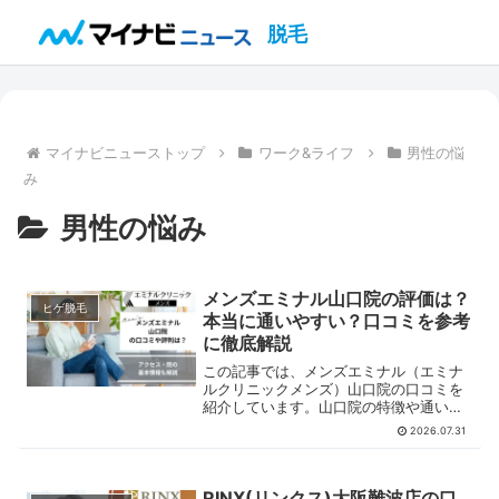
脱毛
マイナビニューストップ
ワーク&ライフ
男性の悩
み
男性の悩み
メンズエミナル山口院の評価は？
ヒゲ脱毛
本当に通いやすい？口コミを参考
に徹底解説
この記事では、メンズエミナル（エミナ
ルクリニックメンズ）山口院の口コミを
紹介しています。山口院の特徴や通いや
すいと言われている理由を解説している
2026.07.31
ので、ぜひ参考にしてみてださい。
RINX(リンクス)大阪難波店の口