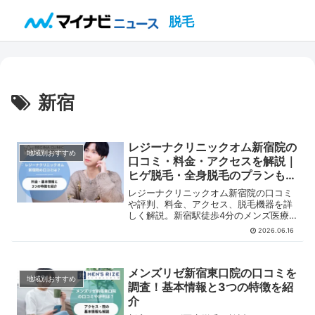
脱毛
新宿
レジーナクリニックオム新宿院の
地域別おすすめ
口コミ・料金・アクセスを解説｜
ヒゲ脱毛・全身脱毛のプランも紹
介
レジーナクリニックオム新宿院の口コミ
や評判、料金、アクセス、脱毛機器を詳
しく解説。新宿駅徒歩4分のメンズ医療
脱毛クリニックの脱毛プランや特徴を紹
2026.06.16
介します。
メンズリゼ新宿東口院の口コミを
地域別おすすめ
調査！基本情報と3つの特徴を紹
介