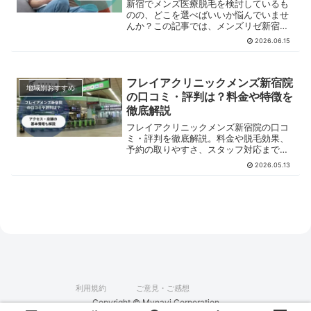
新宿でメンズ医療脱毛を検討しているも
のの、どこを選べばいいか悩んでいませ
んか？この記事では、メンズリゼ新宿東
口院の基本情報や実際の口コミ、脱毛機
2026.06.15
の種類について解説しています。クリニ
ック選びの参考にしてください。
フレイアクリニックメンズ新宿院
地域別おすすめ
の口コミ・評判は？料金や特徴を
徹底解説
フレイアクリニックメンズ新宿院の口コ
ミ・評判を徹底解説。料金や脱毛効果、
予約の取りやすさ、スタッフ対応まで詳
しく紹介します。
2026.05.13
利用規約
ご意見・ご感想
Copyright © Mynavi Corporation