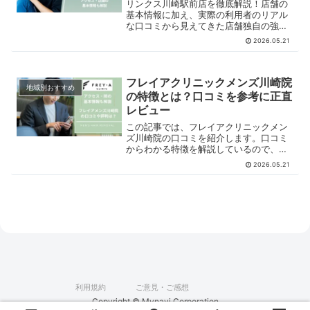
リンクス川崎駅前店を徹底解説！店舗の
基本情報に加え、実際の利用者のリアル
な口コミから見えてきた店舗独自の強み
を分析します。川﨑エリアで脱毛を検討
2026.05.21
中の方はぜひ参考にしてください。
フレイアクリニックメンズ川崎院
地域別おすすめ
の特徴とは？口コミを参考に正直
レビュー
この記事では、フレイアクリニックメン
ズ川崎院の口コミを紹介します。口コミ
からわかる特徴を解説しているので、参
考にしてみてください。
2026.05.21
利用規約
ご意見・ご感想
Copyright © Mynavi Corporation