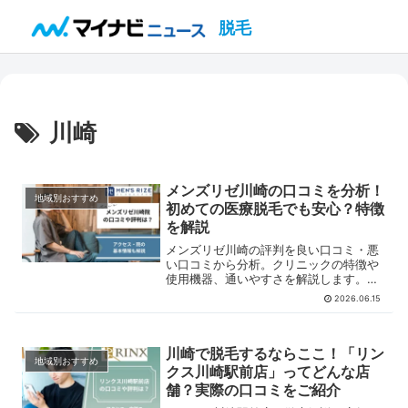
脱毛
川崎
メンズリゼ川崎の口コミを分析！
地域別おすすめ
初めての医療脱毛でも安心？特徴
を解説
メンズリゼ川崎の評判を良い口コミ・悪
い口コミから分析。クリニックの特徴や
使用機器、通いやすさを解説します。医
療脱毛を初めて検討する方にもわかりや
2026.06.15
すいまとめです。
川崎で脱毛するならここ！「リン
地域別おすすめ
クス川崎駅前店」ってどんな店
舗？実際の口コミをご紹介