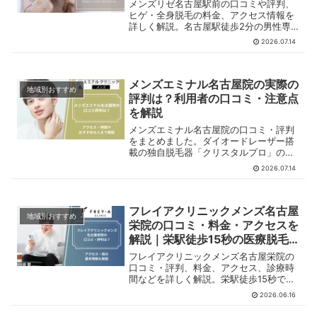
メンズリゼ名古屋駅前の口コミや評判、
ヒゲ・全身脱毛の料金、アクセス情報を
詳しく解説。名古屋駅徒歩2分の男性専
門医療脱毛クリニックの特徴も紹介しま
2026.07.14
す。
メンズエミナル名古屋院の実際の
地域別おすすめ
評判は？利用者の口コミ・注意点
を解説
メンズエミナル名古屋院の口コミ・評判
をまとめました。ダイオードレーザー搭
載の独自脱毛器「クリスタルプロ」の解
説や、麻酔無料の施術環境など、実際の
2026.07.14
利用者の声をもとに特徴をわかりやすく
解説しています。
フレイアクリニックメンズ名古屋
地域別おすすめ
栄院の口コミ・料金・アクセスを
解説｜栄駅徒歩15秒の医療脱毛
クリニック
フレイアクリニックメンズ名古屋栄院の
口コミ・評判、料金、アクセス、診療時
間などを詳しく解説。栄駅徒歩15秒で通
いやすいメンズ医療脱毛クリニックの特
2026.06.16
徴やおすすめの人、注意点も紹介しま
す。ヒゲ脱毛や全身脱毛を検討中の男性