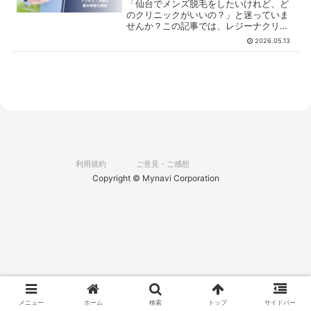
「仙台でメンズ脱毛をしたいけれど、ど
のクリニックがいいの？」と迷っていま
せんか？この記事では、レジーナクリニ
ックオム仙台院の基本情報や口コミ、通
2026.05.13
院前に知っておきたい特徴をまとめまし
た。導入されている脱毛機や割引制度な
ど気になるポイントも解説しています。
ぜひ参考にしてください。
利用規約
ご意見・ご感想
Copyright © Mynavi Corporation
メニュー
ホーム
検索
トップ
サイドバー