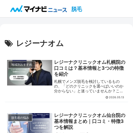
脱毛
レジーナオム
レジーナクリニックオム札幌院の
地域別おすすめ
口コミは？基本情報と3つの特徴
を紹介
札幌でメンズ脱毛を検討しているもの
の、「どのクリニックを選べばいいのか
分からない」と迷っていませんか？この
記事では、レジーナクリニックオム札幌
2026.05.13
院の基本情報やアクセス、実際の口コ
ミ、事前に知っておきたい特徴をまとめ
ました。脱毛を検討している人は、ぜひ
参考にしてください。
レジーナクリニックオム仙台院の
脱毛前の悩み
基本情報まとめ｜口コミ・特徴3
つを解説