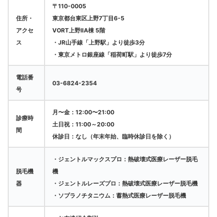
〒110-0005
住所・
東京都台東区上野7丁目6-5
アクセ
VORT上野ⅡA棟 5階
ス
・JR山手線「上野駅」より徒歩3分
・東京メトロ銀座線「稲荷町駅」より徒歩7分
電話番
03-6824-2354
号
月〜金：12:00〜21:00
診療時
土日祝：11:00～20:00
間
休診日：なし（年末年始、臨時休診日を除く）
・ジェントルマックスプロ：熱破壊式医療レーザー脱毛
脱毛機
機
器
・ジェントルレーズプロ：熱破壊式医療レーザー脱毛機
・ソプラノチタニウム：蓄熱式医療レーザー脱毛機