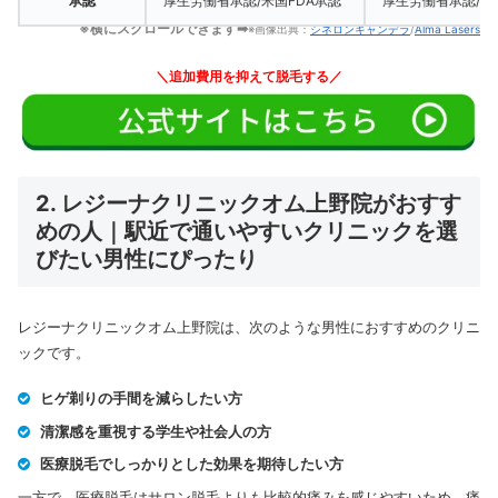
承認
厚生労働省承認/米国FDA承認
厚生労働省承認/米
※横にスクロールできます➡
※画像出典：
シネロンキャンデラ
/
Alma Lasers
＼追加費用を抑えて脱毛する／
2. レジーナクリニックオム上野院がおすす
めの人｜駅近で通いやすいクリニックを選
びたい男性にぴったり
レジーナクリニックオム上野院は、次のような男性におすすめのクリニ
ックです。
ヒゲ剃りの手間を減らしたい方
清潔感を重視する学生や社会人の方
医療脱毛でしっかりとした効果を期待したい方
一方で、医療脱毛はサロン脱毛よりも比較的痛みを感じやすいため、痛