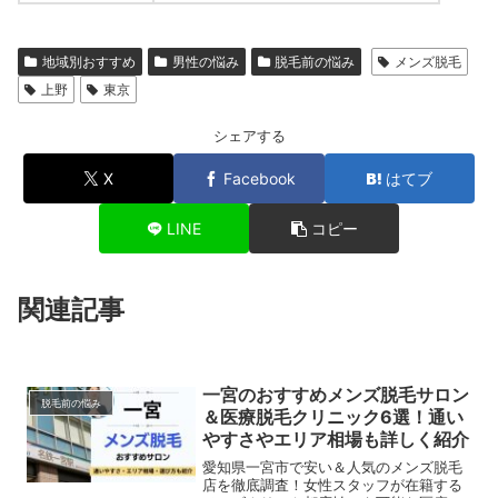
地域別おすすめ
男性の悩み
脱毛前の悩み
メンズ脱毛
上野
東京
シェアする
X
Facebook
はてブ
LINE
コピー
関連記事
一宮のおすすめメンズ脱毛サロン
脱毛前の悩み
＆医療脱毛クリニック6選！通い
やすさやエリア相場も詳しく紹介
愛知県一宮市で安い＆人気のメンズ脱毛
店を徹底調査！女性スタッフが在籍する