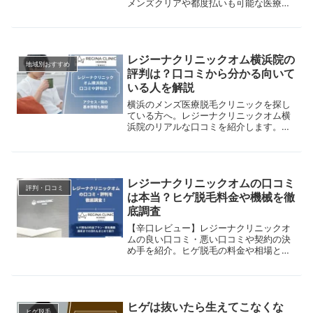
メンズクリアや都度払いも可能な医療脱
毛院まで比較。美容脱毛と医療脱毛の違
いや、VIOなどの部位別脱毛も解説。
レジーナクリニックオム横浜院の
地域別おすすめ
評判は？口コミから分かる向いて
いる人を解説
横浜のメンズ医療脱毛クリニックを探し
ている方へ。レジーナクリニックオム横
浜院のリアルな口コミを紹介します。良
い口コミ・悪い口コミの分析から、どん
な人に向いているかをわかりやすく解
説。
レジーナクリニックオムの口コミ
評判・口コミ
は本当？ヒゲ脱毛料金や機械を徹
底調査
【辛口レビュー】レジーナクリニックオ
ムの良い口コミ・悪い口コミや契約の決
め手を紹介。ヒゲ脱毛の料金や相場との
比較、導入している脱毛機器、施術まで
の流れまで網羅しているので、クリニッ
ク選びに迷っている人はぜひ参考にして
ください。
ヒゲは抜いたら生えてこなくな
ヒゲ脱毛