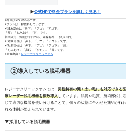
▶
公式HPで料金プランを詳しく見る！
※料金は全て税込みです。
※プランは一部抜粋しています。
※¹対象部位は「鼻下」「アゴ」「アゴ下」
「頬」「もみあげ」「首」です。
初回限定、施術は平日のみ、麻酔有料。（3,300円）
※²対象部位は「鼻下」「アゴ」「アゴ下」です。
※³対象部位は「鼻下」「アゴ」「アゴ下」「頬」
「もみあげ」「鼻筋」「ひたい」「首」です。
※画像出典：
レジーナクリニックオム
②導入している脱毛機器
レジーナクリニックオムでは、
男性特有の濃く太い毛にも対応できる医
療レーザー脱毛機器を複数導入
しています。肌質や毛質、施術部位に応
じて適切な機器を使い分けることで、個々の状態に合わせた施術が行わ
れる体制が整えられています。
▼採用している脱毛機器