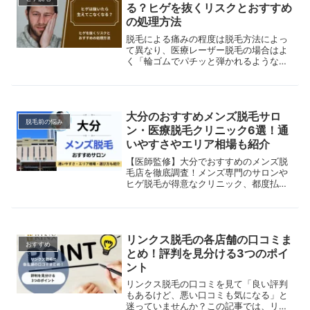
る？ヒゲを抜くリスクとおすすめ
の処理方法
脱毛による痛みの程度は脱毛方法によっ
て異なり、医療レーザー脱毛の場合はよ
く「輪ゴムでパチッと弾かれるような感
覚」と表現されることが多いです。しか
し、中には「泣くほど痛い」、「耐えら
れず中断した」といった声や、さらには
「回数を重ねるごとにだんだん痛くなる
大分のおすすめメンズ脱毛サロ
気がする」という感想も…。医療レーザ
脱毛前の悩み
ー脱毛の痛みは本当に耐えがたいものな
ン・医療脱毛クリニック6選！通
のでしょうか？また、施術を受けるごと
いやすさやエリア相場も紹介
に痛みは増していくのでしょうか？本記
事では、脱毛方法の種類や仕組み、医療
【医師監修】大分でおすすめのメンズ脱
レーザー脱毛の痛みが強い理由、男性が
毛店を徹底調査！メンズ専門のサロンや
痛みを感じやすい部位、そして回数を重
ヒゲ脱毛が得意なクリニック、都度払い
ねるごとに痛みが増すのかについて解説
も可能な店舗までご紹介。実際の施術の
していきます。
流れや脱毛のメリット・デメリットもあ
わせて解説します。
リンクス脱毛の各店舗の口コミま
おすすめ
とめ！評判を見分ける3つのポイ
ント
リンクス脱毛の口コミを見て「良い評判
もあるけど、悪い口コミも気になる」と
迷っていませんか？この記事では、リン