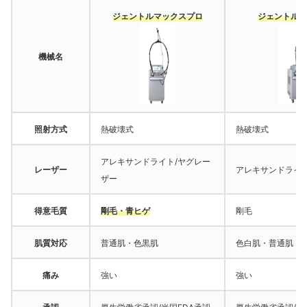
ジェントルマックスプロ
ジェントルレ
機械名
照射方式
熱破壊式
熱破壊式
アレキサンドライト/ヤグレー
レーザー
アレキサンドライ
ザー
得意毛質
剛毛・青ヒゲ
剛毛
肌質対応
普通肌・色黒肌
色白肌・普通肌
痛み
強い
強い