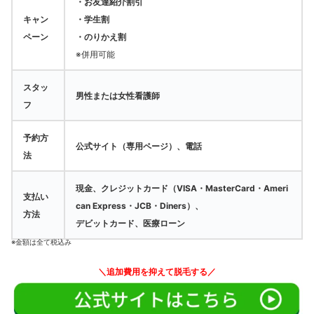
・お友達紹介割引
キャン
・学生割
ペーン
・のりかえ割
※併用可能
スタッ
男性または女性看護師
フ
予約方
公式サイト（専用ページ）、電話
法
現金、クレジットカード（VISA・MasterCard・Ameri
支払い
can Express・JCB・Diners）、
方法
デビットカード、医療ローン
※金額は全て税込み
＼追加費用を抑えて脱毛する／