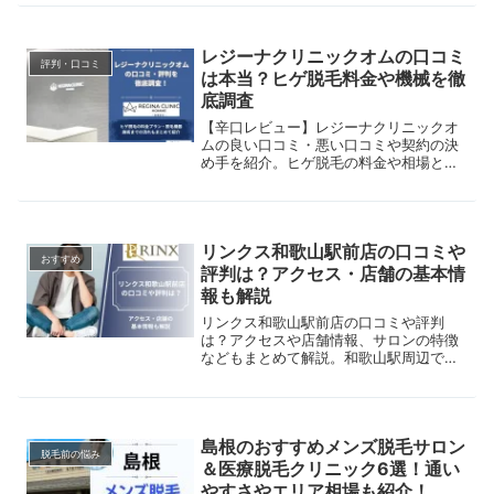
Oなどの部位別脱毛も解説。
レジーナクリニックオムの口コミ
評判・口コミ
は本当？ヒゲ脱毛料金や機械を徹
底調査
【辛口レビュー】レジーナクリニックオ
ムの良い口コミ・悪い口コミや契約の決
め手を紹介。ヒゲ脱毛の料金や相場との
比較、導入している脱毛機器、施術まで
の流れまで網羅しているので、クリニッ
ク選びに迷っている人はぜひ参考にして
ください。
リンクス和歌山駅前店の口コミや
おすすめ
評判は？アクセス・店舗の基本情
報も解説
リンクス和歌山駅前店の口コミや評判
は？アクセスや店舗情報、サロンの特徴
などもまとめて解説。和歌山駅周辺でメ
ンズ脱毛サロンを探している方は是非参
考にしてください。
島根のおすすめメンズ脱毛サロン
脱毛前の悩み
＆医療脱毛クリニック6選！通い
やすさやエリア相場も紹介！