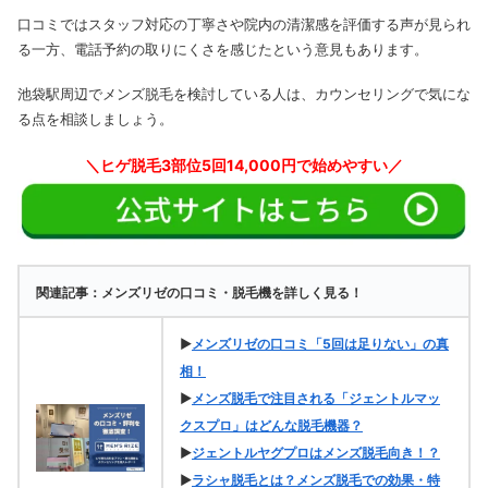
口コミではスタッフ対応の丁寧さや院内の清潔感を評価する声が見られ
る一方、電話予約の取りにくさを感じたという意見もあります。
池袋駅周辺でメンズ脱毛を検討している人は、カウンセリングで気にな
る点を相談しましょう。
＼
ヒゲ脱毛3部位5回14,000円で始めやすい
／
関連記事：メンズリゼの口コミ・脱毛機を詳しく見る！
▶
メンズリゼの口コミ「5回は足りない」の真
相！
▶
メンズ脱毛で注目される「ジェントルマッ
クスプロ」はどんな脱毛機器？
▶
ジェントルヤグプロはメンズ脱毛向き！？
▶
ラシャ脱毛とは？メンズ脱毛での効果・特