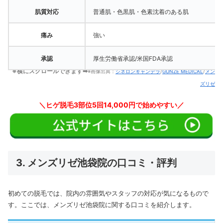
肌質対応
普通肌・色黒肌・色素沈着のある肌
痛み
強い
承認
厚生労働省承認/米国FDA承認
※横にスクロールできます➡
※画像出典：
シネロンキャンデラ
/
GUNZE MEDICAL
/
メン
ズリゼ
＼
ヒゲ脱毛3部位5回14,000円で始めやすい
／
3. メンズリゼ池袋院の口コミ・評判
初めての脱毛では、院内の雰囲気やスタッフの対応が気になるもので
す。
ここでは、メンズリゼ池袋院に関する口コミを紹介します。