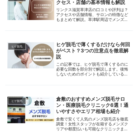
クセス・店舗の基本情報も解説
リンクス滋賀草津店の口コミや評判は？
アクセスや店舗情報、サロンの特徴など
もまとめて解説。草津駅周辺でメンズ脱
毛サロンを探している方は是非参考にし
てください。
ヒゲ脱毛で薄くするだけなら何回
ヒゲ脱毛
がベスト？3つの注意点を徹底解
説
この記事では、ヒゲ脱毛で薄くするのに
必要な回数を部分別で解説します。後悔
しないためのポイントも紹介しているの
で、ぜひ参考にしてみてください。
倉敷のおすすめメンズ脱毛サロ
ヒゲ脱毛
ン・医療脱毛クリニック6選！通
いやすさやエリア相場も紹介
倉敷で安くて人気のメンズ脱毛店を徹底
調査！女性スタッフが在籍するメンズク
リアや都度払いも可能なクリニックまで
比較。美容脱毛と医療脱毛の違いや、VI