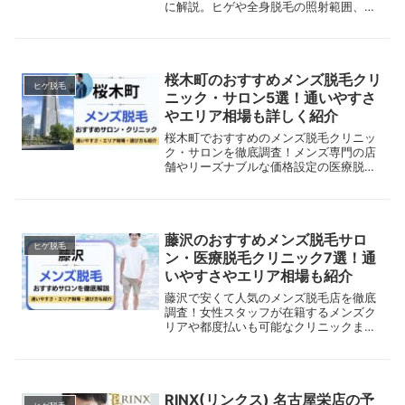
に解説。ヒゲや全身脱毛の照射範囲、脱
毛器の特徴を紹介します。
桜木町のおすすめメンズ脱毛クリ
ヒゲ脱毛
ニック・サロン5選！通いやすさ
やエリア相場も詳しく紹介
桜木町でおすすめのメンズ脱毛クリニッ
ク・サロンを徹底調査！メンズ専門の店
舗やリーズナブルな価格設定の医療脱
毛、都度払い専門のサロンまでご紹介。
実際の施術の流れや脱毛のメリット・デ
メリットもあわせて解説します。
藤沢のおすすめメンズ脱毛サロ
ヒゲ脱毛
ン・医療脱毛クリニック7選！通
いやすさやエリア相場も紹介
藤沢で安くて人気のメンズ脱毛店を徹底
調査！女性スタッフが在籍するメンズク
リアや都度払いも可能なクリニックまで
比較。美容脱毛と医療脱毛の違いや、VI
Oなどの部位別脱毛も解説。
RINX(リンクス) 名古屋栄店の予