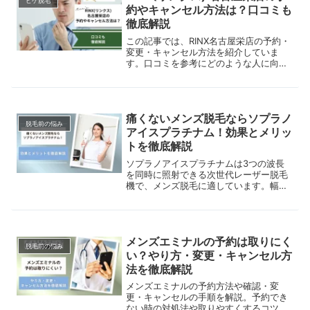
ヒゲ脱毛
約やキャンセル方法は？口コミも
徹底解説
この記事では、RINX名古屋栄店の予約・
変更・キャンセル方法を紹介していま
す。口コミを参考にどのような人に向い
ているか解説しているので参考にしてみ
てください。
痛くないメンズ脱毛ならソプラノ
脱毛前の悩み
アイスプラチナム！効果とメリッ
トを徹底解説
ソプラノアイスプラチナムは3つの波長
を同時に照射できる次世代レーザー脱毛
機で、メンズ脱毛に適しています。幅広
い毛質・肌質に対応できる特徴とメリッ
トを紹介。
メンズエミナルの予約は取りにく
脱毛前の悩み
い？やり方・変更・キャンセル方
法を徹底解説
メンズエミナルの予約方法や確認・変
更・キャンセルの手順を解説。予約でき
ない時の対処法や取りやすくするコツも