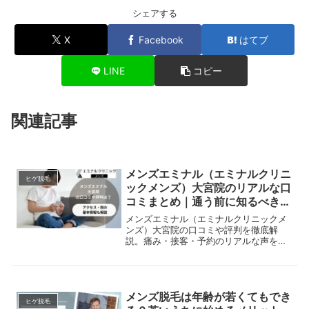
シェアする
X
Facebook
はてブ
LINE
コピー
関連記事
メンズエミナル（エミナルクリニ
ヒゲ脱毛
ックメンズ）大宮院のリアルな口
コミまとめ｜通う前に知るべき評
判
メンズエミナル（エミナルクリニックメ
ンズ）大宮院の口コミや評判を徹底解
説。痛み・接客・予約のリアルな声をも
とに、通う前に知っておきたい注意点や
料金、他院との違いをわかりやすく紹介
します。
メンズ脱毛は年齢が若くてもでき
ヒゲ脱毛