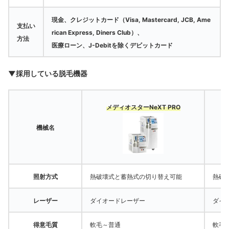
現金、クレジットカード（Visa, Mastercard, JCB, Ame
支払い
rican Express, Diners Club）、
方法
医療ローン、J-Debitを除くデビットカード
▼採用している脱毛機器
メディオスターNeXT PRO
機械名
照射方式
熱破壊式と蓄熱式の切り替え可能
熱破
レーザー
ダイオードレーザー
ダイ
得意毛質
軟毛～普通
軟毛