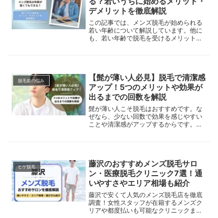
る？若いうちに始めるメリット・
デメリットを徹底解説
この記事では、メンズ脱毛が始められる
若い年齢について解説しています。他に
も、若い年齢で脱毛を受けるメリット・
デメリットも紹介していますので、年齢
に伴う影響でお悩みの方はぜひご覧くだ
さい。
【髭が薄い人必見】脱毛で清潔感
脱毛前の悩み
アップ！5つのメリットや効果が
出るまでの回数を解説
髭が薄い人こそ脱毛はおすすめです。な
ぜなら、少ない回数で効果を感じやすい
ことや清潔感がアップするからです。本
記事では、5つのメリットや効果が出る
までの回数などを解説します。
藤沢のおすすめメンズ脱毛サロ
ヒゲ脱毛
ン・医療脱毛クリニック7選！通
いやすさやエリア相場も紹介
藤沢で安くて人気のメンズ脱毛店を徹底
調査！女性スタッフが在籍するメンズク
リアや都度払いも可能なクリニックまで