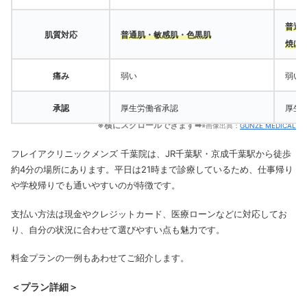
普通
肌質対応
普通肌・敏感肌・色黒肌
焼け
痛み
弱い
弱い
承認
厚生労働省承認
厚生
※横にスクロールできます➡
※画像出典：
GUNZE MEDICAL
フレイアクリニックメンズ 千葉院は、JR千葉駅・京成千葉駅から徒歩
約4分の場所にあります。
平日は21時まで診療しているため、仕事帰り
や学校帰りでも通いやすいのが特徴です。
支払い方法は現金やクレジットカード、医療ローンなどに対応してお
り、自分の状況に合わせて選びやすい点も魅力です。
料金プランの一例もあわせてご紹介します。
＜プラン詳細＞