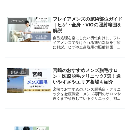
比較。美容脱毛と医療脱毛の違いや、VI
Oなどの部位別脱毛も解説。
フレイアメンズの施術部位ガイド
男性の悩み
｜ヒゲ・全身・VIOの照射範囲を
解説
自己処理を楽にしたい男性向けに、フレ
イアメンズで受けられる施術部位を丁寧
に解説。ヒゲや全身脱毛の照射範囲、脱
毛器の特徴を紹介します。
宮崎のおすすめメンズ脱毛サロ
脱毛前の悩み
ン・医療脱毛クリニック7選！通
いやすさやエリア相場も紹介
宮崎でおすすめのメンズ脱毛店・クリニ
ックを徹底調査！メンズ専門のサロンや
遅くまで診療しているクリニック、都度
払いも可能な店舗まで比較。実際の施術
の流れや脱毛のメリット・デメリットも
あわせて解説します。