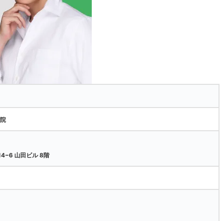
野院
−6 山田ビル 8階