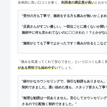
全体的に良い口コミが多く、
利用者の満足度が高い
とわか
”受付の方も丁寧で、施術をする方も痛みが無いかこまめ
”店員さんがすごい優しい。一部位ごとに痛くないか聞
施術中に何も言われてないのに〇〇された！？とかがない
”施術がとても丁寧でよかったです！痛みが出るとこな
「痛みを気遣ってくれて安心できた」という口コミも多く
がある男性でも始めやすい
でしょう。
”細やかなカウンセリングで、強引な勧誘もありません
契約できました。通い始めた後も、スタッフ皆さん丁寧
”無理な勧誘は一切ありません。安心してカウンセリン
さるので心配無く契約できました。”