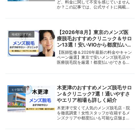
ど、料金に関して不安を感じていません
か？この記事では、公式サイトに掲載さ
れたヒゲ・全身・VIOなどの脱毛料金を
一覧でわかりやすく紹介。さらに、契約
前に確認すべき4つの注意点を解説しま
す。料金で失敗したくない人は要チェッ
【2026年8月】東京のメンズ医
クです。
地域別おすすめ
療脱毛おすすめクリニック＆サロ
ン13選！安いVIOから都度払いプ
ランを比較
【医師監修＆2026年最新の料金やキャン
ペーン厳選】東京で安いメンズ脱毛店や
医療脱毛院を厳選！都度払いができるヒ
ゲ脱毛や女性スタッフを指定できるVIO
プランなど、新宿・渋谷・池袋エリアな
どでおすすめを潜入調査して辛口レビュ
ー。さらに、料金相場や後悔しない選び
木更津のおすすめメンズ脱毛サロ
方を紹介します。
ヒゲ脱毛
ン＆クリニック7選！通いやすさ
やエリア相場も詳しく紹介
木更津で安くて人気のメンズ脱毛店・院
を徹底調査！女性スタッフが在籍するメ
ンズクリアや都度払いも可能な店舗まで
比較。美容脱毛と医療脱毛の違いや、VI
Oなどの部位別脱毛も解説。