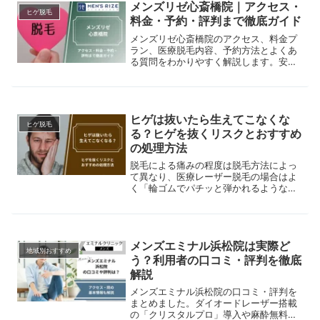
メンズリゼ心斎橋院｜アクセス・
ヒゲ脱毛
料金・予約・評判まで徹底ガイド
メンズリゼ心斎橋院のアクセス、料金プ
ラン、医療脱毛内容、予約方法とよくあ
る質問をわかりやすく解説します。安心
して通える医療脱毛。
ヒゲは抜いたら生えてこなくな
ヒゲ脱毛
る？ヒゲを抜くリスクとおすすめ
の処理方法
脱毛による痛みの程度は脱毛方法によっ
て異なり、医療レーザー脱毛の場合はよ
く「輪ゴムでパチッと弾かれるような感
覚」と表現されることが多いです。しか
し、中には「泣くほど痛い」、「耐えら
れず中断した」といった声や、さらには
「回数を重ねるごとにだんだん痛くなる
メンズエミナル浜松院は実際ど
気がする」という感想も…。医療レーザ
地域別おすすめ
ー脱毛の痛みは本当に耐えがたいものな
う？利用者の口コミ・評判を徹底
のでしょうか？また、施術を受けるごと
解説
に痛みは増していくのでしょうか？本記
事では、脱毛方法の種類や仕組み、医療
メンズエミナル浜松院の口コミ・評判を
レーザー脱毛の痛みが強い理由、男性が
まとめました。ダイオードレーザー搭載
痛みを感じやすい部位、そして回数を重
の「クリスタルプロ」導入や麻酔無料の