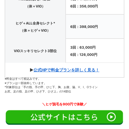
（体＋VIO）
6回：356,000円
ヒゲ＋ALL全身セレクト*
6回：398,000円
（体＋ヒゲ＋VIO）
3回：63,000円
VIOスッキリセレクト3部位
6回：126,000円
▶
公式HPで料金プランを詳しく見る！
※料金はすべて税込みです。
※プランは一部抜粋しています。
*対象部位は「手の指、手の甲、ひじ下、胸、お腹、脇、V、I、Oライン
お尻、足の指、足の甲、ひざ下、ひざ上」の14部位
＼ヒゲ脱毛を900円で体験／