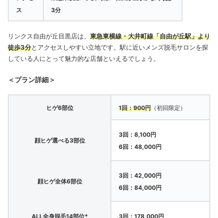
ス
3分
リンクス自由が丘目黒店は、
東急東横線・大井町線「自由が丘駅」より
徒歩3分
とアクセスしやすい立地です。駅に近いメンズ脱毛サロンを探
している人にとって魅力的な店舗といえるでしょう。
＜プラン詳細＞
ヒゲ6部位
1回：900円
（初回限定）
3回：8,100円
顔ヒゲ選べる3部位
6回：48,000円
3回：42,000円
顔ヒゲ全体6部位
6回：84,000円
ALL全身脱毛14部位*
3回：178,000円