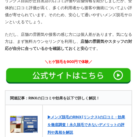
リンクス自由が丘目黒店の口コミ評価や店舗情報を紹介しましたが、全
体的に口コミ評価が高く、多くの利用者から接客や施術についてよい評
価が寄せられています。そのため、安心して通いやすいメンズ脱毛サロ
ンといえるでしょう。
ただし、店舗の雰囲気や接客の感じ方には個人差があります。気になる
方は、まず無料カウンセリングを利用し、
店舗の雰囲気やスタッフの対
応が自分に合っているかを確認しておくと安心
です。
＼ヒゲ脱毛を900円で体験／
関連記事：RINXの口コミや効果を以下で詳しく解説！
▶メンズ脱毛のRINX(リンクス)の口コミ・効果
を徹底調査！永久脱毛できないデメリットの評
判や真相を解説