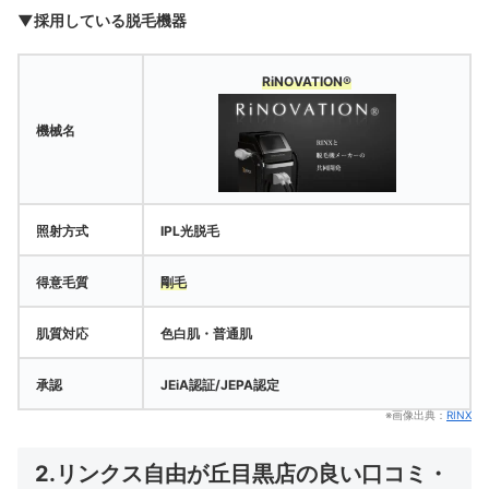
▼採用している脱毛機器
RiNOVATION®
機械名
照射方式
IPL光脱毛
得意毛質
剛毛
肌質対応
色白肌・普通肌
承認
JEiA認証/JEPA認定
※画像出典：
RINX
2.リンクス自由が丘目黒店の良い口コミ・