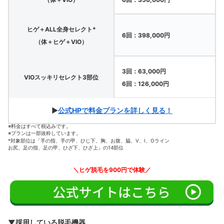
ヒゲ＋ALL全身セレクト*
6回：398,000円
（体＋ヒゲ＋VIO）
3回：63,000円
VIOスッキリセレクト3部位
6回：126,000円
▶
公式HPで料金プランを詳しく見る！
※料金はすべて税込みです。
※プランは一部抜粋しています。
*対象部位は「手の指、手の甲、ひじ下、胸、お腹、脇、V、I、Oライン
お尻、足の指、足の甲、ひざ下、ひざ上」の14部位
＼ヒゲ脱毛を900円で体験／
▼採用している脱毛機器