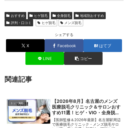
おすすめ
ヒゲ脱毛
全身脱毛
地域別おすすめ
評判・口コミ
ヒゲ脱毛
メンズ脱毛
シェアする
X
Facebook
はてブ
LINE
コピー
関連記事
【2026年8月】名古屋のメンズ
トップ掲載
医療脱毛クリニック＆サロンおす
すめ11選！ヒゲ・VIO・全身脱毛
が安い店を比較
【医師監修＆2026年最新】名古屋駅周辺
で医療脱毛クリニック・メンズ脱毛サロ