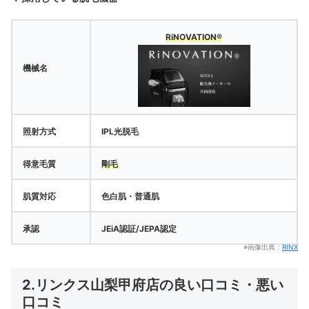
RiNOVATION®
機械名
照射方式
IPL光脱毛
得意毛質
剛毛
肌質対応
色白肌・普通肌
承認
JEiA認証/JEPA認定
※画像出典：
RINX
2.リンクス山梨甲府店の良い口コミ・悪い
口コミ