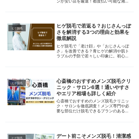
ンが安い店を厳選！都度払い可能な湘南
美容クリニック、男性人気のメンズエミ
ナルをはじめ、名駅・栄にも店舗を構え
るメンズクリアや、脱毛器にこだわった
ローランドの店などを紹介。また、失敗
ヒゲ脱毛で若返る？おじさんっぽ
しない脱毛店の選び方をはじめ、メンズ
ヒゲ脱毛
脱毛のメリット＆デメリットを徹底解
さを解消する3つの理由と効果を
説。
徹底解説
ヒゲ脱毛で「老け顔」や「おじさんっぽ
さ」を改善できる？青ヒゲの解消や肌ト
ラブルの予防で若々しい印象に。初心者
でもわかる効果と脱毛の選び方を解説！
心斎橋のおすすめメンズ脱毛クリ
ヒゲ脱毛
ニック・サロン6選！通いやすさ
やエリア相場も詳しく紹介
心斎橋でおすすめのメンズ脱毛クリニッ
ク・サロンを徹底調査！メンズ専門や必
要な部位だけ脱毛できるプランのある医
療脱毛院、23時まで営業のサロンまでご
紹介。実際の施術の流れや脱毛のメリッ
ト・デメリットもあわせて解説します。
デート前こそメンズ脱毛！清潔感
ヒゲ脱毛