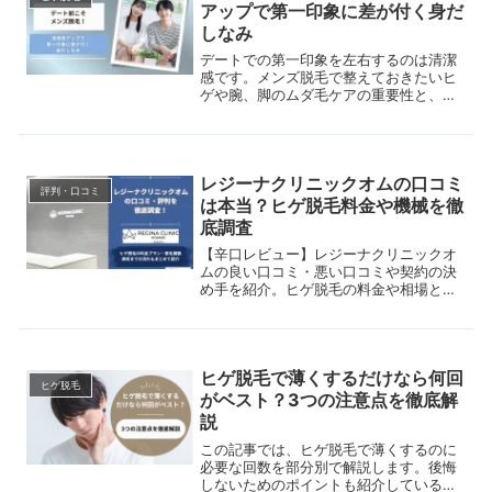
アップで第一印象に差が付く身だ
しなみ
デートでの第一印象を左右するのは清潔
感です。メンズ脱毛で整えておきたいヒ
ゲや腕、脚のムダ毛ケアの重要性と、ベ
ストな施術タイミングを紹介します。
レジーナクリニックオムの口コミ
評判・口コミ
は本当？ヒゲ脱毛料金や機械を徹
底調査
【辛口レビュー】レジーナクリニックオ
ムの良い口コミ・悪い口コミや契約の決
め手を紹介。ヒゲ脱毛の料金や相場との
比較、導入している脱毛機器、施術まで
の流れまで網羅しているので、クリニッ
ク選びに迷っている人はぜひ参考にして
ください。
ヒゲ脱毛で薄くするだけなら何回
ヒゲ脱毛
がベスト？3つの注意点を徹底解
説
この記事では、ヒゲ脱毛で薄くするのに
必要な回数を部分別で解説します。後悔
しないためのポイントも紹介しているの