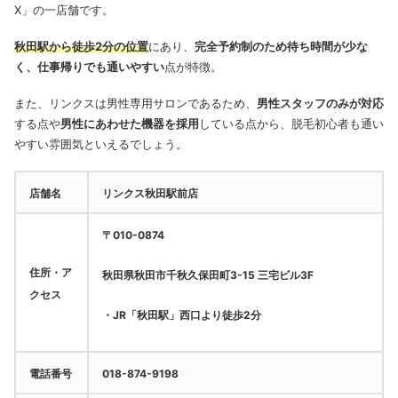
X」の一店舗です。
秋田駅から徒歩2分の位置
にあり、
完全予約制のため待ち時間が少な
く、仕事帰りでも通いやすい
点が特徴。
また、リンクスは男性専用サロンであるため、
男性スタッフのみが対応
する点や
男性にあわせた機器を採用
している点から、脱毛初心者も通い
やすい雰囲気といえるでしょう。
店舗名
リンクス秋田駅前店
〒010-0874
住所・ア
秋田県秋田市千秋久保田町3-15 三宅ビル3F
クセス
・JR「秋田駅」西口より徒歩2分
電話番号
018-874-9198