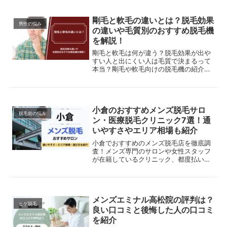
剛毛と軟毛の違いとは？脱毛効果
男性の悩み
の違いや毛質別のおすすめ脱毛機
を解説！
剛毛と軟毛は何が違う？脱毛効果が出や
すい人と出にくい人は毛質で決まるって
本当？剛毛や軟毛向けの脱毛機の紹介
や、痛みが出た時の対処法、硬毛化の特
徴など解説します。メンズ脱毛が気にな
っている人はぜひご覧ください！
小倉のおすすめメンズ脱毛サロ
脱毛前の悩み
ン・医療脱毛クリニック7選！通
いやすさやエリア相場も紹介
小倉でおすすめのメンズ脱毛店を徹底調
査！メンズ専門のサロンや女性スタッフ
が在籍しているクリニック、都度払いも
可能な店舗まで比較。実際の施術の流れ
や脱毛のメリット・デメリットもあわせ
て解説します。
メンズエミナル高松院の評判は？
ヒゲ脱毛
良い口コミと後悔した人の口コミ
を紹介