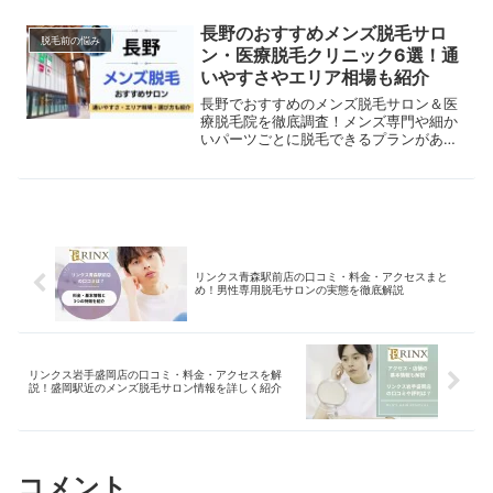
長野のおすすめメンズ脱毛サロ
脱毛前の悩み
ン・医療脱毛クリニック6選！通
いやすさやエリア相場も紹介
長野でおすすめのメンズ脱毛サロン＆医
療脱毛院を徹底調査！メンズ専門や細か
いパーツごとに脱毛できるプランがある
サロン、脱毛以外のメニューもある店舗
までご紹介。実際の施術の流れや脱毛の
メリット・デメリットもあわせて解説し
ます。
リンクス青森駅前店の口コミ・料金・アクセスまと
め！男性専用脱毛サロンの実態を徹底解説
リンクス岩手盛岡店の口コミ・料金・アクセスを解
説！盛岡駅近のメンズ脱毛サロン情報を詳しく紹介
コメント