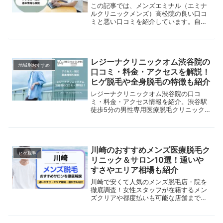
この記事では、メンズエミナル（エミナ
ルクリニックメンズ）高松院の良い口コ
ミと悪い口コミを紹介しています。自分
に合っているクリニックか知るために、
実際の口コミを参考にしてみてくださ
い。
レジーナクリニックオム渋谷院の
地域別おすすめ
口コミ・料金・アクセスを解説！
ヒゲ脱毛や全身脱毛の特徴も紹介
レジーナクリニックオム渋谷院の口コ
ミ・料金・アクセス情報を紹介。渋谷駅
徒歩5分の男性専用医療脱毛クリニック
における脱毛プランや脱毛機器、診療時
間などをまとめました。
川崎のおすすめメンズ医療脱毛ク
ヒゲ脱毛
リニック＆サロン10選！通いや
すさやエリア相場も紹介
川崎で安くて人気のメンズ脱毛店・院を
徹底調査！女性スタッフが在籍するメン
ズクリアや都度払いも可能な店舗まで比
較。美容脱毛と医療脱毛の違いや、VIO
などの部位別脱毛も解説。