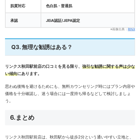
肌質対応
色白肌・普通肌
承認
JEiA認証/JEPA認定
※画像出典：
RINX
Q3. 無理な勧誘はある？
リンクス秋田駅前店の口コミを見る限り、
強引な勧誘に関する声は少な
い傾向
にあります。
思わぬ後悔を避けるためにも、無料カウンセリング時にはプラン内容や
価格を十分確認し、迷う場合には一度持ち帰るなどして検討しましょ
う。
6.まとめ
リンクス秋田駅前店は、秋田駅から徒歩2分という通いやすい立地と、