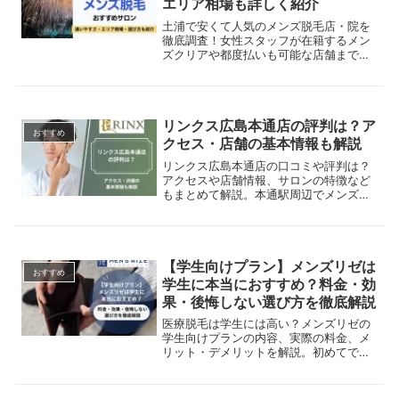
エリア相場も詳しく紹介
土浦で安くて人気のメンズ脱毛店・院を
徹底調査！女性スタッフが在籍するメン
ズクリアや都度払いも可能な店舗まで比
較。美容脱毛と医療脱毛の違いや、VIO
などの部位別脱毛も解説。
リンクス広島本通店の評判は？ア
おすすめ
クセス・店舗の基本情報も解説
リンクス広島本通店の口コミや評判は？
アクセスや店舗情報、サロンの特徴など
もまとめて解説。本通駅周辺でメンズ脱
毛サロンを探している方は是非参考にし
てください。
【学生向けプラン】メンズリゼは
おすすめ
学生に本当におすすめ？料金・効
果・後悔しない選び方を徹底解説
医療脱毛は学生には高い？メンズリゼの
学生向けプランの内容、実際の料金、メ
リット・デメリットを解説。初めてでも
失敗しない脱毛選びができます。