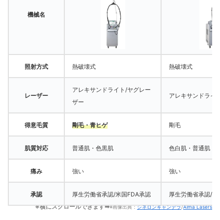
機械名
照射方式
熱破壊式
熱破壊式
アレキサンドライト/ヤグレー
レーザー
アレキサンドライ
ザー
得意毛質
剛毛・青ヒゲ
剛毛
肌質対応
普通肌・色黒肌
色白肌・普通肌
痛み
強い
強い
承認
厚生労働省承認/米国FDA承認
厚生労働省承認/米
※横にスクロールできます➡
※画像出典：
シネロンキャンデラ
/
Alma Lasers