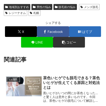
地域別おすすめ
男性の悩み
脱毛前の悩み
メンズ脱毛
レジーナオム
札幌
シェアする
X
Facebook
はてブ
LINE
コピー
関連記事
茶色いヒゲでも脱毛できる？茶色
ヒゲ脱毛
いヒゲが生えてくる原因と対処法
とは
黒いヒゲがいつの間にか茶色くなった…
と驚く人は意外と多いものです。今回
は、茶色いヒゲの脱毛について解説しま
す。さらに、茶色いヒゲになる原因や対