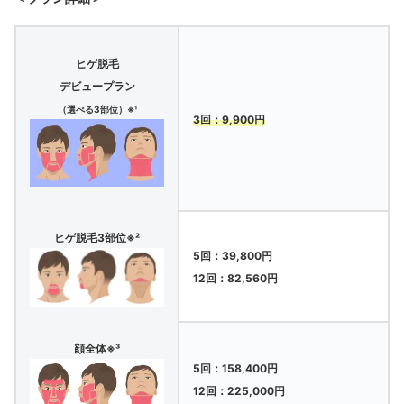
ヒゲ脱毛
デビュープラン
（選べる3部位）※¹
3回：9,900円
ヒゲ脱毛3部位※²
5回：39,800円
12回：82,560円
顔全体※³
5回：158,400円
12回：225,000円