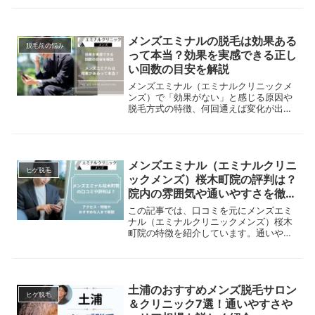
処法についても解説するので、茶色いヒ
ゲに悩んでいる人は、ぜひ最後までチェ
ックしてくださいね。
メンズエミナルの脱毛は効果ある
脱毛前の悩み
って本当？効果を実感できる正し
い回数の目安を解説
メンズエミナル（エミナルクリニックメ
ンズ）で「効果がない」と感じる原因や
脱毛方式の特徴、何回通えば変化が出る
のかをわかりやすく解説。脱毛機の特性
や、クリニックの特徴を分析して後悔し
ないようにサポートします！
メンズエミナル（エミナルクリニ
ヒゲ脱毛
ックメンズ）桜木町院の評判は？
院内の雰囲気や通いやすさを徹底
解説
この記事では、口コミを元にメンズエミ
ナル（エミナルクリニックメンズ）桜木
町院の特徴を紹介しています。通いやす
さやスタッフの対応などを解説している
ので、ぜひ参考にしてみてください。
土浦のおすすめメンズ脱毛サロン
ヒゲ脱毛
＆クリニック7選！通いやすさや