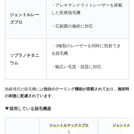
・アレキサンドライトレーザーを搭載
した医療脱毛機
ジェントルレー
ズプロ
・広範囲の施術に対応
・3種類のレーザーを同時に照射でき
る脱毛機
ソプラノチタニ
ウム
・幅広い毛質・肌質に対応
熱破壊式の脱毛機には
独自のクーリング機能が搭載されており、施術時
の刺激に配慮されています
。
▼採用している脱毛機器
ジェントルマックスプロ
ジェントルレ