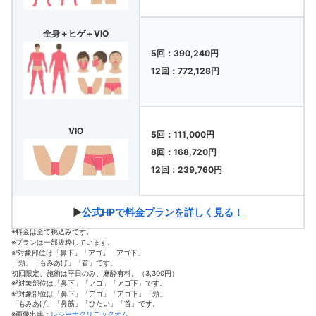
全身＋ヒゲ＋VIO
5回：390,240円
12回：772,128円
VIO
5回：111,000円
8回：168,720円
12回：239,760円
▶
公式HPで料金プランを詳しく見る！
※料金は全て税込みです。
※プランは一部抜粋しています。
※¹対象部位は「鼻下」「アゴ」「アゴ下」
「頬」「もみあげ」「首」です。
初回限定、施術は平日のみ、麻酔有料。（3,300円）
※²対象部位は「鼻下」「アゴ」「アゴ下」です。
※³対象部位は「鼻下」「アゴ」「アゴ下」「頬」
「もみあげ」「鼻筋」「ひたい」「首」です。
※画像出典：
レジーナクリニックオム