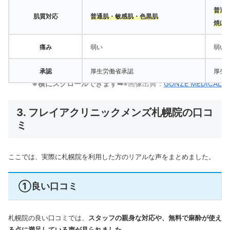
普通
肌質対応
普通肌・敏感肌・色黒肌
焼け
痛み
弱い
弱い
承認
厚生労働省承認
厚生
※横にスクロールできます➡
※画像出典：
GUNZE MEDICAL
3. フレイアクリニックメンズ札幌院の口コ
ミ
ここでは、実際に札幌院を利用した方のリアルな声をまとめました。
①良い口コミ
札幌院の良い口コミでは、
スタッフの親身な対応や、無料で麻酔が使え
る点に満足している声が見られました
。