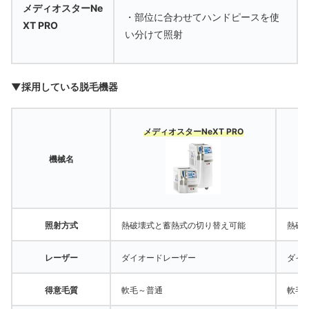
メディオスターNe
・部位に合わせてハンドピースを使
XT PRO
い分けて照射
▼採用している脱毛機器
メディオスターNeXT PRO
機械名
照射方式
熱破壊式と蓄熱式の切り替え可能
熱破
レーザー
ダイオードレーザー
ダイ
得意毛質
軟毛～普通
軟毛