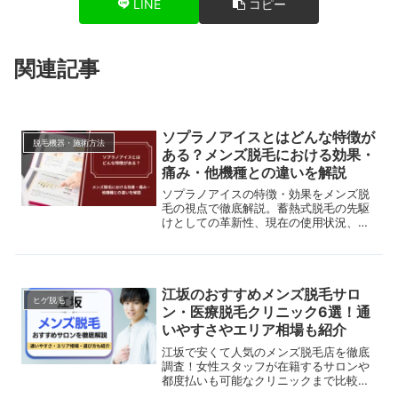
LINE
コピー
関連記事
ソプラノアイスとはどんな特徴が
脱毛機器・施術方法
ある？メンズ脱毛における効果・
痛み・他機種との違いを解説
ソプラノアイスの特徴・効果をメンズ脱
毛の視点で徹底解説。蓄熱式脱毛の先駆
けとしての革新性、現在の使用状況、最
新機種との比較まで完全網羅
江坂のおすすめメンズ脱毛サロ
ヒゲ脱毛
ン・医療脱毛クリニック6選！通
いやすさやエリア相場も紹介
江坂で安くて人気のメンズ脱毛店を徹底
調査！女性スタッフが在籍するサロンや
都度払いも可能なクリニックまで比較。
美容脱毛と医療脱毛の違いや、VIOなど