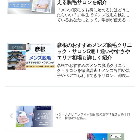
える脱毛サロンを紹介
「メンズ脱毛をお得に始めるにはどうし
たらいい？」学生でメンズ脱毛を検討し
ているあなたにとって、学割が使えるか
は非常に気になるポイントですよね。こ
の記事では、学割を使用する際の条件や
メリット、注意点をわかりやすく解説し
ています。
彦根のおすすめメンズ脱毛クリニ
ヒゲ脱毛
ック・サロン5選！通いやすさや
エリア相場も詳しく紹介
彦根でおすすめのメンズ脱毛クリニッ
ク・サロンを徹底調査！メンズ専門や親
子やペアでも利用できるサロン、都度払
いにも対応した医療脱毛院までご紹介。
実際の施術の流れや脱毛のメリット・デ
メリットもあわせて解説します。
レジーナクリニックオム仙台院の基本情報まとめ｜口
コミ・特徴3つを解説