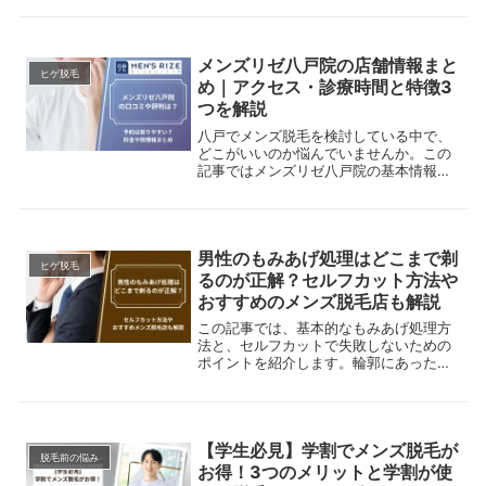
の部位別脱毛も解説。
メンズリゼ八戸院の店舗情報まと
ヒゲ脱毛
め｜アクセス・診療時間と特徴3
つを解説
八戸でメンズ脱毛を検討している中で、
どこがいいのか悩んでいませんか。この
記事ではメンズリゼ八戸院の基本情報に
加え、実際の口コミや提携院ならではの
特徴を分かりやすく解説します。八戸院
の通いやすさや院内の雰囲気を知り、自
分に合うクリニックか判断する参考にし
男性のもみあげ処理はどこまで剃
てください。
ヒゲ脱毛
るのが正解？セルフカット方法や
おすすめのメンズ脱毛店も解説
この記事では、基本的なもみあげ処理方
法と、セルフカットで失敗しないための
ポイントを紹介します。輪郭にあった理
想の形やおすすめのメンズ脱毛店も紹介
しているので、参考にしてみてくださ
い。
【学生必見】学割でメンズ脱毛が
脱毛前の悩み
お得！3つのメリットと学割が使