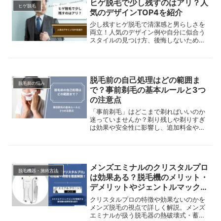
ヒゲ脱毛で少し残すのはアリ？人
ヒゲ脱毛
気のデザインTOP4を紹介
少し残すヒゲ脱毛で清潔感と男らしさを
両立！人気のデザイン例や自分に似合う
スタイルの見つけ方、後悔しないための
ポイントまで徹底解説。理想のヒゲを手
に入れたい方必見！
脱毛前の自己処理はどの範囲ま
脱毛前の悩み
で？事前剃毛の基本ルールと3つ
の注意点
「事前剃毛」はどこまで剃ればいいのか
迷っていませんか？剃り残しや剃りすぎ
は効果や安全性に影響し、追加料金や施
術NGになる場合もあります。この記事で
は、事前剃毛が必要な理由から部位別の
範囲、正しい剃り方、注意点までを解
説。この記事を読んでスムーズに脱毛を
メンズエミナルのクリスタルプロ
始めましょう。
脱毛機器・施術方法
は効果ある？脱毛機のメリット・
デメリットやジェントルマックス
プロと徹底比較
クリスタルプロの特徴や効果ないのかを
メンズ脱毛の視点で詳しく解説。メンズ
エミナルが扱う脱毛器の熱破壊式・蓄熱