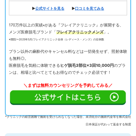
▶
公式サイトを見る
▶
口コミを見てみる
170万件以上の実績
がある『フレイアクリニック』が展開する、
※
メンズ医療脱毛ブランド「
フレイアクリニックメンズ
」。
※開院〜2025年5月/フレイアクリニック全体（レディース・メンズ）の症例数
プラン以外の麻酔代やキャンセル料などは一切発生せず、照射体験
も無料◎。
医療脱毛を気軽に体験できる
ヒゲ脱毛3部位×3回10,000円
のプラ
ンは、相場と比べてとてもお得なのでチェック必須です！
＼まずは無料カウンセリングを予約してみる／
*クリニックの経営困難で施術を受けられなくなった場合、未消化分の施術代金等を株式会社
日本保証が代わって返金する制度