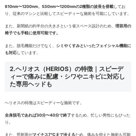
610nm〜1200nm、530nm〜1200nmの2種類の波長を搭載
してお
り、従来のマシンと比較してスピーディーな施術を可能にしています。
また、新聞紙の約半分の大きさという省スペース設計のため、
理容用の
椅子でも手軽に使用可能です。
また、脱毛機能だけでなく、
シミやくすみといったフェイシャル機能に
も対応
しています。
2.ヘリオス（HERIOS）の特徴｜スピーデ
ィーで痛みに配慮・シワやニキビに対応し
た専用ヘッドも
ヘリオスの特徴はスピーディーな施術です。
全身脱毛であれば30分〜40分で終了
するため、忙しい男性にもぴった
り。
また、照射面が
マイナス7℃まで冷える
ため、痛みを抑えた施術も可能