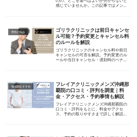
のの、どこを選べばよいか分からないと
感じていませんか。この記事ではメンズ
リゼ池袋院の口コミや評判、アクセスな
どの店舗情報を解説します。初めての脱
毛で気になっている人は、参考にしてみ
てください。
ゴリラクリニックは前日キャンセ
男性の悩み
ル可能？予約変更とキャンセル料
のルールを解説
ゴリラクリニックのキャンセル料や前日
キャンセルの可否を解説。予約変更のル
ールや当日キャンセル・遅刻時のペナル
ティ、注意点まで詳しくまとめていま
す。
フレイアクリニックメンズ沖縄那
地域別おすすめ
覇院の口コミ・評判を調査｜料
金・アクセス・予約事情も解説
フレイアクリニックメンズ沖縄那覇院の
口コミ・評判をもとに、料金やアクセ
ス、予約の取りやすさまで詳しく解説。
県庁前駅徒歩5分・平日21時までで通い
やすいメンズ医療脱毛クリニックです