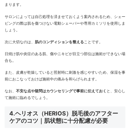
まります。
サロンによっては自己処理を済ませておくよう案内されるため、シェー
ビングの際は肌を傷つけない電動シェーバーや専用カミソリを使用しま
しょう。
次に大切なのは、
肌のコンディションを整える
ことです。
日焼け肌や炎症のある肌、傷やニキビが目立つ部位は施術ができない場
合も。
また、皮膚が乾燥していると照射時に刺激を感じやすいため、保湿を事
前におこなっておけば施術中の痛みを和らげられます。
なお、
不安な点や疑問はカウンセリングで事前に伝えておく
と、安心し
て施術に臨めるでしょう。
4.ヘリオス（HERIOS）脱毛後のアフター
ケアのコツ｜肌状態に十分配慮が必要