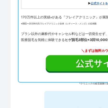
▶
公式サイトを
170万件以上の実績
がある『フレイアクリニック』が展
※
※開院〜2025年5月/フレイアクリニック全体（レディース・メンズ）の症例数
プラン以外の麻酔代やキャンセル料などは一切発生せず
医療脱毛を気軽に体験できる
ヒゲ脱毛3部位×3回10,00
＼まずは無料カ
*クリニックの経営困難で