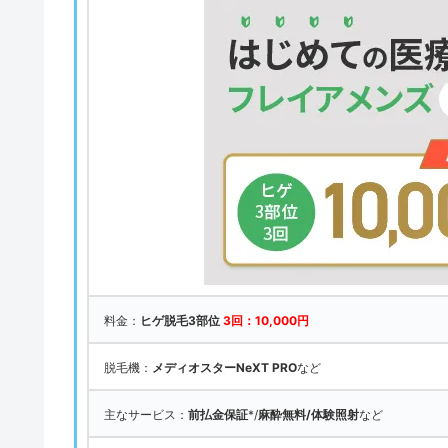
料金：
ヒゲ脱毛3部位
3回：10,000円
脱毛機：
メディオスターNeXT PRO
など
主なサービス：
前払金保証
*/
麻酔無料/体験照射
など