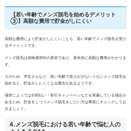
【若い年齢でメンズ脱毛を始めるデメリット
③】高額な費用で貯金がしにくい
高額な費用により貯金がしにくいことも、若い年齢でメンズ脱毛を受け
るデメリットです。
メンズ脱毛は保険適用外の美容であり、基本的に高額な費用がかかりま
す。
そのため、学生さんなど、若い年齢で収入が少ないうちにメンズ脱毛を
始めると、貯金がしにくくなる懸念があるようです。
場所によっては分割払い・割引キャンペーンなどを実施している場合が
あるため、貯金をしつつメンズ脱毛をしたい方は事前にチェックしてお
きましょう。
4.メンズ脱毛における若い年齢で悩む人の