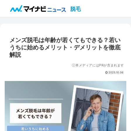
脱毛
メンズ脱毛は年齢が若くてもできる？若い
うちに始めるメリット・デメリットを徹底
解説
ⓘ本メディアにはPRが含まれます
2025.10.06