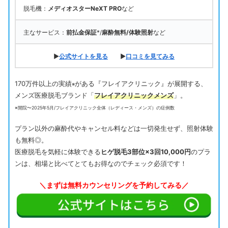
脱毛機：
メディオスターNeXT PRO
など
主なサービス：
前払金保証
*/
麻酔無料/体験照射
など
▶
公式サイトを見る
▶
口コミを見てみる
170万件以上の実績
がある『フレイアクリニック』が展開する、
※
メンズ医療脱毛ブランド「
フレイアクリニックメンズ
」。
※開院〜2025年5月/フレイアクリニック全体（レディース・メンズ）の症例数
プラン以外の麻酔代やキャンセル料などは一切発生せず、照射体験
も無料◎。
医療脱毛を気軽に体験できる
ヒゲ脱毛3部位×3回10,000円
のプラ
ンは、相場と比べてとてもお得なのでチェック必須です！
＼まずは無料カウンセリングを予約してみる／