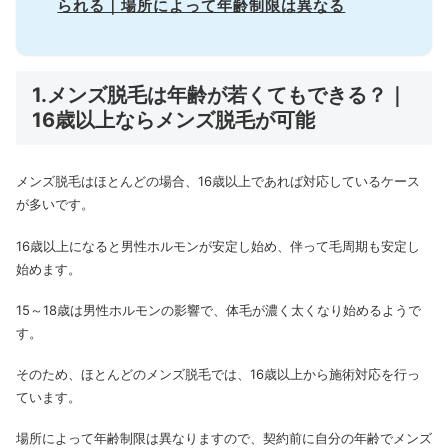
られる｜場所によって年齢制限は異なる
1.メンズ脱毛は年齢が若くてもできる？｜
16歳以上ならメンズ脱毛が可能
メンズ脱毛はほとんどの場合、16歳以上であれば対応しているケース
が多いです。
16歳以上になると男性ホルモンが安定し始め、伴って毛周期も安定し
始めます。
15～18歳は男性ホルモンの影響で、体毛が濃く太くなり始めるようで
す。
そのため、ほとんどのメンズ脱毛では、16歳以上から施術対応を行っ
ています。
場所によって年齢制限は異なりますので、契約前に自分の年齢でメンズ