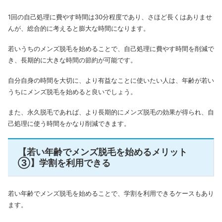
1回の自己処理に費やす時間は30分程度であり、さほど長くはありませ
んが、総合的に考えると膨大な時間になります。
若いうちのメンズ脱毛を始めることで、自己処理に費やす時間を削減で
き、長期的に大きな時間の節約が可能です。
自分自身の時間を大切に、より有益なことに使いたい人は、年齢が若い
うちにメンズ脱毛を始めると良いでしょう。
また、永久脱毛であれば、より長期的にメンズ脱毛の効果が得られ、自
己処理に使う時間をかなり削減できます。
【若い年齢でメンズ脱毛を始めるメリット
③】学割を利用できる
若い年齢でメンズ脱毛を始めることで、学割を利用できるケースもあり
ます。