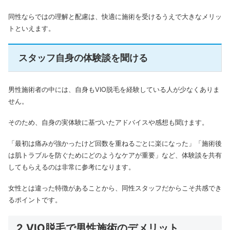
同性ならではの理解と配慮は、快適に施術を受けるうえで大きなメリッ
トといえます。
スタッフ自身の体験談を聞ける
男性施術者の中には、自身もVIO脱毛を経験している人が少なくありま
せん。
そのため、自身の実体験に基づいたアドバイスや感想も聞けます。
「最初は痛みが強かったけど回数を重ねるごとに楽になった」「施術後
は肌トラブルを防ぐためにどのようなケアが重要」など、体験談を共有
してもらえるのは非常に参考になります。
女性とは違った特徴があることから、同性スタッフだからこそ共感でき
るポイントです。
2.VIO脱毛で男性施術のデメリット