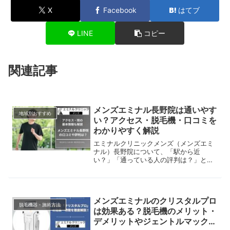
X
Facebook
はてブ
LINE
コピー
関連記事
メンズエミナル長野院は通いやす
地域別おすすめ
い？アクセス・脱毛機・口コミを
わかりやすく解説
エミナルクリニックメンズ（メンズエミ
ナル）長野院について、「駅から近
い？」「通っている人の評判は？」と気
になりませんか？この記事では、エミナ
ルクリニックメンズ（メンズエミナル）
長野院の基本情報や脱毛機、口コミを解
説します。クリニック選びの参考にして
メンズエミナルのクリスタルプロ
ください。
脱毛機器・施術方法
は効果ある？脱毛機のメリット・
デメリットやジェントルマックス