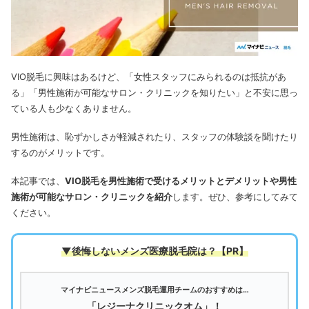
VIO脱毛に興味はあるけど、「女性スタッフにみられるのは抵抗があ
る」「男性施術が可能なサロン・クリニックを知りたい」と不安に思っ
ている人も少なくありません。
男性施術は、恥ずかしさが軽減されたり、スタッフの体験談を聞けたり
するのがメリットです。
本記事では、
VIO脱毛を男性施術で受けるメリットとデメリットや男性
施術が可能なサロン・クリニックを紹介
します。ぜひ、参考にしてみて
ください。
▼後悔しないメンズ医療脱毛院は
？【PR】
マイナビニュースメンズ脱毛運用チームのおすすめは…
「レジーナクリニックオム」！