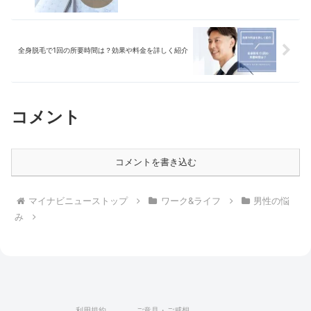
全身脱毛で1回の所要時間は？効果や料金を詳しく紹介
コメント
コメントを書き込む
マイナビニューストップ
ワーク&ライフ
男性の悩
み
利用規約
ご意見・ご感想