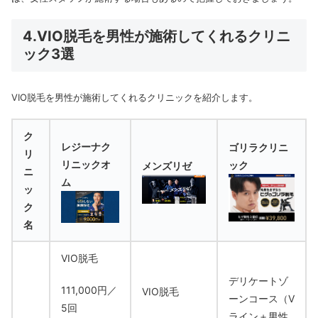
4.VIO脱毛を男性が施術してくれるクリニ
ック3選
VIO脱毛を男性が施術してくれるクリニックを紹介します。
ク
レジーナク
ゴリラクリニ
リ
リニックオ
ック
メンズリゼ
ニ
ム
ッ
ク
名
VIO脱毛
デリケートゾ
111,000円／
VIO脱毛
ーンコース（V
5回
ライン＋男性