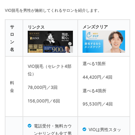
VIO脱毛を男性が施術してくれるサロンを紹介します。
サ
メンズクリア
リンクス
ロ
ン
名
選べる1箇所
VIO脱毛（セレクト4部
位）
44,420円／4回
料
78,000円／3回
金
選べる4箇所
156,000円／6回
95,530円／4回
電話受付・無料カウ
VIOは男性スタッ
ンセリングも全て男