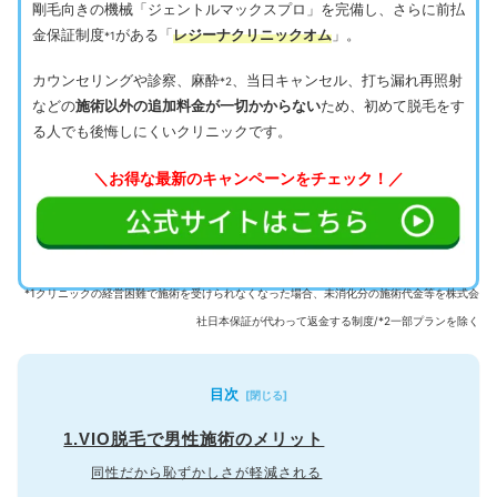
剛毛向きの機械「ジェントルマックスプロ」を完備し、さらに前払
金保証制度
がある「
レジーナクリニックオム
」。
*1
カウンセリングや診察、麻酔
、当日キャンセル、打ち漏れ再照射
*2
などの
施術以外の追加料金が一切かからない
ため、初めて脱毛をす
る人でも後悔しにくいクリニックです。
＼お得な最新のキャンペーンをチェック！／
*1クリニックの経営困難で施術を受けられなくなった場合、未消化分の施術代金等を株式会
社日本保証が代わって返金する制度/*2一部プランを除く
目次
1.VIO脱毛で男性施術のメリット
同性だから恥ずかしさが軽減される