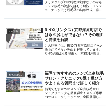
プロと徹底比較
クリスタルプロの特徴や効果ないのかを
メンズ脱毛の視点で詳しく解説。メンズ
エミナルが扱う脱毛器の熱破壊式・蓄熱
式の違い、ジェントルマックスプロとの
比較、よくある質問まで完全網羅しま
す。
RINX(リンクス) 京都河原町店で
ヒゲ脱毛
は永久脱毛ができない？その理由
と特徴を解説
この記事では、RINX京都河原町店で永久
脱毛ができない理由を解説しています。
RINXが選ばれる理由と、京都河原町店の
特徴も紹介しているので参考にしてみて
ください。
福岡でおすすめのメンズ全身脱毛
脱毛前の悩み
サロン・クリニック8選！選び方
やよくある質問まで詳しく紹介
福岡でおすすめのメンズ全身脱毛サロ
ン・クリニックを徹底調査！メンズ専用
のサロン・クリニックや、全国展開して
いるサロン、複数の脱毛機器を取り扱っ
ているクリニックまでご紹介。美容脱毛
と医療脱毛の違いや、全身脱毛のメリッ