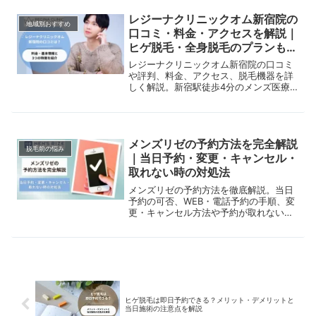
ト・デメリット、よくある質問も解説。
レジーナクリニックオム新宿院の
地域別おすすめ
口コミ・料金・アクセスを解説｜
ヒゲ脱毛・全身脱毛のプランも紹
介
レジーナクリニックオム新宿院の口コミ
や評判、料金、アクセス、脱毛機器を詳
しく解説。新宿駅徒歩4分のメンズ医療
脱毛クリニックの脱毛プランや特徴を紹
介します。
メンズリゼの予約方法を完全解説
脱毛前の悩み
｜当日予約・変更・キャンセル・
取れない時の対処法
メンズリゼの予約方法を徹底解説。当日
予約の可否、WEB・電話予約の手順、変
更・キャンセル方法や予約が取れない時
の対処法まで詳しく紹介。
ヒゲ脱毛は即日予約できる？メリット・デメリットと
当日施術の注意点を解説