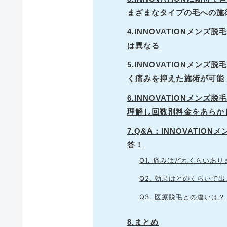
まざまなタイプの毛への施
4.INNOVATIONメン
は異なる
5.INNOVATIONメン
く痛みを抑えた施術が可能
6.INNOVATIONメン
理解し回数別料金をあらか
7.Q&A：INNOVATI
答！
Q1. 痛みはどれくらいあ
Q2. 効果はどのくらいで
Q3. 医療脱毛との違いは？
8.まとめ