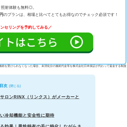
、照射体験も無料◎。
0円
のプランは、相場と比べてとてもお得なのでチェック必須です！
ウンセリングを予約してみる／
施術を受けられなくなった場合、未消化分の施術代金等を株式会社日本保証が代わって返金する制度
目次
？脱毛サロンRINX（リンクス）がメーカーと
徴｜高い冷却機能と安全性に期待
待できる効果｜男性特有の毛に特化しながらさ