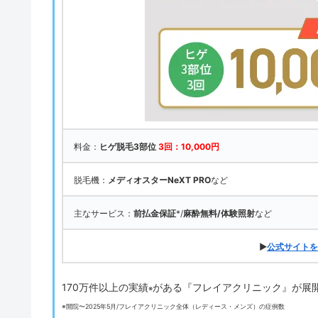
料金：
ヒゲ脱毛3部位
3回：10,000円
脱毛機：
メディオスターNeXT PRO
など
主なサービス：
前払金保証
*/
麻酔無料/体験照射
など
▶
公式サイトを
170万件以上の実績
がある『フレイアクリニック』が展
※
※開院〜2025年5月/フレイアクリニック全体（レディース・メンズ）の症例数