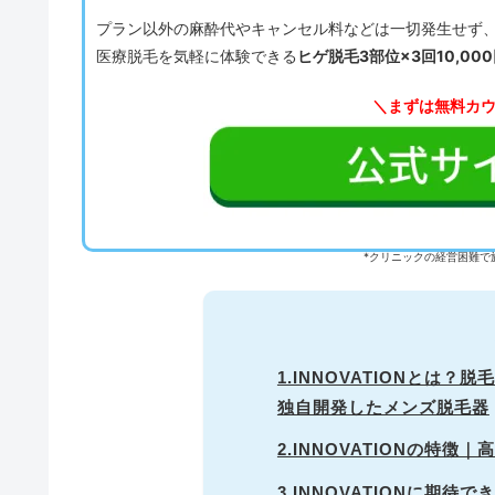
プラン以外の麻酔代やキャンセル料などは一切発生せず
医療脱毛を気軽に体験できる
ヒゲ脱毛3部位×3回10,00
＼まずは無料カ
*クリニックの経営困難で
1.INNOVATIONとは
独自開発したメンズ脱毛器
2.INNOVATIONの特
3.INNOVATIONに期