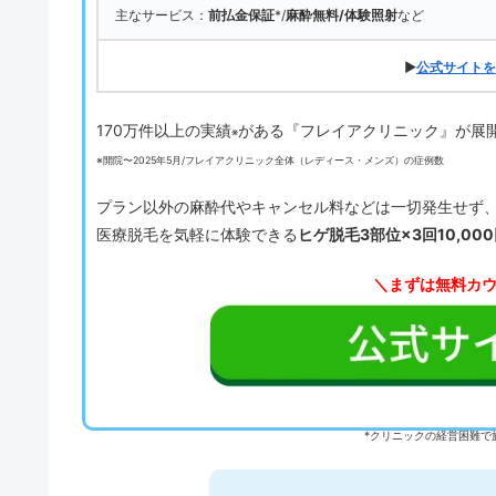
主なサービス：
前払金保証
*/
麻酔無料/体験照射
など
▶
公式サイトを
170万件以上の実績
がある『フレイアクリニック』が展
※
※開院〜2025年5月/フレイアクリニック全体（レディース・メンズ）の症例数
プラン以外の麻酔代やキャンセル料などは一切発生せず
医療脱毛を気軽に体験できる
ヒゲ脱毛3部位×3回10,00
＼まずは無料カ
*クリニックの経営困難で