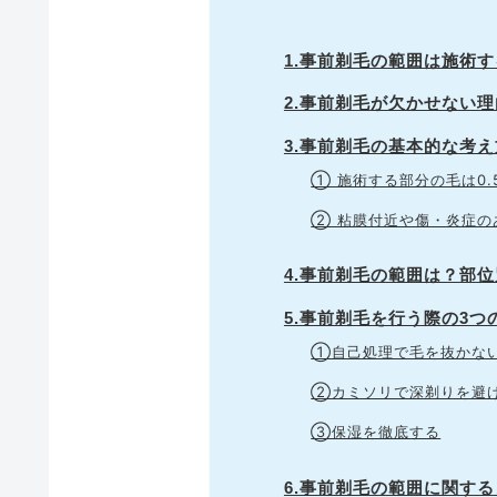
1.事前剃毛の範囲は施術
2.事前剃毛が欠かせない理
3.事前剃毛の基本的な考え
① 施術する部分の毛は0.
② 粘膜付近や傷・炎症の
4.事前剃毛の範囲は？部
5.事前剃毛を行う際の3つ
①自己処理で毛を抜かな
②カミソリで深剃りを避
③保湿を徹底する
6.事前剃毛の範囲に関する