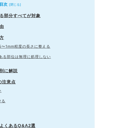
目次
する部分すべてが対象
由
方
5〜1mm程度の長さに整える
ある部位は無理に処理しない
位別に解説
の注意点
い
ける
よくあるQ&A2選