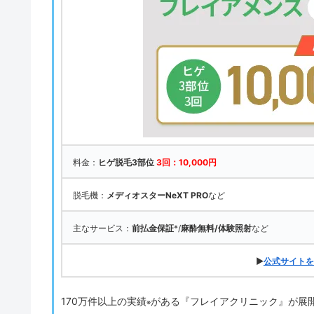
料金：
ヒゲ脱毛3部位
3回：10,000円
脱毛機：
メディオスターNeXT PRO
など
主なサービス：
前払金保証
*/
麻酔無料/体験照射
など
▶
公式サイトを
170万件以上の実績
がある『フレイアクリニック』が展
※