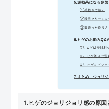
5.逆効果になる危
①毛抜きで抜く
②除毛クリームを
③間違った剃り方
6.ヒゲのお悩みQ&
Q1. ヒゲは毎日
Q2. ヒゲ剃りは
Q3. ヒゲをピン
7.まとめ｜ジョリ
1.ヒゲのジョリジョリ感の原因