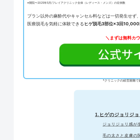
※開院〜2025年5月/フレイアクリニック全体（レディース・メンズ）の症例数
プラン以外の麻酔代やキャンセル料などは一切発生せず
医療脱毛を気軽に体験できる
ヒゲ脱毛3部位×3回10,00
＼まずは無料カ
*クリニックの経営困難で
1.ヒゲのジョリジ
ジョリジョリ感が
毛の太さと皮膚の