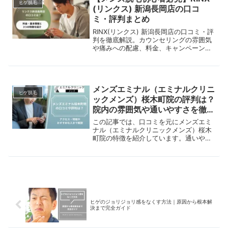
ヒゲ脱毛
(リンクス) 新潟長岡店の口コ
ミ・評判まとめ
RINX(リンクス) 新潟長岡店の口コミ・評
判を徹底解説。カウンセリングの雰囲気
や痛みへの配慮、料金、キャンペーン情
報まで初心者向けにわかりやすく紹介し
ます。メンズ脱毛で後悔したくない方は
ぜひ参考にしてください。
メンズエミナル（エミナルクリニ
ヒゲ脱毛
ックメンズ）桜木町院の評判は？
院内の雰囲気や通いやすさを徹底
解説
この記事では、口コミを元にメンズエミ
ナル（エミナルクリニックメンズ）桜木
町院の特徴を紹介しています。通いやす
さやスタッフの対応などを解説している
ので、ぜひ参考にしてみてください。
ヒゲのジョリジョリ感をなくす方法｜原因から根本解
決まで完全ガイド