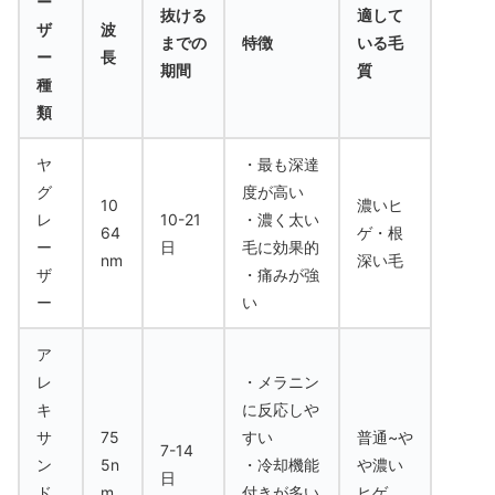
ー
抜ける
適して
ザ
波
までの
特徴
いる毛
ー
長
期間
質
種
類
ヤ
・最も深達
グ
度が高い
10
濃いヒ
レ
10-21
・濃く太い
64
ゲ・根
ー
日
毛に効果的
nm
深い毛
ザ
・痛みが強
ー
い
ア
レ
・メラニン
キ
に反応しや
サ
75
すい
普通~や
7-14
ン
5n
・冷却機能
や濃い
日
ド
m
付きが多い
ヒゲ