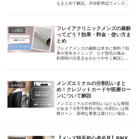
もまとめて解説。渋谷駅周辺でメンズ脱
毛サロンを探している方は是非参考にし
てください。
フレイアクリニックメンズの麻酔
ヒゲ脱毛
ってどう？効果・料金・使い方ま
とめ
フレイアメンズの麻酔は本当に無料？効
果や塗布タイミング、ヒゲ脱毛の痛み、
利用時の注意点をわかりやすく解説しま
す。
メンズエミナルの分割払いまと
全身脱毛
め！クレジットカードや医療ロー
ンについて解説
メンズエミナルの分割払いはどんな種類
がある？分割手数料が低い分割払いは医
療ローン、面倒な審査は避けたい場合は
クレジットカードなど、希望に合った支
払い方法を選びましょう。申し込み条件
や審査期間、クレジットカードブランド
など、詳しく解説します！
【メンズ脱毛初心者必見】RINX