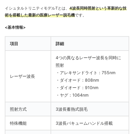
イシュタルトリニティモデルTとは、
4波長同時照射という革新的な技
術を搭載した最新の医療レーザー脱毛機
です。
<基本情報>
項目
詳細
4つの異なるレーザー波長を同時に
照射
・アレキサンドライト：755nm
レーザー波長
・ダイオード：808nm
・ダイオード：910nm
・ヤグ：1064nm
照射方式
3波長蓄熱式脱毛
特殊機能
3波長バキュームハンドル搭載