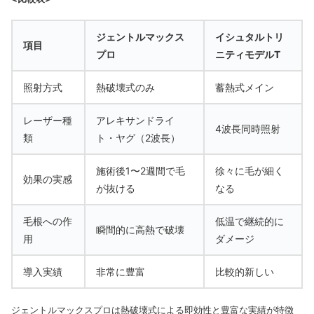
ジェントルマックス
イシュタルトリ
項目
プロ
ニティモデルT
照射方式
熱破壊式のみ
蓄熱式メイン
レーザー種
アレキサンドライ
4波長同時照射
類
ト・ヤグ（2波長）
施術後1〜2週間で毛
徐々に毛が細く
効果の実感
が抜ける
なる
毛根への作
低温で継続的に
瞬間的に高熱で破壊
用
ダメージ
導入実績
非常に豊富
比較的新しい
ジェントルマックスプロは熱破壊式による即効性と豊富な実績が特徴