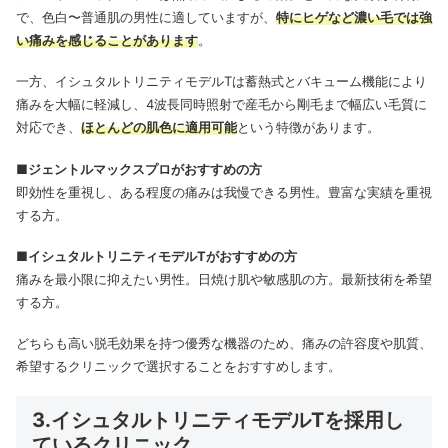
で、色白〜普通肌の男性に適していますが、
特にヒゲなど濃い毛では強
い痛みを感じることがあります
。
一方、イシュタルトリニティモデルTは蓄熱式とバキューム機能により
痛みを大幅に軽減し、4波長同時照射で産毛から剛毛まで幅広い毛質に
対応でき、
ほとんどの肌色に適用可能
という特徴があります。
■ジェントルマックスプロがおすすめの方
即効性を重視し、ある程度の痛みは我慢できる男性。豊富な実績を重視
する方。
■イシュタルトリニティモデルTがおすすめの方
痛みを最小限に抑えたい男性。日焼け肌や敏感肌の方。最新技術を希望
する方。
どちらも高い脱毛効果を持つ優秀な機器のため、痛みの許容度や肌質、
希望するクリニックで選択することをおすすめします。
3.イシュタルトリニティモデルTを採用し
ているクリニック