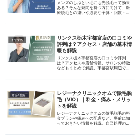
メンズのしぶとい毛にも光脱毛って効果
ある？そんな疑問を持つ方に向けて、医
療脱毛との違いや必要な予算・回数・期
間などを徹底解説。また効果的に施術を
受ける方法もご紹介します。
リンクス栃木宇都宮店の口コミや
おすすめ
評判は？アクセス・店舗の基本情
報も解説
リンクス栃木宇都宮店の口コミや評判
は？アクセスや店舗情報、サロンの特徴
などもまとめて解説。宇都宮駅周辺でメ
ンズ脱毛サロンを探している方は是非参
考にしてください。
レジーナクリニックオムで陰毛脱
男性の悩み
毛（VIO）｜料金・痛み・メリッ
トを解説
レジーナクリニックオムの陰毛脱毛の料
金プランや痛みへの配慮など、事前に知
っておきたい情報を解説。自己処理の負
担を減らし、清潔感を高めたい男性のた
めの基礎知識をまとめています。