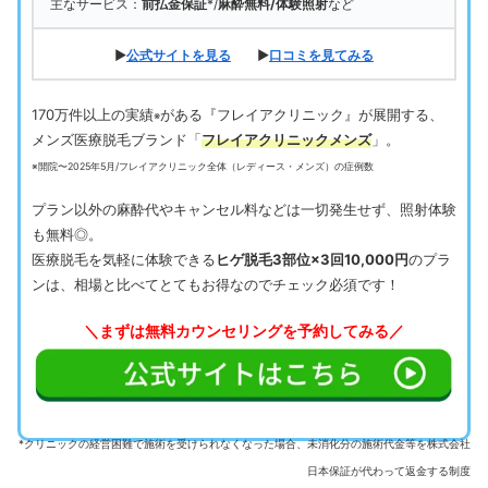
主なサービス：
前払金保証
*/
麻酔無料/体験照射
など
▶
公式サイトを見る
▶
口コミを見てみる
170万件以上の実績
がある『フレイアクリニック』が展開する、
※
メンズ医療脱毛ブランド「
フレイアクリニックメンズ
」。
※開院〜2025年5月/フレイアクリニック全体（レディース・メンズ）の症例数
プラン以外の麻酔代やキャンセル料などは一切発生せず、照射体験
も無料◎。
医療脱毛を気軽に体験できる
ヒゲ脱毛3部位×3回10,000円
のプラ
ンは、相場と比べてとてもお得なのでチェック必須です！
＼まずは無料カウンセリングを予約してみる／
*クリニックの経営困難で施術を受けられなくなった場合、未消化分の施術代金等を株式会社
日本保証が代わって返金する制度