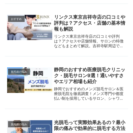
を見分ける3つのポイントを解説。各店
舗の実際の口コミも紹介しています。納
得のいく脱毛選びをしたい人は必見で
リンクス東京吉祥寺店の口コミや
す。
おすすめ
評判は？アクセス・店舗の基本情
報も解説
リンクス東京吉祥寺店の口コミや評判
は？アクセスや店舗情報、サロンの特徴
などもまとめて解説。吉祥寺駅周辺でメ
ンズ脱毛サロンを探している方は是非参
考にしてください。
静岡のおすすめ医療脱毛クリニッ
脱毛前の悩み
ク・脱毛サロン9選！通いやすさ
やエリア相場も紹介
静岡でおすすめのメンズ脱毛サロン＆医
療脱毛院を徹底調査！メンズ専門や都度
払い制を採用しているサロン、シャワー
ルームを完備している店舗までご紹介。
実際の施術の流れや脱毛のメリット・デ
メリットもあわせて解説します。
光脱毛って実際効果あるの？最小
脱毛前の悩み
限の痛みで効果的に脱毛する方法