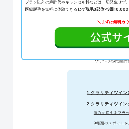
プラン以外の麻酔代やキャンセル料などは一切発生せず
医療脱毛を気軽に体験できる
ヒゲ脱毛3部位×3回10,00
＼まずは無料カ
*クリニックの経営困難で
1.クラリティツイ
2.クラリティツイ
痛みを抑えるフラ
9種類のスポット