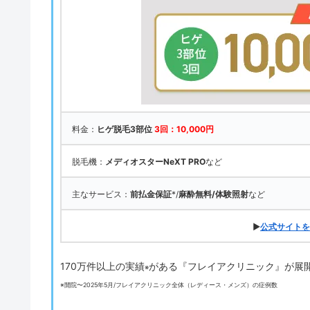
料金：
ヒゲ脱毛3部位
3回：10,000円
脱毛機：
メディオスターNeXT PRO
など
主なサービス：
前払金保証
*/
麻酔無料/体験照射
など
▶
公式サイトを
170万件以上の実績
がある『フレイアクリニック』が展
※
※開院〜2025年5月/フレイアクリニック全体（レディース・メンズ）の症例数