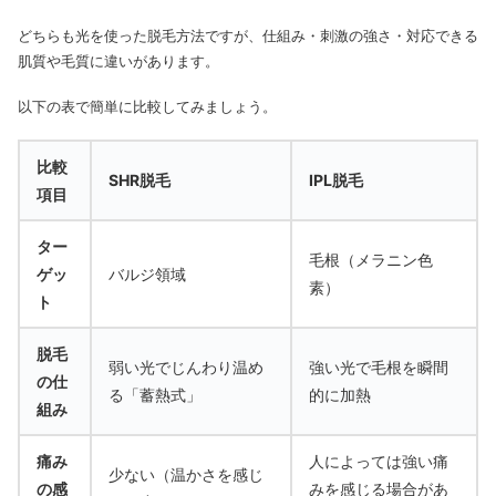
どちらも光を使った脱毛方法ですが、仕組み・刺激の強さ・対応できる
肌質や毛質に違いがあります。
以下の表で簡単に比較してみましょう。
比較
SHR脱毛
IPL脱毛
項目
ター
毛根（メラニン色
ゲッ
バルジ領域
素）
ト
脱毛
弱い光でじんわり温め
強い光で毛根を瞬間
の仕
る「蓄熱式」
的に加熱
組み
痛み
人によっては強い痛
少ない（温かさを感じ
の感
みを感じる場合があ