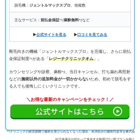
脱毛機：
ジェントルマックスプロ
、他複数
主なサービス：
前払金保証
/
麻酔無料
など
*1
*2
▶
公式サイトを見る
▶
口コミを見てみる
剛毛向きの機械「ジェントルマックスプロ」を完備し、さらに前払
金保証制度
がある「
レジーナクリニックオム
」。
*1
カウンセリングや診察、麻酔
、当日キャンセル、打ち漏れ再照射
*2
などの
施術以外の追加料金が一切かからない
ため、初めて脱毛をす
る人でも後悔しにくいクリニックです。
＼お得な最新のキャンペーンをチェック！／
*1クリニックの経営困難で施術を受けられなくなった場合、未消化分の施術代金等を株式会
社日本保証が代わって返金する制度/*2一部プランを除く