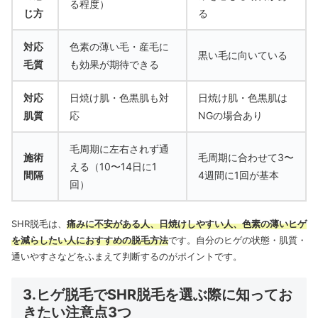
る程度）
じ方
る
対応
色素の薄い毛・産毛に
黒い毛に向いている
毛質
も効果が期待できる
対応
日焼け肌・色黒肌も対
日焼け肌・色黒肌は
肌質
応
NGの場合あり
毛周期に左右されず通
施術
毛周期に合わせて3〜
える（10〜14日に1
間隔
4週間に1回が基本
回）
SHR脱毛は、
痛みに不安がある人、日焼けしやすい人、色素の薄いヒゲ
を減らしたい人におすすめの脱毛方法
です。
自分のヒゲの状態・肌質・
通いやすさなどをふまえて判断するのがポイントです。
3.ヒゲ脱毛でSHR脱毛を選ぶ際に知ってお
きたい注意点3つ