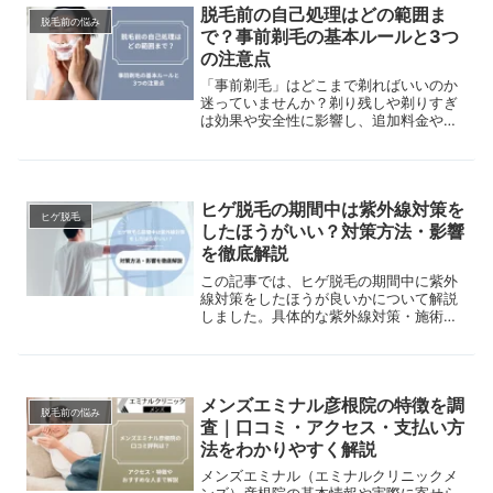
脱毛前の自己処理はどの範囲ま
脱毛前の悩み
で？事前剃毛の基本ルールと3つ
の注意点
「事前剃毛」はどこまで剃ればいいのか
迷っていませんか？剃り残しや剃りすぎ
は効果や安全性に影響し、追加料金や施
術NGになる場合もあります。この記事で
は、事前剃毛が必要な理由から部位別の
範囲、正しい剃り方、注意点までを解
説。この記事を読んでスムーズに脱毛を
ヒゲ脱毛の期間中は紫外線対策を
始めましょう。
ヒゲ脱毛
したほうがいい？対策方法・影響
を徹底解説
この記事では、ヒゲ脱毛の期間中に紫外
線対策をしたほうが良いかについて解説
しました。具体的な紫外線対策・施術後
の紫外線による影響も紹介していますの
で、日焼けの問題などが気になる方はぜ
ひご覧ください。
メンズエミナル彦根院の特徴を調
脱毛前の悩み
査｜口コミ・アクセス・支払い方
法をわかりやすく解説
メンズエミナル（エミナルクリニックメ
ンズ）彦根院の基本情報や実際に寄せら