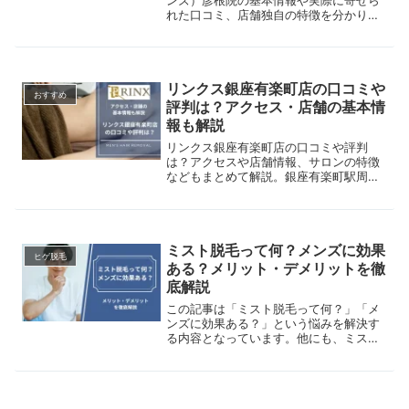
れた口コミ、店舗独自の特徴を分かりや
すく解説します。医療脱毛をご検討中の
方はぜひ参考にしてください。
リンクス銀座有楽町店の口コミや
おすすめ
評判は？アクセス・店舗の基本情
報も解説
リンクス銀座有楽町店の口コミや評判
は？アクセスや店舗情報、サロンの特徴
などもまとめて解説。銀座有楽町駅周辺
でメンズ脱毛サロンを探している方は是
非参考にしてください。
ミスト脱毛って何？メンズに効果
ヒゲ脱毛
ある？メリット・デメリットを徹
底解説
この記事は「ミスト脱毛って何？」「メ
ンズに効果ある？」という悩みを解決す
る内容となっています。他にも、ミスト
脱毛のメリット・デメリットを詳しく解
説していますので、最新の医療脱毛が気
になる方はぜひご覧ください。