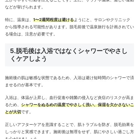
などが挙げられます。
特に、温泉は、
1〜2週間程度は避ける
ようにと、サロンやクリニック
から指導される可能性があります。脱毛前後で温泉旅行を計画されてい
る場合は、注意が必要です。
5.脱毛後は入浴ではなくシャワーでやさし
くケアしよう
施術後の肌は敏感な状態であるため、入浴は避け短時間のシャワーで済
ませるのが基本です。
入浴は、体温が上昇し、血行促進や雑菌の侵入など炎症のリスクが高ま
るため、
シャワーをぬるめの温度でやさしく洗い、保湿を欠かさないこ
とが大切
です。
正しいアフターケアを意識することで、肌トラブルを防ぎ、脱毛効果を
しっかりと実感できます。施術後は無理をせず、肌にやさしい過ごし方
を心がけましょう。