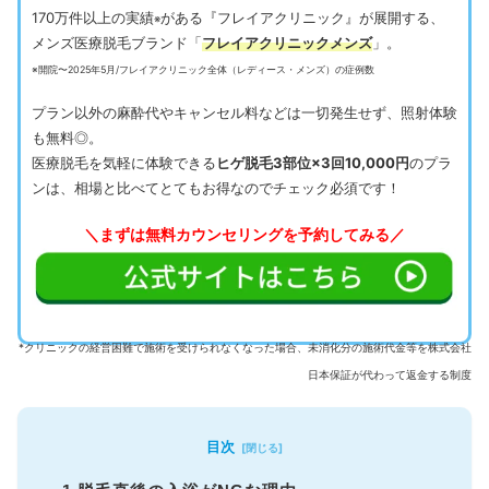
170万件以上の実績
がある『フレイアクリニック』が展開する、
※
メンズ医療脱毛ブランド「
フレイアクリニックメンズ
」。
※開院〜2025年5月/フレイアクリニック全体（レディース・メンズ）の症例数
プラン以外の麻酔代やキャンセル料などは一切発生せず、照射体験
も無料◎。
医療脱毛を気軽に体験できる
ヒゲ脱毛3部位×3回10,000円
のプラ
ンは、相場と比べてとてもお得なのでチェック必須です！
＼まずは無料カウンセリングを予約してみる／
*クリニックの経営困難で施術を受けられなくなった場合、未消化分の施術代金等を株式会社
日本保証が代わって返金する制度
目次