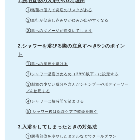
1.脱毛直後の入浴がNGな理由
①雑菌の侵入で炎症のリスクがある
②血行が促進し赤みやかゆみが出やすくなる
③肌へのダメージが長引いてしまう
2.シャワーを浴びる際の注意すべき5つのポイン
ト
①肌への摩擦を避ける
②シャワー温度はぬるめ（38℃以下）に設定する
③刺激の少ない成分を含んだシャンプーやボディーソー
プを使用する
④シャワーは短時間で済ませる
⑤ シャワー後は保湿ケアで乾燥を防ぐ
3.入浴をしてしまったときの対処法
①脱毛部位を冷やしたタオルなどでクールダウン