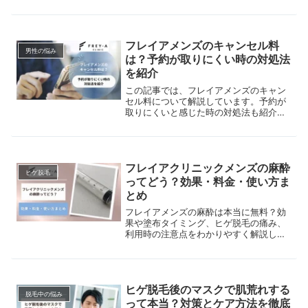
覚」と表現されることが多いです。しか
し、中には「泣くほど痛い」、「耐えら
れず中断した」といった声や、さらには
「回数を重ねるごとにだんだん痛くなる
フレイアメンズのキャンセル料
気がする」という感想も…。医療レーザ
男性の悩み
ー脱毛の痛みは本当に耐えがたいものな
は？予約が取りにくい時の対処法
のでしょうか？また、施術を受けるごと
を紹介
に痛みは増していくのでしょうか？本記
事では、脱毛方法の種類や仕組み、医療
この記事では、フレイアメンズのキャン
レーザー脱毛の痛みが強い理由、男性が
セル料について解説しています。予約が
痛みを感じやすい部位、そして回数を重
取りにくいと感じた時の対処法も紹介し
ねるごとに痛みが増すのかについて解説
ているので、参考にしてみてください。
していきます。
フレイアクリニックメンズの麻酔
ヒゲ脱毛
ってどう？効果・料金・使い方ま
とめ
フレイアメンズの麻酔は本当に無料？効
果や塗布タイミング、ヒゲ脱毛の痛み、
利用時の注意点をわかりやすく解説しま
す。
ヒゲ脱毛後のマスクで肌荒れする
脱毛中の悩み
って本当？対策とケア方法を徹底