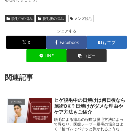
脱毛中の悩み
脱毛後の悩み
メンズ脱毛
シェアする
X
Facebook
はてブ
LINE
コピー
関連記事
ヒゲ脱毛中の日焼けは何日後なら
ヒゲ脱毛
施術OK？日焼けがダメな理由や
ケア方法もご紹介
脱毛による痛みの程度は脱毛方法によっ
て異なり、医療レーザー脱毛の場合はよ
く「輪ゴムでパチッと弾かれるような感