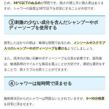
ため、
38℃以下のぬるめ
が理想です。熱さの感じ方に個人差はありま
すが、シャワーの温度は38℃以下を目安にすることが大切です。
③刺激の少ない成分を含んだシャンプーやボ
ディーソープを使用する
脱毛したばかりの肌は、敏感な状態であるため、
メンソールやスクラブ
入りのシャンプーやボディーソープを避ける
ようにしましょう。
また、洗浄力の強い石鹸やボディーソープも注意が必要です。脱毛後
は、敏感肌用のマイルドな製品を選ぶことが大切です。適切な選択をす
ることで、肌トラブルを防ぐことができます。
④シャワーは短時間で済ませる
施術後当日からのシャワーは問題ないとされていますが、
5〜10分程度
を目安に済ませます。