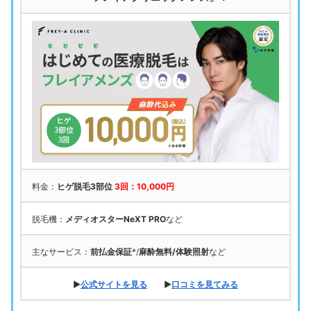
料金：
ヒゲ脱毛3部位
3回：10,000円
脱毛機：
メディオスターNeXT PRO
など
主なサービス：
前払金保証
*/
麻酔無料/体験照射
など
▶
公式サイトを見る
▶
口コミを見てみる