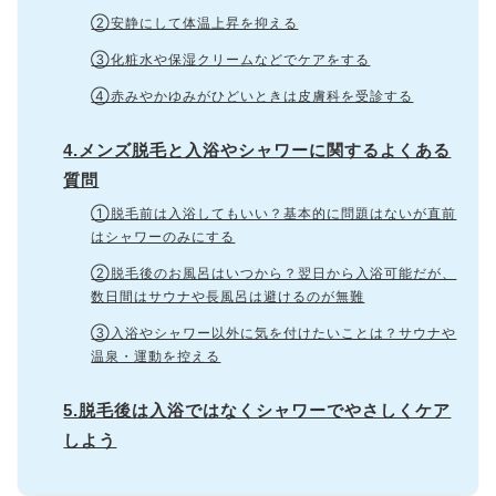
②安静にして体温上昇を抑える
③化粧水や保湿クリームなどでケアをする
④赤みやかゆみがひどいときは皮膚科を受診する
4.メンズ脱毛と入浴やシャワーに関するよくある
質問
①脱毛前は入浴してもいい？基本的に問題はないが直前
はシャワーのみにする
②脱毛後のお風呂はいつから？翌日から入浴可能だが、
数日間はサウナや長風呂は避けるのが無難
③入浴やシャワー以外に気を付けたいことは？サウナや
温泉・運動を控える
5.脱毛後は入浴ではなくシャワーでやさしくケア
しよう