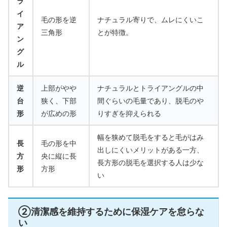
ラ
イ
毛の形を逆
ナチュラル寄りで、ムレにくいこ
ア
三角形
とが特徴。
ン
グ
ル
逆
上部がやや
ナチュラルとトライアングルの中
台
狭く、下部
間ぐらいの毛量であり、脱毛のや
形
が広めの形
りすぎを抑えられる
幅を狭めて脱毛をすると毛がはみ
長
毛の形を中
出しにくいメリットがある一方、
方
央に縦に長
長方形の脱毛を選択する人は少な
形
方形
い
②清潔感を維持するために保湿ケアを怠らな
い