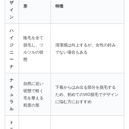
ザ
形
特徴
イ
ン
ハ
イ
陰毛を全て
ジ
脱毛し、ツ
清潔感は向上するが、女性の好み
ニ
ルツルの状
でない場合もある
ー
態
ナ
ナ
自然に近い
チ
下着からはみ出る部分を脱毛する
状態で軽く
ュ
ため、初めてのVIO脱毛でデザイン
毛を整える
ラ
に悩む方におすすめ
程度の形
ル
ト