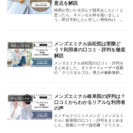
意点を解説
時間が空いた今日ヒゲ脱毛をしたい！と
思ったら、キャンセル枠を狙いましょ
う。即日予約したい忙しい男性向け、予
約をスムーズに行うコツや施術前の注意
点までを解説。
メンズエミナル浜松院は実際ど
地域別おすすめ
う？利用者の口コミ・評判を徹底
解説
メンズエミナル浜松院の口コミ・評判を
まとめました。ダイオードレーザー搭載
の「クリスタルプロ」導入や麻酔無料の
施術環境など、実際の利用者の声をもと
に特徴をわかりやすく解説しています。
浜松エリアで脱毛を検討中の方はぜひご
覧ください。
メンズエミナル岐阜院の評判は？
地域別おすすめ
口コミからわかるリアルな利用者
の声
エミナルクリニックメンズ（メンズエミ
ナル）岐阜院の口コミ・評判をまとめま
した。医療レーザー脱毛機「クリスタル
プロ」の解説や、実際の利用者の声をも