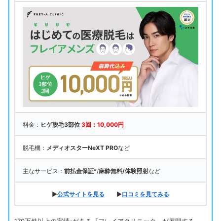
料金：
ヒゲ脱毛3部位
3回：10,000円
脱毛機：
メディオスターNeXT PRO
など
主なサービス：
前払金保証
*/
麻酔無料/体験照射
など
▶
公式サイトを見る
▶
口コミを見てみる
170万件以上の実績
がある『フレイアクリニック』が展開する、