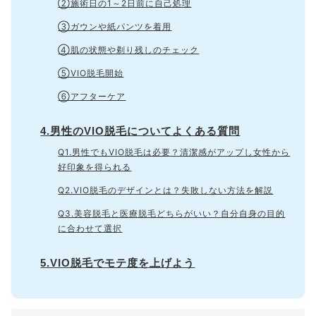
②施術日の1～2日前に自己処理
③ガウンや紙パンツを着用
④肌の状態や剃り残しのチェック
⑤VIO脱毛開始
⑥アフターケア
4.男性のVIO脱毛についてよくある質問
Q1.男性でもVIO脱毛は必要？清潔感がアップし女性から
好印象を得られる
Q2.VIO脱毛のデザインとは？失敗しない方法を解説
Q3.美容脱毛と医療脱毛どちらがいい？自分自身の目的
に合わせて選択
5.VIO脱毛でモテ度を上げよう