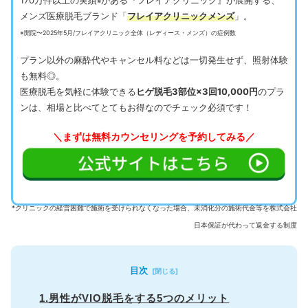
※
メンズ医療脱毛ブランド「
フレイアクリニックメンズ
」。
※開院〜2025年5月/フレイアクリニック全体（レディース・メンズ）の症例数
プラン以外の麻酔代やキャンセル料などは一切発生せず、照射体験
も無料◎。
医療脱毛を気軽に体験できる
ヒゲ脱毛3部位×3回10,000円
のプラ
ンは、相場と比べてとてもお得なのでチェック必須です！
＼まずは無料カウンセリングを予約してみる／
*クリニックの経営困難で施術を受けられなくなった場合、未消化分の施術代金等を株式会社
日本保証が代わって返金する制度
目次
1.男性がVIO脱毛をする5つのメリット