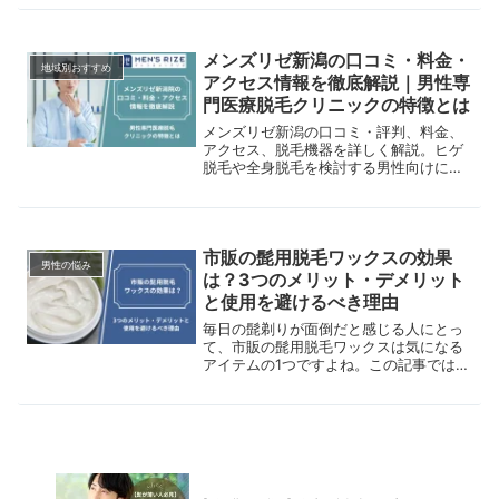
とに特徴を解説しています。岐阜エリア
で脱毛を検討中の方はぜひご覧くださ
い。
メンズリゼ新潟の口コミ・料金・
地域別おすすめ
アクセス情報を徹底解説｜男性専
門医療脱毛クリニックの特徴とは
メンズリゼ新潟の口コミ・評判、料金、
アクセス、脱毛機器を詳しく解説。ヒゲ
脱毛や全身脱毛を検討する男性向けに、
特徴や注意点をわかりやすく紹介しま
す。
市販の髭用脱毛ワックスの効果
男性の悩み
は？3つのメリット・デメリット
と使用を避けるべき理由
毎日の髭剃りが面倒だと感じる人にとっ
て、市販の髭用脱毛ワックスは気になる
アイテムの1つですよね。この記事では、
市販の髭用脱毛ワックスのメリット・デ
メリットをわかりやすく解説。肌への負
担を減らし、毎日の身だしなみをもっと
快適にしたいあなたにオススメの内容で
す。