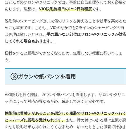
ほとんどのサロンやクリニックでは、事前に自己処理をしておく必要が
あります。理想は、
VIO脱毛施術日の1〜2日前程度
です。
脱毛前のシェービングは、火傷のリスクを抑えることや効果を高めるた
めにも重要です。
しかし、VIOのなかでもOラインのシェービングの自
己処理は難しいとされ、
手の届かない部位はサロンやクリニックが対応
してくれる場合もあります。
怪我をすると脱毛ができなくなるため、無理しない程度に行いましょ
う。
③ガウンや紙パンツを着用
VIO脱毛を行う際は、ガウンや紙パンツ
を
着用します。サロンやクリニ
ックによって対応が異なるため、確認しておくと安心です。
施術前は着替えがあることを想定した服装でサロンやクリニックへ行く
とスムーズに脱毛を受けられます。
また、締め付けのある服は血流が悪
くなり脱毛効果も得られにくくなるため、ゆったりとした服装で行きま