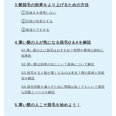
3.髭脱毛の効果をより上げるための方法
①毛抜きを使用しない
②日焼け対策をする
③保湿ケアをする
4.薄い髭の人が気になる脱毛Q＆Aを解説
Q1.薄い髭の人に脱毛はおすすめ？時間や費用の節約に
効果的
Q2.薄い髭は効果が出にくい？真偽について解説
Q3.脱毛すると髭が濃くなるのは本当？噂の真相と対処
法を解説
Q4.脱毛回数を減らすために間隔は短くてもいい？適切
な回数とペースを解説
5.薄い髭の人こそ脱毛を始めよう！