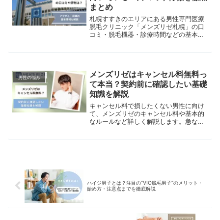
まとめ
札幌すすきのエリアにある男性専門医療
脱毛クリニック「メンズリゼ札幌」の口
コミ・脱毛機器・診療時間などの基本情
報をまとめています。カウンセリング無
料・無理な勧誘なし。脱毛未経験の方で
も気軽に相談できるクリニックを解説。
メンズリゼはキャンセル料無料っ
男性の悩み
て本当？契約前に確認したい基礎
知識を解説
キャンセル料で損したくない男性に向け
て、メンズリゼのキャンセル料や基本的
なルールなど詳しく解説します。急な予
定変更が多い男性の方はぜひ参考にして
ください。
ハイジ男子とは？注目の“VIO脱毛男子”のメリット・
始め方・注意点までを徹底解説