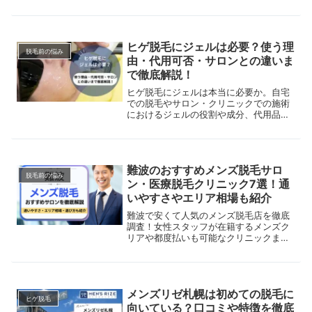
比較。美容脱毛と医療脱毛の違いや、VI
Oなどの部位別脱毛も解説。
ヒゲ脱毛にジェルは必要？使う理
脱毛前の悩み
由・代用可否・サロンとの違いま
で徹底解説！
ヒゲ脱毛にジェルは本当に必要か。自宅
での脱毛やサロン・クリニックでの施術
におけるジェルの役割や成分、代用品の
可否、ジェルなし脱毛のリスクやメリッ
トを徹底解説。肌質や目的に合わせた最
適な脱毛方法の選び方も早見表で紹介し
ます。
難波のおすすめメンズ脱毛サロ
脱毛前の悩み
ン・医療脱毛クリニック7選！通
いやすさやエリア相場も紹介
難波で安くて人気のメンズ脱毛店を徹底
調査！女性スタッフが在籍するメンズク
リアや都度払いも可能なクリニックまで
比較。美容脱毛と医療脱毛の違いや、VI
Oなどの部位別脱毛も解説。
メンズリゼ札幌は初めての脱毛に
ヒゲ脱毛
向いている？口コミや特徴を徹底