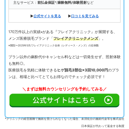
主なサービス：
前払金保証
*/
麻酔無料/体験照射
など
▶
公式サイトを見る
▶
口コミを見てみる
170万件以上の実績
がある『フレイアクリニック』が展開する、
※
メンズ医療脱毛ブランド「
フレイアクリニックメンズ
」。
※開院〜2025年5月/フレイアクリニック全体（レディース・メンズ）の症例数
プラン以外の麻酔代やキャンセル料などは一切発生せず、照射体験
も無料◎。
医療脱毛を気軽に体験できる
ヒゲ脱毛3部位×3回10,000円
のプラ
ンは、相場と比べてとてもお得なのでチェック必須です！
＼まずは無料カウンセリングを予約してみる／
*クリニックの経営困難で施術を受けられなくなった場合、未消化分の施術代金等を株式会社
日本保証が代わって返金する制度