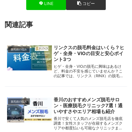
LINE
コピー
関連記事
リンクスの脱毛料金はいくら？ヒ
脱毛前の悩み
ゲ・全身・VIOの目安と安心ポイ
ント3つ
ヒゲ・全身・VIOの脱毛に興味はあるけ
ど、料金の不安を感じていませんか？こ
の記事では、リンクス（RINX）の脱毛料
金を部位別・回数別に整理し、安心して
始められる3つの理由も紹介します。初
めてでも通いやすい脱毛サロンを探して
いる人は、ぜひ参考にしてください。
香川のおすすめメンズ脱毛サロ
脱毛前の悩み
ン・医療脱毛クリニック7選！通
いやすさやエリア相場も紹介
香川で安くて人気のメンズ脱毛店を徹底
調査！女性スタッフが在籍するメンズク
リアや都度払いも可能なクリニックまで