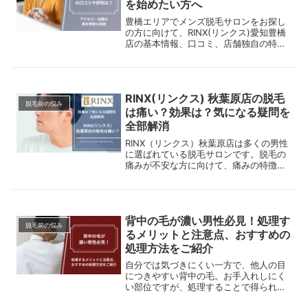
を始めたい方へ
豊橋エリアでメンズ脱毛サロンをお探し
の方に向けて、RINX(リンクス)愛知豊橋
店の基本情報、口コミ、店舗独自の特徴
について詳しく解説します。
RINX(リンクス) 秋葉原店の脱毛
脱毛前の悩み
は痛い？効果は？気になる疑問を
全部解消
RINX（リンクス）秋葉原店は多くの男性
に選ばれている脱毛サロンです。脱毛の
痛みが不安な方に向けて、痛みの特徴や
選ばれる理由をわかりやすく解説しま
す。
背中の毛が濃い男性必見！処理す
脱毛前の悩み
るメリットと注意点、おすすめの
処理方法をご紹介
自分では気づきにくい一方で、他人の目
につきやすい背中の毛。お手入れしにく
い部位ですが、処理することで得られる
メリットは少なくありません。自宅でで