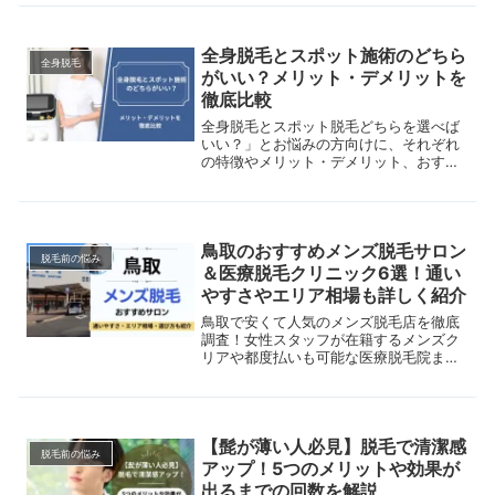
きる処理方法やおすすめの脱毛サロンま
で、わかりやすく解説します。
全身脱毛とスポット施術のどちら
全身脱毛
がいい？メリット・デメリットを
徹底比較
全身脱毛とスポット脱毛どちらを選べば
いい？」とお悩みの方向けに、それぞれ
の特徴やメリット・デメリット、おすす
めの人の特徴についてわかりやすく解説
します。これを読めば、自分にぴったり
の脱毛がわかりますよ。
鳥取のおすすめメンズ脱毛サロン
脱毛前の悩み
＆医療脱毛クリニック6選！通い
やすさやエリア相場も詳しく紹介
鳥取で安くて人気のメンズ脱毛店を徹底
調査！女性スタッフが在籍するメンズク
リアや都度払いも可能な医療脱毛院まで
比較。美容脱毛と医療脱毛の違いや、VI
Oなどの部位別脱毛も解説。
【髭が薄い人必見】脱毛で清潔感
脱毛前の悩み
アップ！5つのメリットや効果が
出るまでの回数を解説