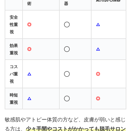
術
器
安全
性重
◎
◯
△
視
効果
◎
◯
△
重視
コス
パ重
△
◯
◎
視
時短
△
◯
◎
重視
敏感肌やアトピー体質の方など、皮膚が弱いと感じ
る方は、
少々手間やコストがかかっても脱毛サロン