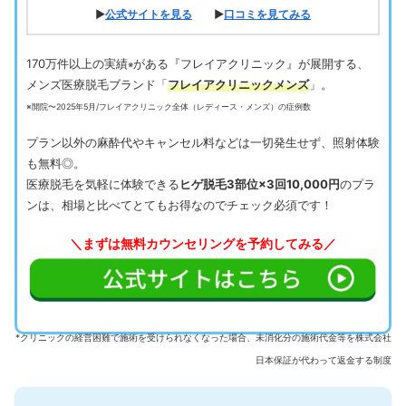
▶
公式サイトを見る
▶
口コミを見てみる
170万件以上の実績
がある『フレイアクリニック』が展開する、
※
メンズ医療脱毛ブランド「
フレイアクリニックメンズ
」。
※開院〜2025年5月/フレイアクリニック全体（レディース・メンズ）の症例数
プラン以外の麻酔代やキャンセル料などは一切発生せず、照射体験
も無料◎。
医療脱毛を気軽に体験できる
ヒゲ脱毛3部位×3回10,000円
のプラ
ンは、相場と比べてとてもお得なのでチェック必須です！
＼まずは無料カウンセリングを予約してみる／
*クリニックの経営困難で施術を受けられなくなった場合、未消化分の施術代金等を株式会社
日本保証が代わって返金する制度