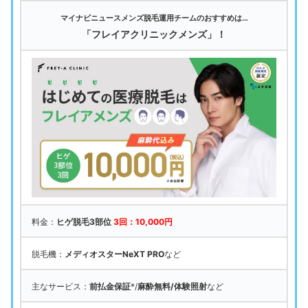
マイナビニュースメンズ脱毛運用チームのおすすめは…
「フレイアクリニックメンズ」！
料金：
ヒゲ脱毛3部位
3回：10,000円
脱毛機：
メディオスターNeXT PRO
など
主なサービス：
前払金保証
*/
麻酔無料/体験照射
など