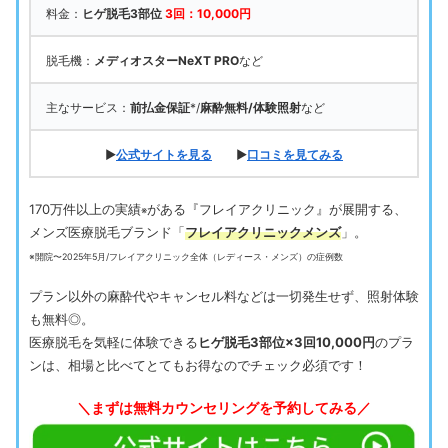
料金：
ヒゲ脱毛3部位
3回：10,000円
脱毛機：
メディオスターNeXT PRO
など
主なサービス：
前払金保証
*/
麻酔無料/体験照射
など
▶
公式サイトを見る
▶
口コミを見てみる
170万件以上の実績
がある『フレイアクリニック』が展開する、
※
メンズ医療脱毛ブランド「
フレイアクリニックメンズ
」。
※開院〜2025年5月/フレイアクリニック全体（レディース・メンズ）の症例数
プラン以外の麻酔代やキャンセル料などは一切発生せず、照射体験
も無料◎。
医療脱毛を気軽に体験できる
ヒゲ脱毛3部位×3回10,000円
のプラ
ンは、相場と比べてとてもお得なのでチェック必須です！
＼まずは無料カウンセリングを予約してみる／