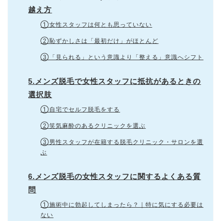
越え方
①女性スタッフは何とも思っていない
②恥ずかしさは「最初だけ」がほとんど
③「見られる」という意識より「整える」意識へシフト
5.メンズ脱毛で女性スタッフに抵抗があるときの
選択肢
①自宅でセルフ脱毛をする
②笑気麻酔のあるクリニックを選ぶ
③男性スタッフが在籍する脱毛クリニック・サロンを選
ぶ
6.メンズ脱毛の女性スタッフに関するよくある質
問
①施術中に勃起してしまったら？｜特に気にする必要は
ない