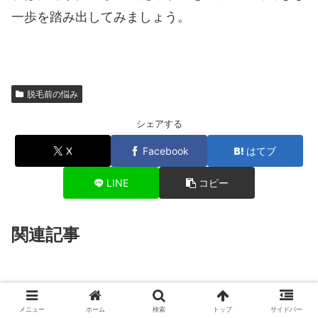
一歩を踏み出してみましょう。
脱毛前の悩み
シェアする
X
Facebook
はてブ
LINE
コピー
関連記事
エミナルクリニックメンズ（メン
おすすめ
ズエミナル）の全身脱毛料金はい
メニュー
ホーム
検索
トップ
サイドバー
くら？追加料金は？お得なキャン