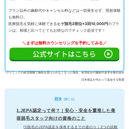
プラン以外の麻酔代やキャンセル料などは一切発生せず、照射体験
も無料◎。
医療脱毛を気軽に体験できる
ヒゲ脱毛3部位×3回10,000円
のプラ
ンは、相場と比べてとてもお得なのでチェック必須です！
＼まずは無料カウンセリングを予約してみる／
*クリニックの経営困難で施術を受けられなくなった場合、未消化分の施術代金等を株式会社
日本保証が代わって返金する制度
目次
1.JEPA認定って何？｜安心・安全を重視した美
容脱毛スタッフ向けの資格のこと
⑴脱毛のJEPA認定を保有するまでの道のり｜2つの試験