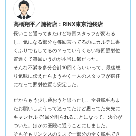
高橋翔平／施術店：RINX東京池袋店
長いこと通ってきたけど毎回スタッフが変わる
し、気になる部分を毎回言ってるのにカルテに書
くふりでもしてるの？っていうくらい毎回照射位
置違くて毎回いうのが本当に鬱だった。
そんな不満を多分合計10回くらいいって、最後怒
り気味に伝えたらようやく一人のスタッフが選任
になって照射位置も安定した。
だからもう少し通おうと思ったし、全身脱毛もま
たお願いしようって迷ってたけど思ってた矢先に
キャンセルで1回分削られることになって、決心が
ついた。ほかの医院に通うことにしました。
そもそもリンクスのミスで一部分の全く脱毛でき