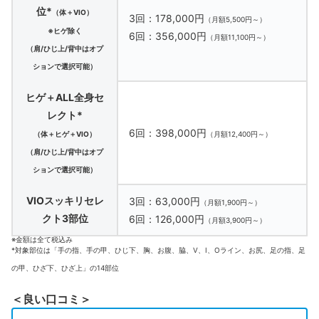
位*
（体＋VIO）
3回：178,000円
（月額5,500円～）
※ヒゲ除く
6回：356,000円
（月額11,100円～）
（肩/ひじ上/背中はオプ
ションで選択可能）
ヒゲ＋ALL全身セ
レクト*
6回：398,000円
（体＋ヒゲ＋VIO）
（月額12,400円～）
（肩/ひじ上/背中はオプ
ションで選択可能）
VIOスッキリセレ
3回：63,000円
（月額1,900円～）
クト3部位
6回：126,000円
（月額3,900円～）
※金額は全て税込み
*対象部位は「手の指、手の甲、ひじ下、胸、お腹、脇、V、I、Oライン、お尻、足の指、足
の甲、ひざ下、ひざ上」の14部位
＜良い口コミ＞