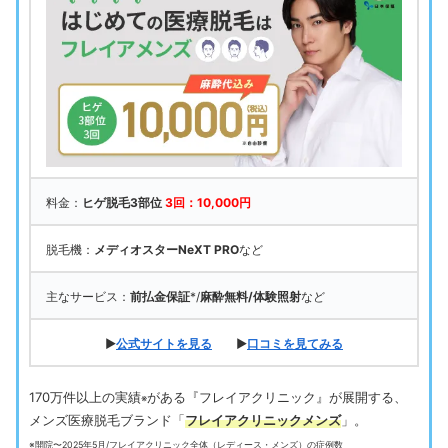
料金：
ヒゲ脱毛3部位
3回：10,000円
脱毛機：
メディオスターNeXT PRO
など
主なサービス：
前払金保証
*/
麻酔無料/体験照射
など
▶
公式サイトを見る
▶
口コミを見てみる
170万件以上の実績
がある『フレイアクリニック』が展開する、
※
メンズ医療脱毛ブランド「
フレイアクリニックメンズ
」。
※開院〜2025年5月/フレイアクリニック全体（レディース・メンズ）の症例数