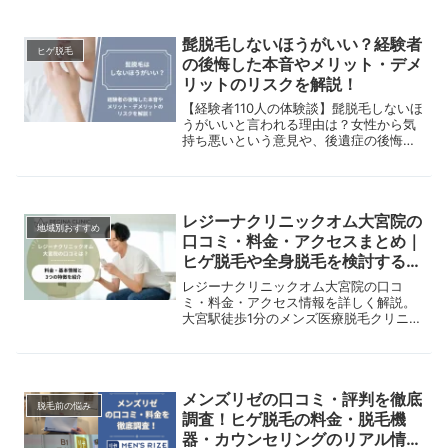
れず中断した」といった声や、さらには
「回数を重ねるごとにだんだん痛くなる
髭脱毛しないほうがいい？経験者
気がする」という感想も…。医療レーザ
ヒゲ脱毛
ー脱毛の痛みは本当に耐えがたいものな
の後悔した本音やメリット・デメ
のでしょうか？また、施術を受けるごと
リットのリスクを解説！
に痛みは増していくのでしょうか？本記
事では、脱毛方法の種類や仕組み、医療
【経験者110人の体験談】髭脱毛しないほ
レーザー脱毛の痛みが強い理由、男性が
うがいいと言われる理由は？女性から気
痛みを感じやすい部位、そして回数を重
持ち悪いという意見や、後遺症の後悔＆
ねるごとに痛みが増すのかについて解説
値段がもったいないという口コミを徹底
していきます。
解剖。知恵袋やブログ、なんjの本音から
メリット＆デメリットを比較します。
レジーナクリニックオム大宮院の
地域別おすすめ
口コミ・料金・アクセスまとめ｜
ヒゲ脱毛や全身脱毛を検討する男
性向けガイド
レジーナクリニックオム大宮院の口コ
ミ・料金・アクセス情報を詳しく解説。
大宮駅徒歩1分のメンズ医療脱毛クリニッ
クの特徴、ヒゲ脱毛や全身脱毛の料金な
どをまとめています。
メンズリゼの口コミ・評判を徹底
脱毛前の悩み
調査！ヒゲ脱毛の料金・脱毛機
器・カウンセリングのリアル情報