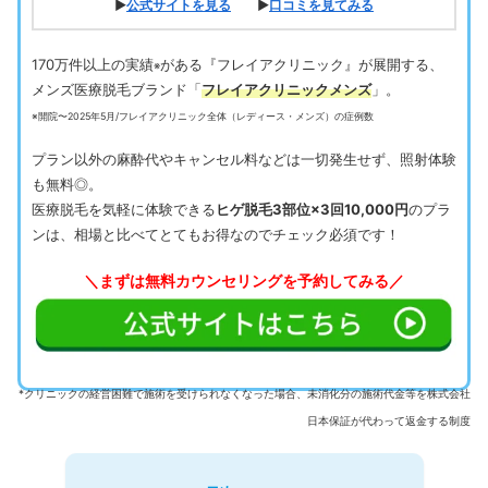
▶
公式サイトを見る
▶
口コミを見てみる
170万件以上の実績
がある『フレイアクリニック』が展開する、
※
メンズ医療脱毛ブランド「
フレイアクリニックメンズ
」。
※開院〜2025年5月/フレイアクリニック全体（レディース・メンズ）の症例数
プラン以外の麻酔代やキャンセル料などは一切発生せず、照射体験
も無料◎。
医療脱毛を気軽に体験できる
ヒゲ脱毛3部位×3回10,000円
のプラ
ンは、相場と比べてとてもお得なのでチェック必須です！
＼まずは無料カウンセリングを予約してみる／
*クリニックの経営困難で施術を受けられなくなった場合、未消化分の施術代金等を株式会社
日本保証が代わって返金する制度