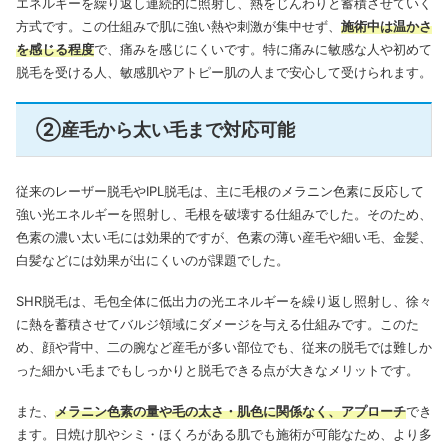
エネルギーを繰り返し連続的に照射し、熱をじんわりと蓄積させていく
方式です。この仕組みで肌に強い熱や刺激が集中せず、
施術中は温かさ
を感じる程度
で、痛みを感じにくいです。特に痛みに敏感な人や初めて
脱毛を受ける人、敏感肌やアトピー肌の人まで安心して受けられます。
②産毛から太い毛まで対応可能
従来のレーザー脱毛やIPL脱毛は、主に毛根のメラニン色素に反応して
強い光エネルギーを照射し、毛根を破壊する仕組みでした。そのため、
色素の濃い太い毛には効果的ですが、色素の薄い産毛や細い毛、金髪、
白髪などには効果が出にくいのが課題でした。
SHR脱毛は、毛包全体に低出力の光エネルギーを繰り返し照射し、徐々
に熱を蓄積させてバルジ領域にダメージを与える仕組みです。このた
め、顔や背中、二の腕など産毛が多い部位でも、従来の脱毛では難しか
った細かい毛までもしっかりと脱毛できる点が大きなメリットです。
また、
メラニン色素の量や毛の太さ・肌色に関係なく、アプローチ
でき
ます。日焼け肌やシミ・ほくろがある肌でも施術が可能なため、より多