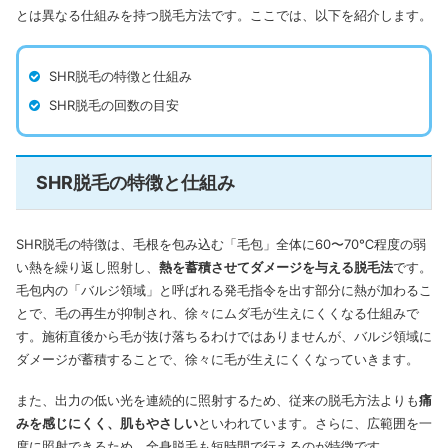
とは異なる仕組みを持つ脱毛方法です。ここでは、以下を紹介します。
SHR脱毛の特徴と仕組み
SHR脱毛の回数の目安
SHR脱毛の特徴と仕組み
SHR脱毛の特徴は、毛根を包み込む「毛包」全体に60〜70℃程度の弱
い熱を繰り返し照射し、
熱を蓄積させてダメージを与える脱毛法
です。
毛包内の「バルジ領域」と呼ばれる発毛指令を出す部分に熱が加わるこ
とで、毛の再生が抑制され、徐々にムダ毛が生えにくくなる仕組みで
す。施術直後から毛が抜け落ちるわけではありませんが、バルジ領域に
ダメージが蓄積することで、徐々に毛が生えにくくなっていきます。
また、出力の低い光を連続的に照射するため、従来の脱毛方法よりも
痛
みを感じにくく、肌もやさしい
といわれています。さらに、広範囲を一
度に照射できるため、全身脱毛も短時間で行えるのが特徴です。