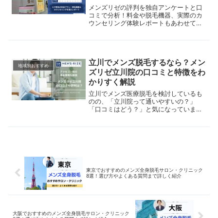
まとめ
メンズリゼの評判を独自アンケートと口
コミで分析！料金や脱毛機器、実際のカ
ウンセリング体験レポートもあわせて紹
介。
立川でメンズ脱毛するなら？メン
地域別おすすめ
ズリゼ立川院の口コミと特徴をわ
かりすく解説
立川でメンズ医療脱毛を検討しているも
のの、「立川院って通いやすいの？」
「口コミはどう？」と気になっていませ
んか？この記事では、メンズリゼ立川院
の基本情報や実際の口コミ、特徴を解説
しています。立川でメンズ脱毛を検討し
ている人は、クリニック選びの参考にし
てください。
東京でおすすめのメンズ全身脱毛サロン・クリニック
8選！選び方やよくある質問まで詳しく紹介
大阪でおすすめのメンズ全身脱毛サロン・クリニック