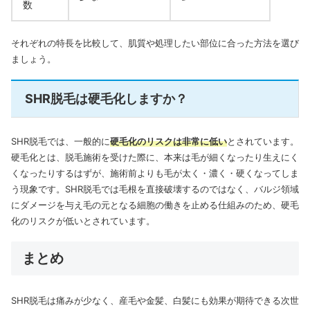
数
それぞれの特長を比較して、肌質や処理したい部位に合った方法を選び
ましょう。
SHR脱毛は硬毛化しますか？
SHR脱毛では、一般的に
硬毛化のリスクは非常に低い
とされています。
硬毛化とは、脱毛施術を受けた際に、本来は毛が細くなったり生えにく
くなったりするはずが、施術前よりも毛が太く・濃く・硬くなってしま
う現象です。SHR脱毛では毛根を直接破壊するのではなく、バルジ領域
にダメージを与え毛の元となる細胞の働きを止める仕組みのため、硬毛
化のリスクが低いとされています。
まとめ
SHR脱毛は痛みが少なく、産毛や金髪、白髪にも効果が期待できる次世