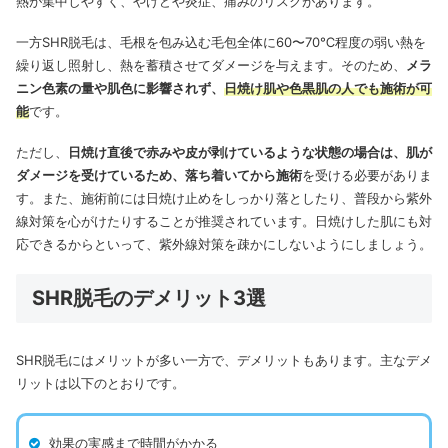
熱が集中しやすく、やけどや炎症、痛みのリスクがあります。
一方SHR脱毛は、毛根を包み込む毛包全体に60〜70℃程度の弱い熱を
繰り返し照射し、熱を蓄積させてダメージを与えます。そのため、
メラ
ニン色素の量や肌色に影響されず、
日焼け肌や色黒肌の人でも施術が可
能
です。
ただし、
日焼け直後で赤みや皮が剥けているような状態の場合は、肌が
ダメージを受けているため、落ち着いてから施術
を受ける必要がありま
す。また、施術前には日焼け止めをしっかり落としたり、普段から紫外
線対策を心がけたりすることが推奨されています。日焼けした肌にも対
応できるからといって、紫外線対策を疎かにしないようにしましょう。
SHR脱毛のデメリット3選
SHR脱毛にはメリットが多い一方で、デメリットもあります。主なデメ
リットは以下のとおりです。
効果の実感まで時間がかかる