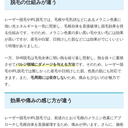
脱毛の仕組みが違う
レーザー脱毛やIPL脱毛では、毛根や毛乳頭などにあるメラニン色素に
強い光エネルギーを一気に照射し、毛根自体を直接破壊し脱毛効果を得
る仕組みです。そのため、メラニン色素の多い黒い毛や太い毛には効果
が高いですが、産毛や白髪、日焼けした肌などには効果がでにくいとい
う特徴がありました。
一方、SHR脱毛は毛包全体に弱い熱を繰り返し照射し、熱を徐々に蓄積
させて
バルジ領域にダメージを与える方
法
です。そのため、レーザー脱
毛やIPL脱毛では難しかった産毛や日焼けした肌、色黒の肌にも対応で
きます。また、
毛周期には依存しない
ため、痛みも少ないのが魅力で
す。
効果や痛みの感じ方が違う
レーザー脱毛やIPL脱毛では、前述のとおり毛根のメラニン色素にアプ
ローチし毛根自体を直接破壊するため、痛みが伴います。さらに、施術