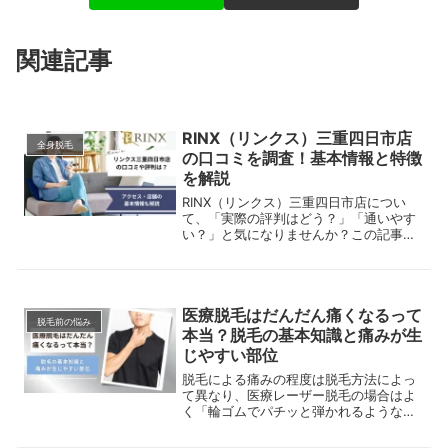
関連記事
RINX（リンクス）三重四日市店
全身脱毛
の口コミを調査！基本情報と特徴
を解説
RINX（リンクス）三重四日市店につい
て、「実際の評判はどう？」「通いやす
い？」と気になりませんか？この記事で
は、RINX三重四日市店の基本情報や実際
の口コミ、3つの特徴を解説します。三
重でメンズ脱毛を検討している人は、ぜ
ひ参考にしてください。
医療脱毛はだんだん痛くなるって
脱毛前の悩み
本当？脱毛の基本知識と痛みが生
じやすい部位
脱毛による痛みの程度は脱毛方法によっ
て異なり、医療レーザー脱毛の場合はよ
く「輪ゴムでパチッと弾かれるような感
覚」と表現されることが多いです。しか
し、中には「泣くほど痛い」、「耐えら