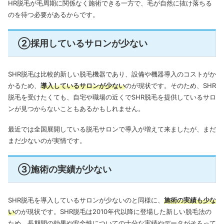
HR脱毛が毛周期に関係なく施術できる一方で、毛が自然に抜け落ちる
のを待つ必要があるからです。
②採用しているサロンが少ない
SHR脱毛は比較的新しい脱毛機器であり、設備や機器導入のコストがか
かるため、
導入しているサロンが少ない
のが現状です。そのため、SHR
脱毛を受けたくても、自宅や職場の近くでSHR脱毛を提供しているサロ
ンが見つからないこともあるかもしれません。
最近では全国展開している脱毛サロンで導入が増えて来ましたが、まだ
まだ少ないのが実情です。
③施術の実績が少ない
SHR脱毛を導入しているサロンが少ないのと同様に、
施術の実績も少な
い
のが現状です。SHR脱毛は2010年代以降に登場した新しい脱毛法の
ため、長期間の効果や安全性についての十分な実績やデータがそろって