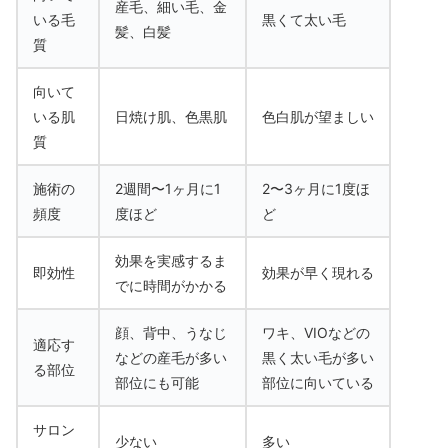
産毛、細い毛、金
いる毛
黒くて太い毛
髪、白髪
質
向いて
いる肌
日焼け肌、色黒肌
色白肌が望ましい
質
施術の
2週間〜1ヶ月に1
2〜3ヶ月に1度ほ
頻度
度ほど
ど
効果を実感するま
即効性
効果が早く現れる
でに時間がかかる
顔、背中、うなじ
ワキ、VIOなどの
適応す
などの産毛が多い
黒く太い毛が多い
る部位
部位にも可能
部位に向いている
サロン
少ない
多い