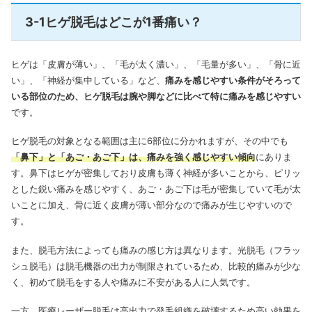
3-1ヒゲ脱毛はどこが1番痛い？
ヒゲは「皮膚が薄い」、「毛が太く濃い」、「毛量が多い」、「骨に近
い」、「神経が集中している」など、
痛みを感じやすい条件がそろって
いる部位のため、ヒゲ脱毛は腕や脚などに比べて特に痛みを感じやすい
です。
ヒゲ脱毛の対象となる範囲は主に6部位に分かれますが、その中でも
「鼻下」と「あご・あご下」は、痛みを強く感じやすい傾向
にありま
す。鼻下はヒゲが密集しており皮膚も薄く神経が多いことから、ピリッ
とした鋭い痛みを感じやすく、あご・あご下は毛が密集していて毛が太
いことに加え、骨に近く皮膚が薄い部分なので痛みが生じやすいので
す。
また、脱毛方法によっても痛みの感じ方は異なります。光脱毛（フラッ
シュ脱毛）は脱毛機器の出力が制限されているため、比較的痛みが少な
く、初めて脱毛をする人や痛みに不安がある人に人気です。
一方、医療レーザー脱毛は高出力で発毛組織を破壊するため高い効果を