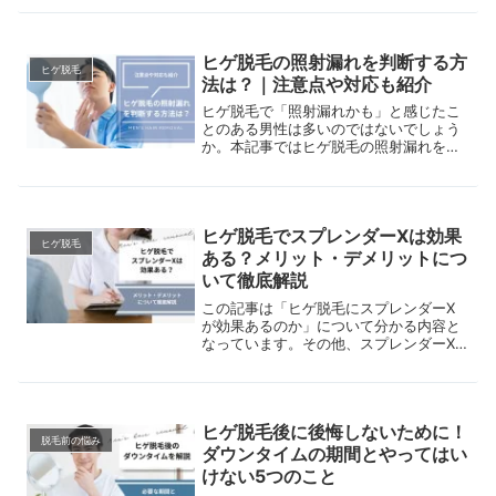
りやすく解説します。
ヒゲ脱毛の照射漏れを判断する方
ヒゲ脱毛
法は？｜注意点や対応も紹介
ヒゲ脱毛で「照射漏れかも」と感じたこ
とのある男性は多いのではないでしょう
か。本記事ではヒゲ脱毛の照射漏れを判
断する方法に加え、照射漏れが疑われる
時の注意点や対応、さらに照射漏れが起
きないよう気をつけられる方法まで紹介
します。
ヒゲ脱毛でスプレンダーXは効果
ヒゲ脱毛
ある？メリット・デメリットにつ
いて徹底解説
この記事は「ヒゲ脱毛にスプレンダーX
が効果あるのか」について分かる内容と
なっています。その他、スプレンダーX
のメリット・デメリットも解説していま
すので、脱毛機の選択で悩んでいる方は
ぜひ参考にしてみてください。
ヒゲ脱毛後に後悔しないために！
脱毛前の悩み
ダウンタイムの期間とやってはい
けない5つのこと