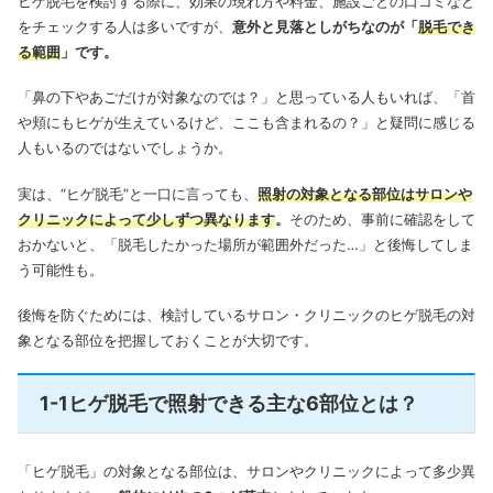
ヒゲ脱毛を検討する際に、効果の現れ方や料金、施設ごとの口コミなど
をチェックする人は多いですが、
意外と見落としがちなのが「
脱毛でき
る範囲
」です。
「鼻の下やあごだけが対象なのでは？」と思っている人もいれば、「首
や頬にもヒゲが生えているけど、ここも含まれるの？」と疑問に感じる
人もいるのではないでしょうか。
実は
、“ヒゲ脱毛”と一口に言っても、
照射の対象となる部位はサロンや
クリニックによって少しずつ異なります
。
そのため、事前に確認をして
おかないと、「脱毛したかった場所が範囲外だった…」と後悔してしま
う可能性も。
後悔を防ぐためには、検討しているサロン・クリニックのヒゲ脱毛の対
象となる部位を把握しておくことが大切です。
1-1ヒゲ脱毛で照射できる主な6部位とは？
「ヒゲ脱毛」の対象となる部位は、サロンやクリニックによって多少異