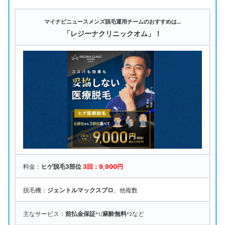
マイナビニュースメンズ脱毛運用チームのおすすめは…
「レジーナクリニックオム」！
料金：
ヒゲ脱毛3部位
3回：9,900円
脱毛機：
ジェントルマックスプロ
、他複数
主なサービス：
前払金保証
/
麻酔無料
など
*1
*2