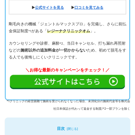
▶
公式サイトを見る
▶
口コミを見てみる
剛毛向きの機械「ジェントルマックスプロ」を完備し、さらに前払
金保証制度
がある「
レジーナクリニックオム
」。
*1
カウンセリングや診察、麻酔
、当日キャンセル、打ち漏れ再照射
*2
などの
施術以外の追加料金が一切かからない
ため、初めて脱毛をす
る人でも後悔しにくいクリニックです。
＼お得な最新のキャンペーンをチェック！／
*1クリニックの経営困難で施術を受けられなくなった場合、未消化分の施術代金等を株式会
社日本保証が代わって返金する制度/*2一部プランを除く
目次