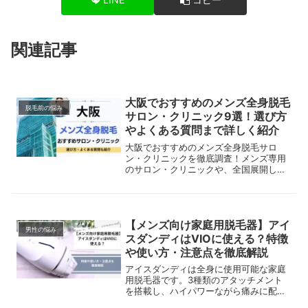
関連記事
大阪でおすすめのメンズ全身脱毛
脱毛前の悩み
サロン・クリニック9選！選び方
やよくある質問まで詳しく紹介
大阪でおすすめのメンズ全身脱毛サロ
ン・クリニックを徹底調査！メンズ専用
のサロン・クリニックや、全国展開して
いるサロン、複数の脱毛機器を取り扱っ
ているクリニックまでご紹介。美容脱毛
と医療脱毛の違いや、全身脱毛のメリッ
ト・デメリット、よくある質問も解説。
【メンズ向け家庭用脱毛器】アイ
男性の悩み
スダンディはVIOに使える？特徴
や使い方・注意点を徹底解説
アイスダンディは全身に使用可能な家庭
用脱毛器です。3種類のアタッチメント
を搭載し、ハイパワーながら痛みに配慮
した設計。特徴や使い方、注意点をわか