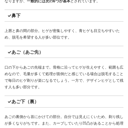
なりますが、
一般的には次の6つが基本
とされています。
✓鼻下
上唇と鼻の間の部分。ヒゲが密集しやすく、青ヒゲも目立ちやすいた
め、脱毛を希望する人が多い部位です。
✓あご（あご先）
口の下からあごの先端まで。骨格に沿ってヒゲが生えやすく、範囲も広
めなので、毛量が多くて処理が面倒だと感じている場合は脱毛すること
で毎日のヒゲ剃りが楽になるでしょう。一方で、デザインヒゲとして残
す人も多い部分です。
✓あご下（裏）
あごの裏側から首にかけての部分。自分では見えにくいため、剃り残し
が多くなりがちです。また、カーブしていたり凹凸があることから処理