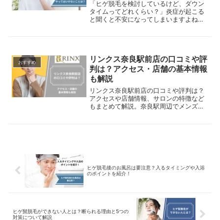
「ヒゲ脱毛を検討しているけど、ダウン
タイムってどれくらい？」炎症が起こる
と聞くと不安になってしまいますよね。
この記事では、ヒゲ脱毛のダウンタイム
の目安期間と長引かせないための方法を
わかりやすく説明します。
リンクス奈良駅前店の口コミや評
おすすめ
判は？アクセス・店舗の基本情報
も解説
リンクス奈良駅前店の口コミや評判は？
アクセスや店舗情報、サロンの特徴など
もまとめて解説。奈良駅周辺でメンズ脱
毛サロンを探している方は是非参考にし
てください。
ヒゲ脱毛後のお風呂は要注意？入るタイミングや入浴
のポイントを紹介！
ヒゲ髭脱毛ができない人とは？断られる理由と5つの
対策について解説