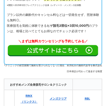
※開院〜2025年5月/フレイアクリニック全体（レディース・メンズ）の症例数
プラン以外の麻酔代やキャンセル料などは一切発生せず、照射体験
も無料◎。
医療脱毛を気軽に体験できる
ヒゲ脱毛3部位×3回10,000円
のプラ
ンは、相場と比べてとてもお得なのでチェック必須です！
＼まずは無料カウンセリングを予約してみる／
*クリニックの経営困難で施術を受けられなくなった場合、未消化分の施術代金等を株式会社
日本保証が代わって返金する制度
おすすめメンズ全身脱毛サロン＆クリニック
RINX
メンズクリア
RBL
（リンクス）