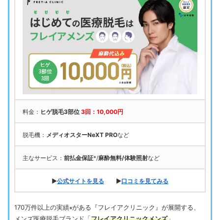
料金：
ヒゲ脱毛3部位
3回：10,000円
脱毛機：
メディオスターNeXT PRO
など
主なサービス：
前払金保証
*/
麻酔無料/体験照射
など
▶
公式サイトを見る
▶
口コミを見てみる
170万件以上の実績
がある『フレイアクリニック』が展開する、
※
メンズ医療脱毛ブランド「
フレイアクリニックメンズ
」。