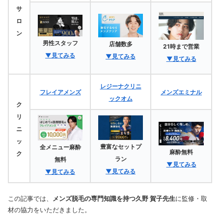
サ
ロ
ン
男性スタッフ
店舗数多
21時まで営業
▼見てみる
▼見てみる
▼見てみる
レジーナクリニ
フレイアメンズ
メンズエミナル
ックオム
ク
リ
ニ
ッ
豊富なセットプ
全メニュー麻酔
麻酔無料
ク
ラン
無料
▼見てみる
▼見てみる
▼見てみる
この記事では、
メンズ脱毛の専門知識を持つ久野 賀子先生
に監修・取
材の協力をいただきました。