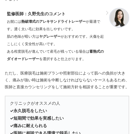
監修医師：久野先生のコメント
お髭には
熱破壊式のアレキサンドライトレーザー
が最適で
す。濃く太い毛に効果を出しやすいです。
肌の色味が暗い方は
ヤグレーザー
がおすすめです。火傷を起
こしにくく安全性が高いです。
ある程度脱毛が進んでいて産毛が残っている場合は
蓄熱式の
ダイオードレーザー
を選択すると仕上がります。
ただし、医療脱毛は施術プランや照射部位によって肌への負担が大き
く、痛みが強い時は施術を中断しなければならないケースもあるため、
医師と直接カウンセリングをして施術方針を相談することが重要です。
クリニックがオススメの人
✓永久脱毛をしたい
✓短期間で効果を実感したい
✓痛みに耐えられる
✓医師に相談できる環境で脱毛したい