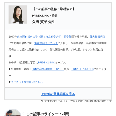
【この記事の監修・取材協力】
PRIDE CLINIC・院長
久野 賀子 先生
2017年
東京医科歯科大学（現：東京科学大学）医学部
医学科を卒業。
日大板橋病院
にて初期研修終了後、
湘南美容クリニック
に入職し、５年半勤務。新宿本院皮膚科医
局長として通常の勤務だけでなく、新人医師の指導、VIP対応、トラブル対応に従
事。
2024年11月新宿二丁目に
PRIDE CLINIC
オープン。
▶所属学会・資格：
日本美容外科学会（JSAS）
会員、
日本ACLS協会BLS
プロバイダ
ー
▶
クリニック公式HPはこちら
その他の監修記事を見る
*おすすめのクリニック・サロンの紹介章は監修の対象外です
この記事のライター：桐島