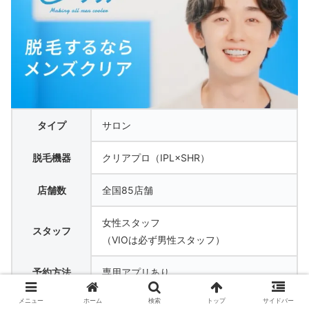
タイプ
サロン
脱毛機器
クリアプロ（IPL×SHR）
店舗数
全国85店舗
女性スタッフ
スタッフ
（VIOは必ず男性スタッフ）
予約方法
専用アプリあり
メニュー
ホーム
検索
トップ
サイドバー
痛み対策
冷却での対策