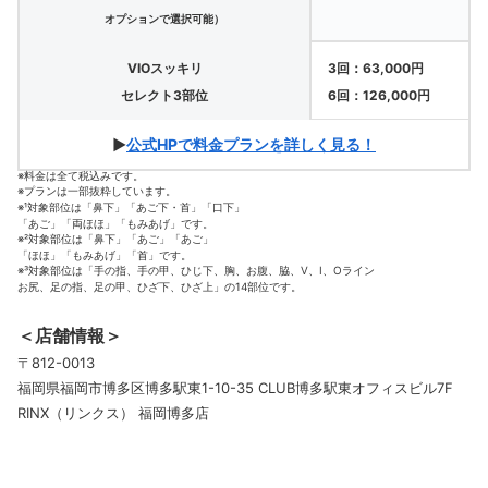
オプションで選択可能）
VIOスッキリ
3回：63,000円
セレクト3部位
6回：126,000円
▶
公式HPで料金プランを詳しく見る！
※料金は全て税込みです。
※プランは一部抜粋しています。
※¹対象部位は「鼻下」「あご下・首」「口下」
「あご」「両ほほ」「もみあげ」です。
※²対象部位は「鼻下」「あご」「あご」
「ほほ」「もみあげ」「首」です。
※³対象部位は「手の指、手の甲、ひじ下、胸、お腹、脇、V、I、Oライン
お尻、足の指、足の甲、ひざ下、ひざ上」の14部位です。
＜店舗情報＞
〒812-0013
福岡県福岡市博多区博多駅東1-10-35 CLUB博多駅東オフィスビル7F
RINX（リンクス） 福岡博多店