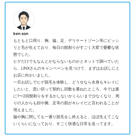
ken son
もともと口周り、胸、脇、足、デリケートゾーン等にビッシ
リと毛が生えており、毎日の髭剃りがすごく大変で憂鬱な状
態でした。
ヒゲだけでもなんとかならないものかとネットで調べていた
ら、LINXさんのキャンペーンを見つけて、まずはお試しにと
お店に向かいました。
一旦お試しでヒゲ脱毛を体験し、どうせなら全身もキレイに
したいと、思い切って契約し回数を重ねたところ、今では週
に1〜2回髭剃りをするかしないかくらいまで少なくなり、周
りの人からも顔や腕、足等の肌がキレイだと言われることが
増えました。
脇や胸に関しても一通り脱毛をし終えると、ほぼ生えてこな
いくらいになっており、すごく快適な日常を送ってます。