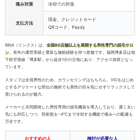
痛み対策
冷却での対策
現金、クレジットカード
支払方法
QRコード、Paydy
RINX（リンクス）は、
全国80店舗以上を展開する男性専門の脱毛サロ
ン
。長年の運営実績と豊富な施術経験を持つ老舗です。福岡博多店は地
下鉄空港線「博多駅」から徒歩1分の立地にあり、アクセス抜群となっ
ています。
スタッフは全員男性のため、カウンセリングはもちろん、VIOをはじめ
とするデリケートな部位の施術でも異性の目を気にせずリラックスして
受けられるのが魅力。
メーカーと共同開発した男性専用の脱毛機器を導入しており、濃く太い
毛にも対応しつつ、照射面を−4℃まで冷却する機能で痛みへの配慮も
万全です。
おすすめの人
検討が必要な人