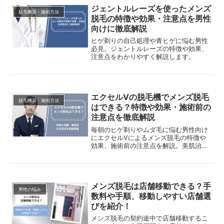
ジェントルレーズを使ったメンズ
脱毛機器・施術方法
脱毛の特徴や効果・注意点を男性
向けに徹底解説
ヒゲ剃りの自己処理や青ヒゲに悩む男性
必見。ジェントルレーズの特徴や効果、
注意点をわかりやすく解説します。
エクセルVの脱毛機でメンズ脱毛
脱毛機器・施術方法
はできる？特徴や効果・施術前の
注意点を徹底解説
毎朝のヒゲ剃りやムダ毛に悩む男性向け
にエクセルVによるメンズ脱毛の特徴や
効果、施術前の注意点を解説。美肌治療
としての利用方法や脱毛専用機との違い
も紹介します。
メンズ脱毛は店舗移動できる？手
男性の悩み
数料や手順、移動しやすい店舗選
びを紹介！
メンズ脱毛の契約途中で店舗移動するこ