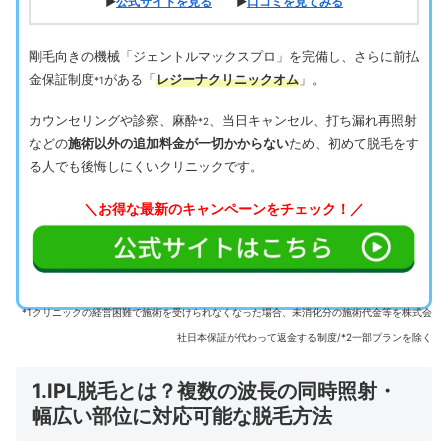
▶
公式サイトを見る
▶
口コミを見てみる
剛毛向きの機械「ジェントルマックスプロ」を完備し、さらに前払
金保証制度
がある「
レジーナクリニックオム
」。
*1
カウンセリングや診察、麻酔
、当日キャンセル、打ち漏れ再照射
*2
などの
施術以外の追加料金が一切かからない
ため、初めて脱毛をす
る人でも後悔しにくいクリニックです。
＼お得な最新のキャンペーンをチェック！／
*1クリニックの経営困難で施術を受けられなくなった場合、未消化分の施術代金等を株式会
社日本保証が代わって返金する制度/*2一部プランを除く
1.IPL脱毛とは？複数の波長の同時照射・
幅広い部位に対応可能な脱毛方法