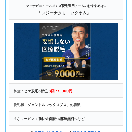
マイナビニュースメンズ脱毛運用チームのおすすめは…
「レジーナクリニックオム」！
料金：
ヒゲ脱毛3部位
3回：9,900円
脱毛機：
ジェントルマックスプロ
、他複数
主なサービス：
前払金保証
/
麻酔無料
など
*1
*2