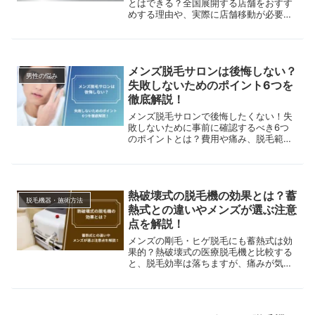
とはできる？全国展開する店舗をおすす
めする理由や、実際に店舗移動が必要な
時の手順を解説します。引っ越しが多い
環境でも移動しやすい店舗選びのコツを
ご紹介します！
メンズ脱毛サロンは後悔しない？
男性の悩み
失敗しないためのポイント6つを
徹底解説！
メンズ脱毛サロンで後悔したくない！失
敗しないために事前に確認するべき6つ
のポイントとは？費用や痛み、脱毛範
囲、プライバシーへの配慮など、実際の
失敗談を元に徹底解説しします。
熱破壊式の脱毛機の効果とは？蓄
脱毛機器・施術方法
熱式との違いやメンズが選ぶ注意
点を解説！
メンズの剛毛・ヒゲ脱毛にも蓄熱式は効
果的？熱破壊式の医療脱毛機と比較する
と、脱毛効率は落ちますが、痛みが気に
なる人には最適。この記事では向いてい
る毛質・肌質・痛みの強さなどを解説し
ます。