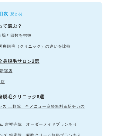
目次
って選ぶ？
段相場と回数を把握
と医療脱毛（クリニック）の違いを比較
全身脱毛サロン2選
京新宿店
前店
身脱毛クリニック6選
メンズ 上野院｜全メニュー麻酔無料＆駅チカの
オム 吉祥寺院｜オーダーメイドプランあり
メンズ 銀座院｜麻酔クリーム無料プランあり