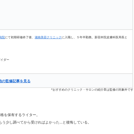
病院
にて初期研修終了後、
湘南美容クリニック
に入職し、５年半勤務。新宿本院皮膚科医局長と
バイダー
他の監修記事を見る
*おすすめのクリニック・サロンの紹介章は監修の対象外です
資格を保有するライター。
もう少し調べてから受ければよかった…と後悔している。