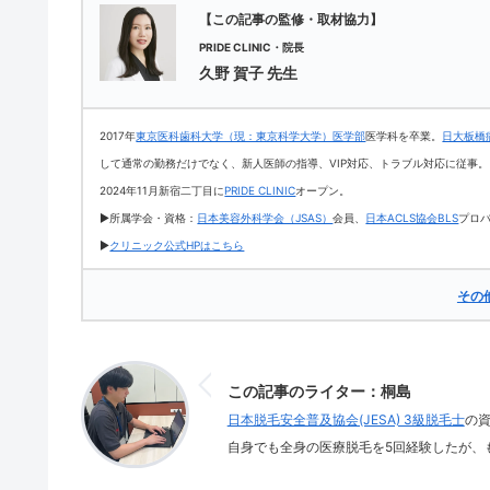
【この記事の監修・取材協力】
PRIDE CLINIC・院長
久野 賀子 先生
2017年
東京医科歯科大学（現：東京科学大学）医学部
医学科を卒業。
日大板橋
して通常の勤務だけでなく、新人医師の指導、VIP対応、トラブル対応に従事。
2024年11月新宿二丁目に
PRIDE CLINIC
オープン。
▶所属学会・資格：
日本美容外科学会（JSAS）
会員、
日本ACLS協会BLS
プロ
▶
クリニック公式HPはこちら
その
この記事のライター：桐島
日本脱毛安全普及協会(JESA) 3級脱毛士
の
自身でも全身の医療脱毛を5回経験したが、