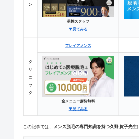
ン
男性スタッフ
▼見てみる
フレイアメンズ
ク
リ
ニ
ッ
ク
全メニュー麻酔無料
▼見てみる
この記事では、
メンズ脱毛の専門知識を持つ久野 賀子先生