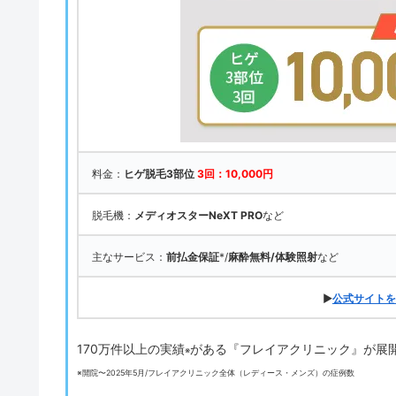
料金：
ヒゲ脱毛3部位
3回：10,000円
脱毛機：
メディオスターNeXT PRO
など
主なサービス：
前払金保証
*/
麻酔無料/体験照射
など
▶
公式サイトを
170万件以上の実績
がある『フレイアクリニック』が展
※
※開院〜2025年5月/フレイアクリニック全体（レディース・メンズ）の症例数