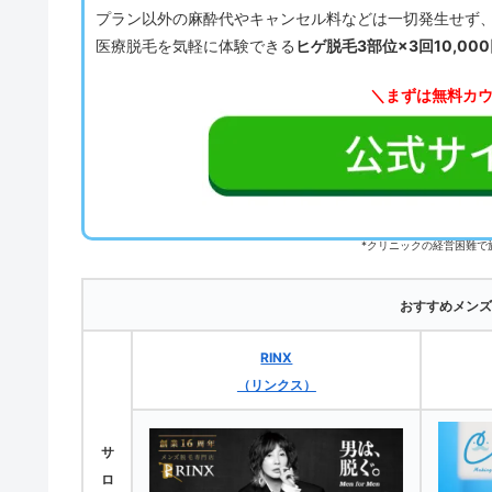
プラン以外の麻酔代やキャンセル料などは一切発生せず
医療脱毛を気軽に体験できる
ヒゲ脱毛3部位×3回10,00
＼まずは無料カ
*クリニックの経営困難で
おすすめメンズ
RINX
（リンクス）
サ
ロ