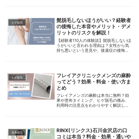
脱毛サロンの料金やキャンペーンなどの
特徴も紹介します。
髭脱毛しないほうがいい？経験者
ヒゲ脱毛
の後悔した本音やメリット・デメ
リットのリスクを解説！
【経験者110人の体験談】髭脱毛しないほ
うがいいと言われる理由は？女性から気
持ち悪いという意見や、後遺症の後悔＆
値段がもったいないという口コミを徹底
解剖。知恵袋やブログ、なんjの本音から
メリット＆デメリットを比較します。
フレイアクリニックメンズの麻酔
ヒゲ脱毛
ってどう？効果・料金・使い方ま
とめ
フレイアメンズの麻酔は本当に無料？効
果や塗布タイミング、ヒゲ脱毛の痛み、
利用時の注意点をわかりやすく解説しま
す。
RINX(リンクス)石川金沢店の口
全身脱毛
コミは本当？料金・効果・通いや