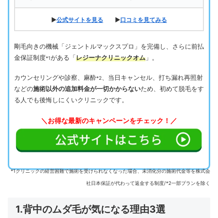
▶
公式サイトを見る
▶
口コミを見てみる
剛毛向きの機械「ジェントルマックスプロ」を完備し、さらに前払
金保証制度
がある「
レジーナクリニックオム
」。
*1
カウンセリングや診察、麻酔
、当日キャンセル、打ち漏れ再照射
*2
などの
施術以外の追加料金が一切かからない
ため、初めて脱毛をす
る人でも後悔しにくいクリニックです。
＼お得な最新のキャンペーンをチェック！／
*1クリニックの経営困難で施術を受けられなくなった場合、未消化分の施術代金等を株式会
社日本保証が代わって返金する制度/*2一部プランを除く
1.背中のムダ毛が気になる理由3選