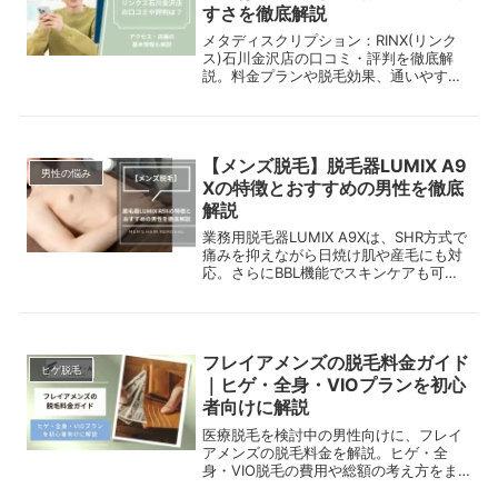
すさを徹底解説
メタディスクリプション：RINX(リンク
ス)石川金沢店の口コミ・評判を徹底解
説。料金プランや脱毛効果、通いやす
さ、採用している脱毛機器までわかりや
すく紹介します。メンズ脱毛初心者の方
や、後悔しない店舗選びをしたい方はぜ
ひ参考にしてください。
【メンズ脱毛】脱毛器LUMIX A9
男性の悩み
Xの特徴とおすすめの男性を徹底
解説
業務用脱毛器LUMIX A9Xは、SHR方式で
痛みを抑えながら日焼け肌や産毛にも対
応。さらにBBL機能でスキンケアも可能
です。本記事では特徴やおすすめの男性
について解説します。
フレイアメンズの脱毛料金ガイド
ヒゲ脱毛
｜ヒゲ・全身・VIOプランを初心
者向けに解説
医療脱毛を検討中の男性向けに、フレイ
アメンズの脱毛料金を解説。ヒゲ・全
身・VIO脱毛の費用や総額の考え方をま
とめています。