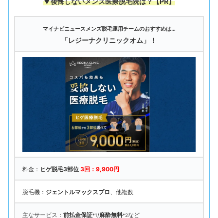
▼後悔しないメンズ医療脱毛院は
？【PR】
マイナビニュースメンズ脱毛運用チームのおすすめは…
「レジーナクリニックオム」！
料金：
ヒゲ脱毛3部位
3回：9,900円
脱毛機：
ジェントルマックスプロ
、他複数
主なサービス：
前払金保証
/
麻酔無料
など
*1
*2