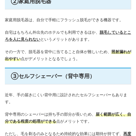
②家庭用脱毛器
家庭用脱毛器は、自分で手軽にフラッシュ脱毛ができる機器です。
自宅はもちろん外出先のホテルでも利用できるほか、
脱毛しているとこ
ろを人に見られない
というメリットがあります。
その一方で、脱毛器を背中に当てること自体が難しいため、
照射漏れが
出やすい
点がデメリットとなるでしょう。
③セルフシェーバー（背中専用）
近年、手の届きにくい背中用に設計されたセルフシェーバーもありま
す。
背中専用のシェーバーは持ち手の部分が長いため、
届く範囲が広く、自
分である程度の処理ができる
点がメリットです。
ただし、毛を剃るのみとなるため持続的な効果には期待が持てず、
再度