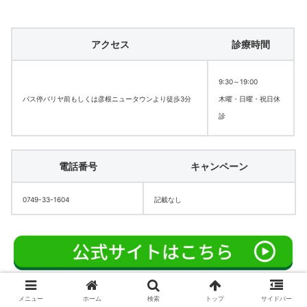
アクセス
診療時間
9:30～19:00
バス停パリヤ前もしくは彦根ニュータウンより徒歩3分
木曜・日曜・祝日休
診
電話番号
キャンペーン
0749-33-1604
記載なし
メニュー
ホーム
検索
トップ
サイドバー
3.彦根周辺のメンズ脱毛サロン3選