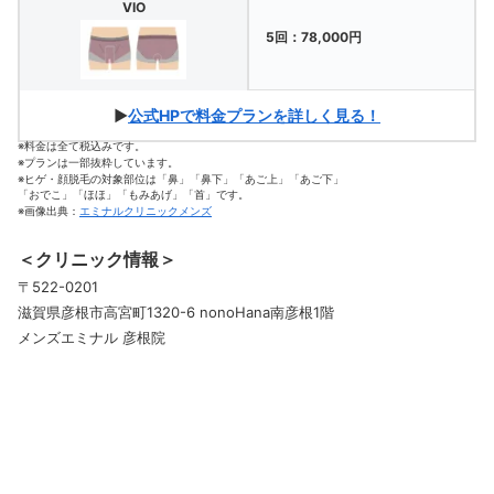
VIO
5回：78,000円
▶
公式HPで料金プランを詳しく見る！
※料金は全て税込みです。
※プランは一部抜粋しています。
※ヒゲ・顔脱毛の対象部位は「鼻」「鼻下」「あご上」「あご下」
「おでこ」
「ほほ」「もみあげ」「首」です。
※画像出典：
エミナルクリニックメンズ
＜クリニック情報＞
〒522-0201
滋賀県彦根市高宮町1320-6 nonoHana南彦根1階
メンズエミナル 彦根院