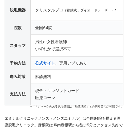
脱毛機器
クリスタルプロ
（蓄熱式：ダイオードレーザー）*
院数
全国64院
男性or女性看護師
スタッフ
いずれかで選択不可
予約方法
公式サイト
、専用アプリあり
痛み対策
麻酔無料
現金・クレジットカード
支払方法
医療ローン
※「＊」マークのある脱毛機器は「熱破壊式」との切り替えが可能です。
エミナルクリニックメンズ（メンズエミナル）は全国64院を構える医
療脱毛クリニック。彦根院はJR南彦根駅から徒歩5分とアクセス良好で