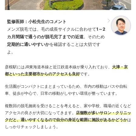
監修医師：小松先生のコメント
メンズ脱毛では、毛の成長サイクルに合わせて
1～2
カ月間隔で通うのが脱毛完了までの近道
。そのため
定期的に通いやすいか
を確認することは大切です
よ。
彦根駅にはJR東海道本線と近江鉄道本線が乗り入れており、
大津・京
都といった主要都市からのアクセスも良好
です。
生活圏がコンパクトにまとまっているため、市内の移動はバスや自転
車、徒歩が中心で、日常の移動がしやすい環境が整っています。
複数回の脱毛施術を受けることを考えると、家や学校、職場の近くなど
アクセスの良さが大切になってきます。
店舗数が多いサロン・クリニッ
クだと、通いやすくなるので自分の身近な範囲に施設があるかどうか
は
しっかりチェックしましょう。