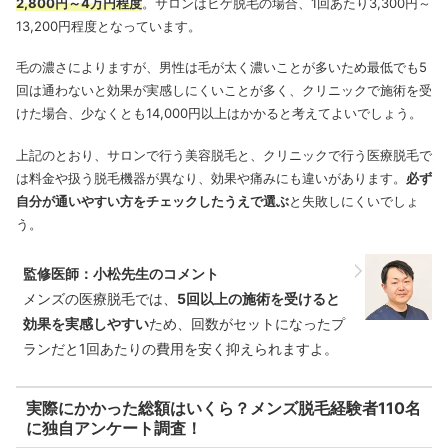
2,800円～4万円程度
。サロンはヒゲ脱毛の場合、1回あたり3,300円～
13,200円程度となっています。
毛の濃さによりますが、男性は毛が太く濃いことが多いため最低でも5
回は通わないと効果が実感しにくいことが多く、クリニックで施術を受
けた場合、少なくとも14,000円以上はかかると考えてよいでしょう。
上記のとおり、サロンで行う美容脱毛と、クリニックで行う医療脱毛で
は料金や扱う脱毛機器が異なり、効果や痛みにも違いがあります。
必ず
自分が通いやすい方をチェックしたうえで選ぶ
と失敗しにくいでしょ
う。
監修医師：小松先生のコメント
メンズの医療脱毛では、
5回以上の施術を受けると
効果を実感しやすい
ため、回数がセットになったプ
ランだと1回あたりの費用を安く抑えられますよ。
実際にかかった総額はいくら？メンズ脱毛経験者110名
に独自アンケート調査！