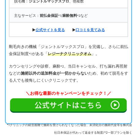
脱毛機：
ジェントルマックスプロ
、他複数
主なサービス：
前払金保証
/
麻酔無料
など
*1
*2
▶
公式サイトを見る
▶
口コミを見てみる
剛毛向きの機械「ジェントルマックスプロ」を完備し、さらに前払
金保証制度
がある「
レジーナクリニックオム
」。
*1
カウンセリングや診察、麻酔
、当日キャンセル、打ち漏れ再照射
*2
などの
施術以外の追加料金が一切かからない
ため、初めて脱毛をす
る人でも後悔しにくいクリニックです。
＼お得な最新のキャンペーンをチェック！／
*1クリニックの経営困難で施術を受けられなくなった場合、未消化分の施術代金等を株式会
社日本保証が代わって返金する制度/*2一部プランを除く