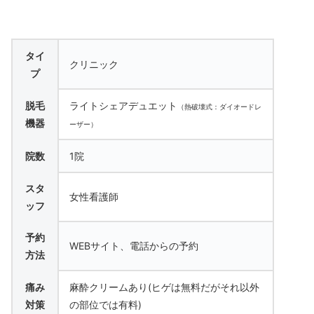
タイ
クリニック
プ
脱毛
ライトシェアデュエット
（熱破壊式：ダイオードレ
機器
ーザー）
院数
1院
スタ
女性看護師
ッフ
予約
WEBサイト、電話からの予約
方法
痛み
麻酔クリームあり(ヒゲは無料だがそれ以外
対策
の部位では有料)