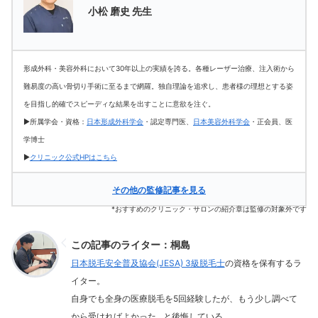
小松 磨史 先生
形成外科・美容外科において30年以上の実績を誇る。各種レーザー治療、注入術から
難易度の高い骨切り手術に至るまで網羅。独自理論を追求し、患者様の理想とする姿
を目指し的確でスピーディな結果を出すことに意欲を注ぐ。
▶所属学会・資格：
日本形成外科学会
・認定専門医、
日本美容外科学会
・正会員、医
学博士
▶
クリニック公式HPはこちら
その他の監修記事を見る
*おすすめのクリニック・サロンの紹介章は監修の対象外です
この記事のライター：桐島
日本脱毛安全普及協会(JESA) 3級脱毛士
の資格を保有するラ
イター。
自身でも全身の医療脱毛を5回経験したが、もう少し調べて
から受ければよかった…と後悔している。