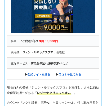
料金：
ヒゲ脱毛3部位
3回：9,900円
脱毛機：
ジェントルマックスプロ
、他複数
主なサービス：
前払金保証
/
麻酔無料
など
*1
*2
▶
公式サイトを見る
▶
口コミを見てみる
剛毛向きの機械「ジェントルマックスプロ」を完備し、さらに前払
金保証制度
がある「
レジーナクリニックオム
」。
*1
カウンセリングや診察、麻酔
、当日キャンセル、打ち漏れ再照射
*2