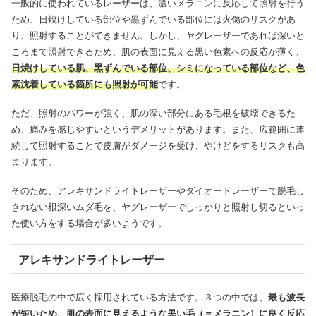
一般的に使われているレーザーは、濃いメラニンに反応して照射を行う
ため、日焼けしている部位や黒ずんでいる部位には火傷のリスクがあ
り、照射することができません。しかし、ヤグレーザーであれば深いと
ころまで照射できるため、肌の表面に見える黒い色素への反応が薄く、
日焼けしている肌、黒ずんでいる部位、シミになっている部位など、色
素沈着している箇所にも照射が可能
です。
ただ、照射のパワーが強く、肌の深い部分にある毛根を破壊できるた
め、痛みを感じやすいというデメリットがあります。また、広範囲に連
続して照射することで皮膚がダメージを受け、やけどをするリスクも高
まります。
そのため、アレキサンドライトレーザーやダイオードレーザーで脱毛し
きれない根深いムダ毛を、ヤグレーザーでしっかりと照射し切るといっ
た使い方をする場合が多いようです。
アレキサンドライトレーザー
医療脱毛の中で広く採用されている方法です。３つの中では、
最も波長
が短いため、肌の表面に見えるような黒い毛（＝メラニン）に良く反応