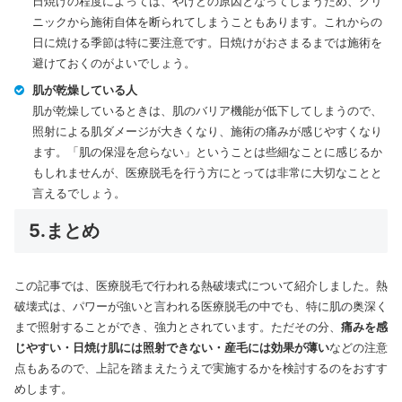
日焼けの程度によっては、やけどの原因となってしまうため、クリ
ニックから施術自体を断られてしまうこともあります。これからの
日に焼ける季節は特に要注意です。日焼けがおさまるまでは施術を
避けておくのがよいでしょう。
肌が乾燥している人
肌が乾燥しているときは、肌のバリア機能が低下してしまうので、
照射による肌ダメージが大きくなり、施術の痛みが感じやすくなり
ます。「肌の保湿を怠らない」ということは些細なことに感じるか
もしれませんが、医療脱毛を行う方にとっては非常に大切なことと
言えるでしょう。
5.まとめ
この記事では、医療脱毛で行われる熱破壊式について紹介しました。熱
破壊式は、パワーが強いと言われる医療脱毛の中でも、特に肌の奥深く
まで照射することができ、強力とされています。ただその分、
痛みを感
じやすい・日焼け肌には照射できない・産毛には効果が薄い
などの注意
点もあるので、上記を踏まえたうえで実施するかを検討するのをおすす
めします。