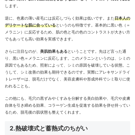
します。
逆に、色素の薄い産毛には反応しづらく効果は低いです。また
日本人の
デリケートな肌に合っている
というのも特徴です。基本的に黒い色（＝
メラニン）に反応するため、肌の色と毛の色のコントラストが大きい方
でもあっても高い効果を実感できます。
さらに注目なのが、
美肌効果もある
ということです。先ほど言った通
り、黒い色＝メラニンに反応します。このメラニンというのは、シミの
原因でもあるため、照射によって、シミの原因を破壊している状態。こ
うして、シミ改善の効果も期待できるのです。実際にアレキサンドライ
トレーザーは、脱毛だけでなく、美容皮膚科や形成外科でシミ取りに使
われることも。
この他にも、毛穴の黒ずみやくすみを分解する美白効果や、毛穴や皮膚
自体を引き締める効果、コラーゲン生成を促進する効果を併せ持ってい
るため、脱毛後の肌状態も整えてくれます。
2.熱破壊式と蓄熱式のちがい