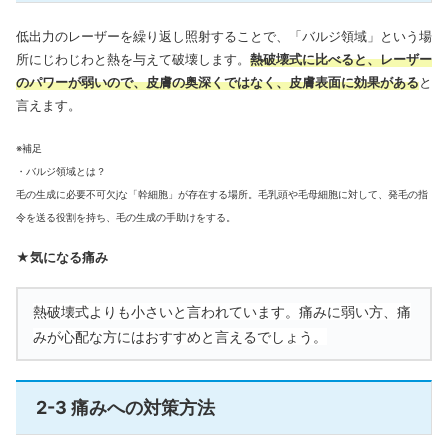
低出力のレーザーを繰り返し照射することで、「バルジ領域」という場
所にじわじわと熱を与えて破壊します。
熱破壊式に比べると、レーザー
のパワーが弱いので、皮膚の奥深くではなく、皮膚表面に効果がある
と
言えます。
※補足
・バルジ領域とは？
毛の生成に必要不可欠jな「幹細胞」が存在する場所。毛乳頭や毛母細胞に対して、発毛の指
令を送る役割を持ち、毛の生成の手助けをする。
★気になる痛み
熱破壊式よりも小さいと言われています。痛みに弱い方、痛
みが心配な方にはおすすめと言えるでしょう。
2-3 痛みへの対策方法