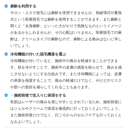
麻酔を利用する
サロン・エステ脱毛には麻酔を使用できませんが、熱破壊式や蓄熱
式という医療脱毛では麻酔を使用することができます。また麻酔と
聞くと「全身麻酔」といった大がかりで危険なものというイメージ
があるかもしれませんが、その心配はいりません。医療脱毛での麻
酔は、クリームタイプの麻酔なので、麻酔による痛みはないに等し
いでしょう。
冷却機能の付いた脱毛機器を選ぶ
冷却機能が付いていると、施術中の痛みを軽減することができま
す。肌を冷やすことで、施術中の皮膚の感覚を鈍らせて、痛みを感
じさせないようにする仕組みです。また冷却機能によっては、皮膚
の表面を保護することで、痛みの軽減だけでなく、やけどのリスク
や肌への負担を減らしてくれることもあります。
・施術前後で念入りに保湿をする
乾肌はレーザーの痛みを感じやすいとされているため、施術前後に
はジェルやクリームで保湿を徹底的に行っておくとよいでしょう。
また施術前後だけでなく、日ごろからのセルフケアも行っておくと
なおよいでしょう。