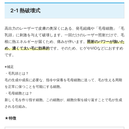
2-1 熱破壊式
高出力のレーザーで皮膚の奥深くにある、発毛組織や「毛母細胞」「毛
乳頭」に刺激を与えて破壊します。一回だけのレーザー照射だけで、毛
根に熱エネルギーが届くため、痛みが伴います。
照射のパワーが強いた
め、濃くて太い毛に効果的
です。そのため、ヒゲやVIOなどにおすすめ
です。
※補足
・毛乳頭とは？
毛の生成や成長に必要な、指令や栄養を毛母細胞に送って、毛が生える周期
を正常に保つことを可能にする細胞。
・毛母細胞とは？
新しく毛を作り指す細胞。この細胞が、細胞分裂を繰り返すことで毛が生成
される仕組み。
★特徴