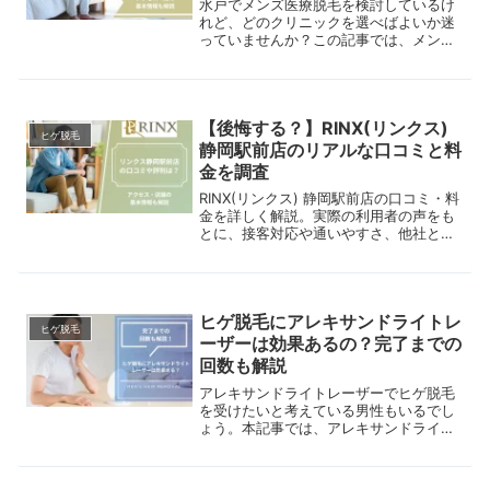
水戸でメンズ医療脱毛を検討しているけ
れど、どのクリニックを選べばよいか迷
っていませんか？この記事では、メンズ
エミナル（エミナルクリニックメンズ）
水戸院の基本情報や実際の口コミ、3つ
の特徴をわかりやすくまとめました。自
分に合ったクリニックかどうか判断する
【後悔する？】RINX(リンクス)
参考にしてください。
ヒゲ脱毛
静岡駅前店のリアルな口コミと料
金を調査
RINX(リンクス) 静岡駅前店の口コミ・料
金を詳しく解説。実際の利用者の声をも
とに、接客対応や通いやすさ、他社との
違いも紹介します。脱毛初心者で「料金
が不安」「通いやすい店舗を探したい」
という男性はぜひ参考にしてください。
ヒゲ脱毛にアレキサンドライトレ
ヒゲ脱毛
ーザーは効果あるの？完了までの
回数も解説
アレキサンドライトレーザーでヒゲ脱毛
を受けたいと考えている男性もいるでし
ょう。本記事では、アレキサンドライト
レーザーでのヒゲ脱毛に関して徹底解説
します。