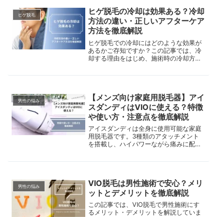
ヒゲ脱毛の冷却は効果ある？冷却
ヒゲ脱毛
方法の違い・正しいアフターケア
方法を徹底解説
ヒゲ脱毛での冷却にはどのような効果が
あるかご存知ですか？この記事では、冷
却する理由をはじめ、施術時の冷却方法
の違い、正しいアフターケアを解説。痛
み軽減や肌トラブル防止のポイントもあ
わせて紹介します。
【メンズ向け家庭用脱毛器】アイ
男性の悩み
スダンディはVIOに使える？特徴
や使い方・注意点を徹底解説
アイスダンディは全身に使用可能な家庭
用脱毛器です。3種類のアタッチメント
を搭載し、ハイパワーながら痛みに配慮
した設計。特徴や使い方、注意点をわか
りやすく解説します。
VIO脱毛は男性施術で安心？メリ
男性の悩み
ットとデメリットを徹底解説
この記事では、VIO脱毛で男性施術にす
るメリット・デメリットを解説していま