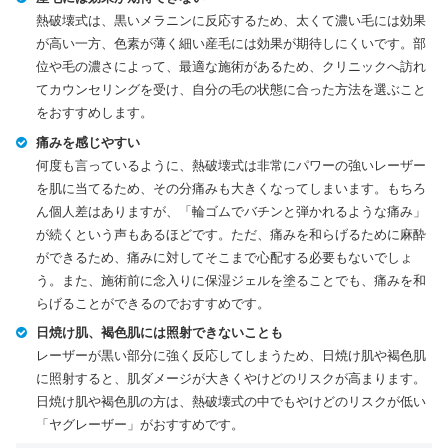
熱破壊式は、黒いメラニンに反応するため、太くて濃い毛には効果
が高い一方、色素が薄く細い産毛には効果が期待しにくいです。部
位や毛の濃さによって、最適な施術があるため、クリニックへ訪れ
てカウンセリングを受け、自分の毛の状態に合った方法を選ぶこと
をおすすめします。
痛みを感じやすい
何度も言っているように、熱破壊式は非常にパワーの強いレーザー
を肌に当てるため、その分痛みも大きくなってしまいます。もちろ
ん個人差はありますが、「輪ゴムでバチンと弾かれるような痛み」
が続くという声もあるほどです。ただ、痛みを和らげるために麻酔
ができるため、痛みに対してそこまで心配する必要もないでしょ
う。また、施術前に念入りに保湿ジェルを塗ることでも、痛みを和
らげることができるのでおすすめです。
日焼け肌、褐色肌には照射できないことも
レーザーが黒い部分に強く反応してしまうため、日焼け肌や褐色肌
に照射すると、肌ダメージが大きくやけどのリスクが高まります。
日焼け肌や褐色肌の方は、熱破壊式の中でもやけどのリスクが低い
「ヤグレーザー」がおすすめです。