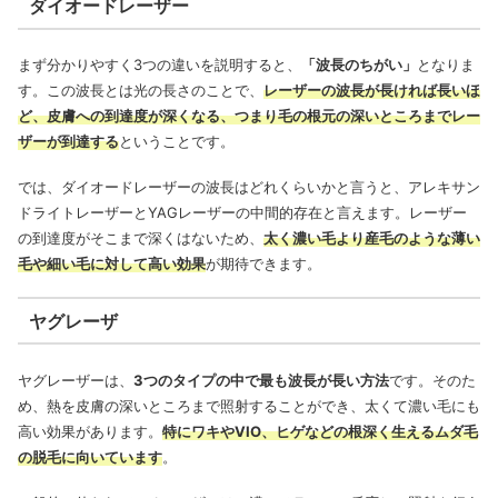
ダイオードレーザー
まず分かりやすく3つの違いを説明すると、
「波長のちがい」
となりま
す。この波長とは光の長さのことで、
レーザーの波長が長ければ長いほ
ど、皮膚への到達度が深くなる、つまり毛の根元の深いところまでレー
ザーが到達する
ということです。
では、ダイオードレーザーの波長はどれくらいかと言うと、アレキサン
ドライトレーザーとYAGレーザーの中間的存在と言えます。レーザー
の到達度がそこまで深くはないため、
太く濃い毛より産毛のような薄い
毛や細い毛に対して高い効果
が期待できます。
ヤグレーザ
ヤグレーザーは、
3つのタイプの中で最も波長が長い方法
です。そのた
め、熱を皮膚の深いところまで照射することができ、太くて濃い毛にも
高い効果があります。
特にワキやVIO、ヒゲなどの根深く生えるムダ毛
の脱毛に向いています
。