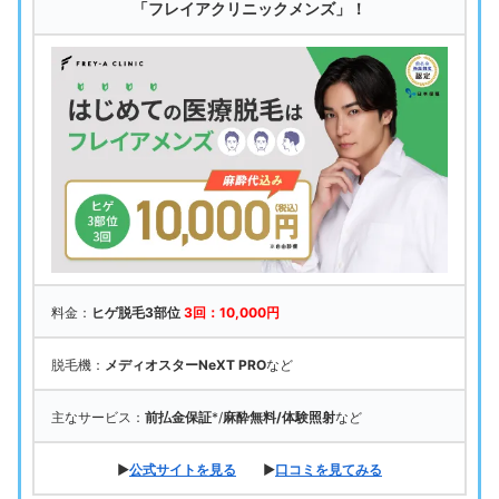
「フレイアクリニックメンズ」！
料金：
ヒゲ脱毛3部位
3回：10,000円
脱毛機：
メディオスターNeXT PRO
など
主なサービス：
前払金保証
*/
麻酔無料/体験照射
など
▶
公式サイトを見る
▶
口コミを見てみる