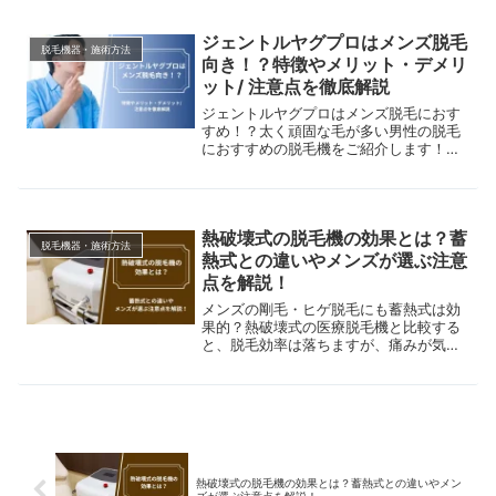
ジェントルヤグプロはメンズ脱毛
脱毛機器・施術方法
向き！？特徴やメリット・デメリ
ット/ 注意点を徹底解説
ジェントルヤグプロはメンズ脱毛におす
すめ！？太く頑固な毛が多い男性の脱毛
におすすめの脱毛機をご紹介します！ジ
ェントルヤグプロと他の脱毛機の違い
や、導入クリニックなども徹底解説！後
悔のないメンズ脱毛に役立つ情報をお届
けします。
熱破壊式の脱毛機の効果とは？蓄
脱毛機器・施術方法
熱式との違いやメンズが選ぶ注意
点を解説！
メンズの剛毛・ヒゲ脱毛にも蓄熱式は効
果的？熱破壊式の医療脱毛機と比較する
と、脱毛効率は落ちますが、痛みが気に
なる人には最適。この記事では向いてい
る毛質・肌質・痛みの強さなどを解説し
ます。
熱破壊式の脱毛機の効果とは？蓄熱式との違いやメン