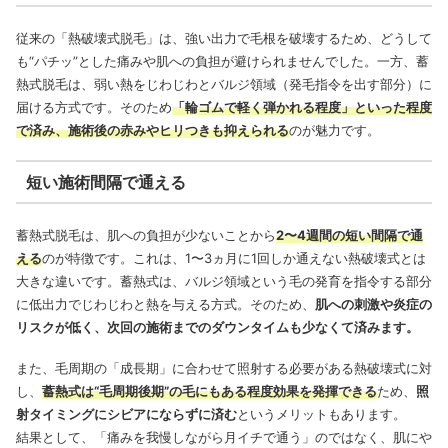
従来の「熱破壊式脱毛」は、強い出力で毛根を破壊するため、どうして
も“パチッ”とした痛みや肌への負担が避けられませんでした。一方、蓄
熱式脱毛は、弱い熱をじわじわとバルジ領域（発毛指令を出す部分）に
届ける方式です。そのため
「輪ゴムで軽く弾かれる程度」といった程度
で済み、施術後の赤みやヒリつきも抑えられる
のが魅力です。
短い施術間隔で通える
蓄熱式脱毛は、肌への負担が少ないことから
2〜4週間の短い間隔で通
える
のが特徴です。これは、1〜3ヵ月に1回しか通えない熱破壊式とは
大きな違いです。蓄熱式は、バルジ領域という毛の発育を指令する部分
に低出力でじわじわと熱を与える方式。そのため、
肌への刺激や炎症の
リスクが低く、次回の施術までのダウンタイムも少なくて済みます。
また、毛周期の「成長期」に合わせて照射する必要がある熱破壊式に対
し、
蓄熱式は“毛周期後期”の毛にもある程度効果を発揮できる
ため、
照
射タイミングにシビアにならずに済む
というメリットもあります。
結果として、「痛みを我慢しながら月イチで通う」のではなく、肌にや