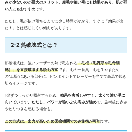
みが少ないのが最大のメリット。産毛や細い毛にも効果があり、肌が弱
い人にもおすすめ
です。
ただし、毛が抜け落ちるまでに少し時間がかかり、すぐに「効果が出
た！」とは感じにくい傾向があります。
2-2 熱破壊式とは？
熱破壊式は、強いレーザーの熱で毛を作る
「毛根（毛乳頭や毛母細
胞）」を直接破壊する脱毛方式
です。毛の一番奥、毛を生やすため
の“工場”にあたる部分に、ピンポイントでレーザーを当てて高温で焼き
切るイメージです。
1発ずつしっかり照射するため、
効果を実感しやすく、太くて濃い毛に
向いています。ただし、パワーが強いぶん痛みが強め
で、施術後に赤み
やヒリつきを感じる場合も。
この方式は、出力が高いため医療機関でのみ施術が可能
です。