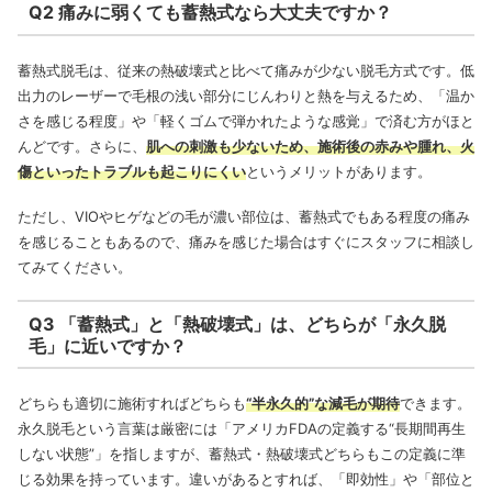
Q2 痛みに弱くても蓄熱式なら大丈夫ですか？
蓄熱式脱毛は、従来の熱破壊式と比べて痛みが少ない脱毛方式です。低
出力のレーザーで毛根の浅い部分にじんわりと熱を与えるため、「温か
さを感じる程度」や「軽くゴムで弾かれたような感覚」で済む方がほと
んどです。さらに、
肌への刺激も少ないため、施術後の赤みや腫れ、火
傷といったトラブルも起こりにくい
というメリットがあります。
ただし、VIOやヒゲなどの毛が濃い部位は、蓄熱式でもある程度の痛み
を感じることもあるので、痛みを感じた場合はすぐにスタッフに相談し
てみてください。
Q3 「蓄熱式」と「熱破壊式」は、どちらが「永久脱
毛」に近いですか？
どちらも適切に施術すればどちらも
“半永久的”な減毛が期待
できます。
永久脱毛という言葉は厳密には「アメリカFDAの定義する“長期間再生
しない状態”」を指しますが、蓄熱式・熱破壊式どちらもこの定義に準
じる効果を持っています。違いがあるとすれば、「即効性」や「部位と