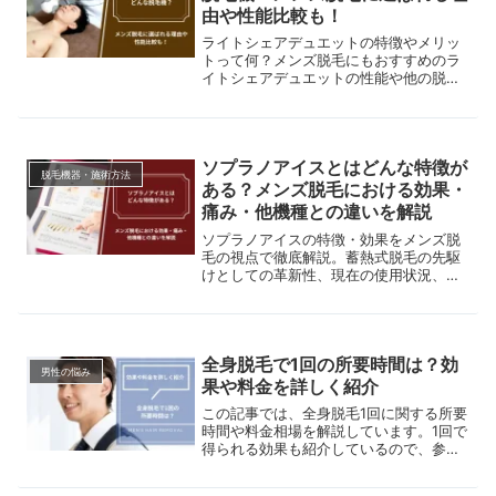
由や性能比較も！
ライトシェアデュエットの特徴やメリッ
トって何？メンズ脱毛にもおすすめのラ
イトシェアデュエットの性能や他の脱毛
機との比較、メリット・デメリットなど
を徹底解説！どの脱毛機にするか迷って
いる人はチェックしてみてください。
ソプラノアイスとはどんな特徴が
脱毛機器・施術方法
ある？メンズ脱毛における効果・
痛み・他機種との違いを解説
ソプラノアイスの特徴・効果をメンズ脱
毛の視点で徹底解説。蓄熱式脱毛の先駆
けとしての革新性、現在の使用状況、最
新機種との比較まで完全網羅
全身脱毛で1回の所要時間は？効
男性の悩み
果や料金を詳しく紹介
この記事では、全身脱毛1回に関する所要
時間や料金相場を解説しています。1回で
得られる効果も紹介しているので、参考
にしてみてください。