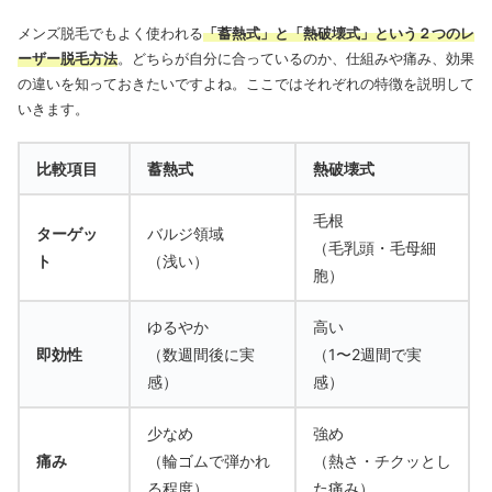
メンズ脱毛でもよく使われる
「蓄熱式」と「熱破壊式」という２つのレ
ーザー脱毛方法
。どちらが自分に合っているのか、仕組みや痛み、効果
の違いを知っておきたいですよね。ここではそれぞれの特徴を説明して
いきます。
比較項目
蓄熱式
熱破壊式
毛根
ターゲッ
バルジ領域
（毛乳頭・毛母細
ト
（浅い）
胞）
ゆるやか
高い
即効性
（数週間後に実
（1〜2週間で実
感）
感）
少なめ
強め
痛み
（輪ゴムで弾かれ
（熱さ・チクッとし
る程度）
た痛み）