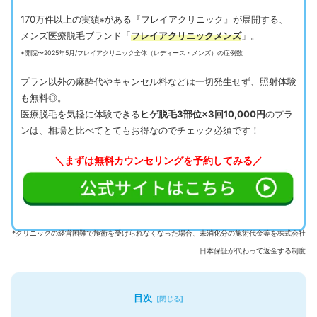
170万件以上の実績
がある『フレイアクリニック』が展開する、
※
メンズ医療脱毛ブランド「
フレイアクリニックメンズ
」。
※開院〜2025年5月/フレイアクリニック全体（レディース・メンズ）の症例数
プラン以外の麻酔代やキャンセル料などは一切発生せず、照射体験
も無料◎。
医療脱毛を気軽に体験できる
ヒゲ脱毛3部位×3回10,000円
のプラ
ンは、相場と比べてとてもお得なのでチェック必須です！
＼まずは無料カウンセリングを予約してみる／
*クリニックの経営困難で施術を受けられなくなった場合、未消化分の施術代金等を株式会社
日本保証が代わって返金する制度
目次