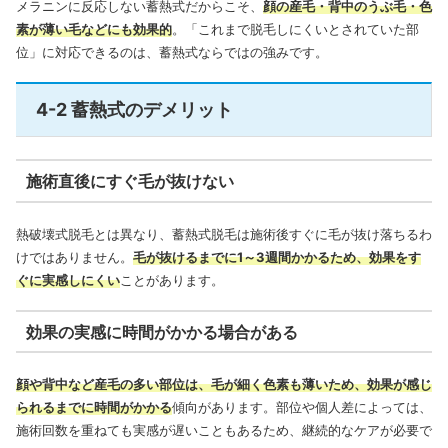
メラニンに反応しない蓄熱式だからこそ、
顔の産毛・背中のうぶ毛・色
素が薄い毛などにも効果的
。「これまで脱毛しにくいとされていた部
位」に対応できるのは、蓄熱式ならではの強みです。
4-2 蓄熱式のデメリット
施術直後にすぐ毛が抜けない
熱破壊式脱毛とは異なり、蓄熱式脱毛は施術後すぐに毛が抜け落ちるわ
けではありません。
毛が抜けるまでに1～3週間かかるため、効果をす
ぐに実感しにくい
ことがあります。
効果の実感に時間がかかる場合がある
顔や背中など産毛の多い部位は、毛が細く色素も薄いため、効果が感じ
られるまでに時間がかかる
傾向があります。部位や個人差によっては、
施術回数を重ねても実感が遅いこともあるため、継続的なケアが必要で