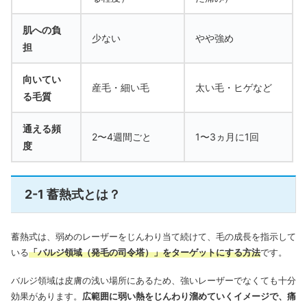
肌への負
少ない
やや強め
担
向いてい
産毛・細い毛
太い毛・ヒゲなど
る毛質
通える頻
2〜4週間ごと
1〜3ヵ月に1回
度
2-1 蓄熱式とは？
蓄熱式は、弱めのレーザーをじんわり当て続けて、毛の成長を指示して
いる
「バルジ領域（発毛の司令塔）」をターゲットにする方法
です。
バルジ領域は皮膚の浅い場所にあるため、強いレーザーでなくても十分
効果があります。
広範囲に弱い熱をじんわり溜めていくイメージで、痛