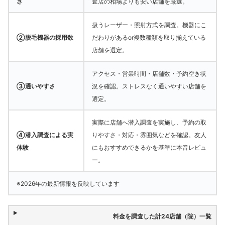
さ
査店の相場よりも安い店舗を厳選。
扱うレーザー・照射方式を調査。機器にこ
②脱毛機器の採用数
だわりがあるor複数種類を取り揃えている
店舗を選定。
アクセス・営業時間・店舗数・予約空き状
③通いやすさ
況を確認。ストレスなく通いやすい店舗を
選定。
実際に店舗へ潜入調査を実施し、予約の取
④潜入調査による実
りやすさ・対応・雰囲気などを確認。友人
体験
にもおすすめできるかを基準に本音レビュ
ー。
※2026年の最新情報を反映しています
料金を調査した計24店舗（院）一覧