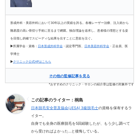
形成外科・美容外科において30年以上の実績を誇る。各種レーザー治療、注入術から
難易度の高い骨切り手術に至るまで網羅。独自理論を追求し、患者様の理想とする姿
を目指し的確でスピーディな結果を出すことに意欲を注ぐ。
▶所属学会・資格：
日本形成外科学会
・認定専門医、
日本美容外科学会
・正会員、医
学博士
▶
クリニック公式HPはこちら
その他の監修記事を見る
*おすすめのクリニック・サロンの紹介章は監修の対象外です
この記事のライター：桐島
日本脱毛安全普及協会(JESA) 3級脱毛士
の資格を保有するラ
イター。
自身でも全身の医療脱毛を5回経験したが、もう少し調べて
から受ければよかった…と後悔している。