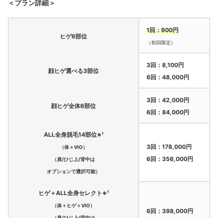
＜プラン詳細＞
1回：900円
ヒゲ6部位
（初回限定）
3回：8,100円
顔ヒゲ選べる3部位
6回：48,000円
3回：42,000円
顔ヒゲ全体6部位
6回：84,000円
ALL全身脱毛14部位※¹
3回：178,000円
（体＋VIO）
6回：356,000円
（肩/ひじ上/背中は
オプションで選択可能）
ヒゲ＋ALL全身セレクト※¹
（体＋ヒゲ＋VIO）
6回：398,000円
（肩/ひじ上/背中は