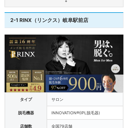
＋
2-1 RINX（リンクス）岐阜駅前店
タイプ
サロン
脱毛機器
INNOVATION®(IPL脱毛器)
店舗数
全国79店舗