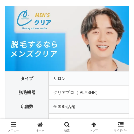
タイプ
サロン
脱毛機器
クリアプロ（IPL×SHR）
店舗数
全国85店舗
女性スタッフ
スタッフ
（VIOは必ず男性スタッフ）
メニュー
ホーム
検索
トップ
サイドバー