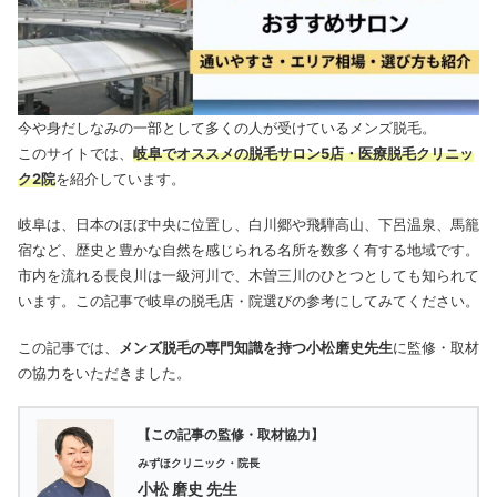
今や身だしなみの一部として多くの人が受けているメンズ脱毛。
このサイトでは、
岐阜でオススメの脱毛サロン5店・医療脱毛クリニッ
ク2院
を紹介しています。
岐阜は、日本のほぼ中央に位置し、白川郷や飛騨高山、下呂温泉、馬籠
宿など、歴史と豊かな自然を感じられる名所を数多く有する地域です。
市内を流れる長良川は一級河川で、木曽三川のひとつとしても知られて
います。この記事で岐阜の脱毛店・院選びの参考にしてみてください。
この記事では、
メンズ脱毛の専門知識を持つ小松磨史先生
に監修・取材
の協力をいただきました。
【この記事の監修・取材協力】
みずほクリニック・院長
小松 磨史 先生