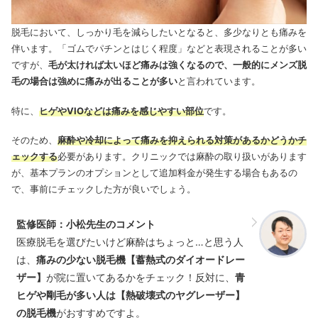
脱毛において、しっかり毛を減らしたいとなると、多少なりとも痛みを
伴います。「ゴムでパチンとはじく程度」などと表現されることが多い
ですが、
毛が太ければ太いほど痛みは強くなるので、一般的にメンズ脱
毛の場合は強めに痛みが出ることが多い
と言われています。
特に、
ヒゲやVIOなどは痛みを感じやすい部位
です。
そのため、
麻酔や冷却によって痛みを抑えられる対策があるかどうかチ
ェックする
必要があります。クリニックでは麻酔の取り扱いがあります
が、基本プランのオプションとして追加料金が発生する場合もあるの
で、事前にチェックした方が良いでしょう。
監修医師：小松先生のコメント
医療脱毛を選びたいけど麻酔はちょっと…と思う人
は、
痛みの少ない脱毛機【蓄熱式のダイオードレー
ザー】
が院に置いてあるかをチェック！反対に、
青
ヒゲや剛毛が多い人は【熱破壊式のヤグレーザー】
の脱毛機
がおすすめですよ。