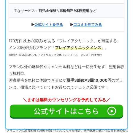
主なサービス：
前払金保証
*/
麻酔無料/体験照射
など
▶
公式サイトを見る
▶
口コミを見てみる
170万件以上の実績
がある『フレイアクリニック』が展開する、
※
メンズ医療脱毛ブランド「
フレイアクリニックメンズ
」。
※開院〜2025年5月/フレイアクリニック全体（レディース・メンズ）の症例数
プラン以外の麻酔代やキャンセル料などは一切発生せず、照射体験
も無料◎。
医療脱毛を気軽に体験できる
ヒゲ脱毛3部位×3回10,000円
のプラ
ンは、相場と比べてとてもお得なのでチェック必須です！
＼まずは無料カウンセリングを予約してみる／
*クリニックの経営困難で施術を受けられなくなった場合、未消化分の施術代金等を株式会社