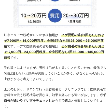
岐阜エリアの脱毛サロンの価格相場は、
ヒゲ脱毛の場合1回あたりおよ
そ7,900円～14,000円程度。全身脱毛なら1回26,000～95,000円前
後
です。一方で医療脱毛の価格相場は、
ヒゲ脱毛の場合1回あたりおよ
そ17,900円～24,000円程度。全身脱毛なら1回76,000～145,000円
前後
です。
毛の濃さによりますが、男性は毛が太く濃いことが多いため、最低でも
5回は通わないと効果が実感しにくいことが多く、少なくとも4万円以
上はかかると考えてよいでしょう。
上記のとおり、サロンで行う美容脱毛と、クリニックで行う医療脱毛で
は料金や扱う脱毛機器が異なり、効果や痛みにも違いがあります。
必ず
自分が通いやすい方をチェックしたうえで選ぶ
と失敗しにくいでしょ
う。