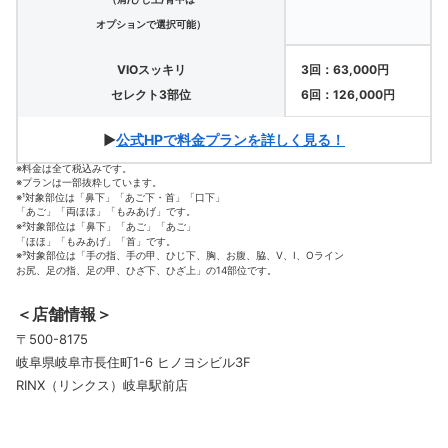
オプションで選択可能）
VIOスッキリ
3回：63,000円
セレクト3部位
6回：126,000円
▶
公式HPで料金プランを詳しく見る！
※料金は全て税込みです。
※プランは一部抜粋しています。
※¹対象部位は「鼻下」「あご下・首」「口下」
「あご」「両ほほ」「もみあげ」です。
※²対象部位は「鼻下」「あご」「あご」
「ほほ」「もみあげ」「首」です。
※³対象部位は「手の指、手の甲、ひじ下、胸、お腹、脇、V、I、Oライン
お尻、足の指、足の甲、ひざ下、ひざ上」の14部位です。
＜店舗情報＞
〒500-8175
岐阜県岐阜市長住町1-6 ヒノヨシビル3F
RINX（リンクス）岐阜駅前店