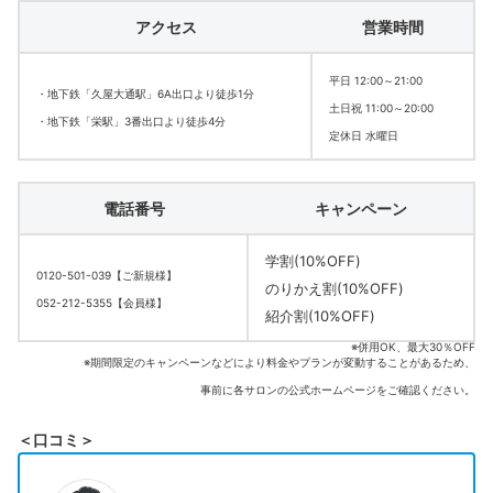
アクセス
営業時間
平日 12:00～21:00
・地下鉄「久屋大通駅」6A出口より徒歩1分
土日祝 11:00～20:00
・地下鉄「栄駅」3番出口より徒歩4分
定休日 水曜日
電話番号
キャンペーン
学割(10%OFF)
0120-501-039【ご新規様】
のりかえ割(10%OFF)
052-212-5355【会員様】
紹介割(10%OFF)
※併用OK、最大30％OFF
※期間限定のキャンペーンなどにより料金やプランが変動することがあるため、
事前に各サロンの公式ホームページをご確認ください。
＜口コミ＞