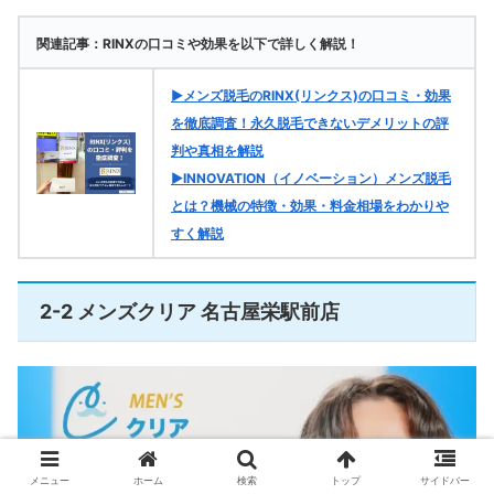
関連記事：RINXの口コミや効果を以下で詳しく解説！
▶メンズ脱毛のRINX(リンクス)の口コミ・効果
を徹底調査！永久脱毛できないデメリットの評
判や真相を解説
▶INNOVATION（イノベーション）メンズ脱毛
とは？機械の特徴・効果・料金相場をわかりや
すく解説
2-2 メンズクリア 名古屋栄駅前店
メニュー
ホーム
検索
トップ
サイドバー