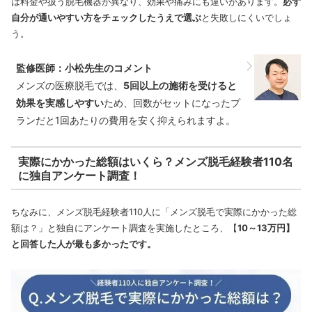
は料金や扱う脱毛機器が異なり、効果や痛みにも違いがあります。
必ず
自分が通いやすい方をチェックしたうえで選ぶ
と失敗しにくいでしょ
う。
監修医師：小松先生のコメント
メンズの医療脱毛では、
5回以上の施術を受けると
効果を実感しやすい
ため、回数がセットになったプ
ランだと1回あたりの費用を安く抑えられますよ。
実際にかかった総額はいくら？メンズ脱毛経験者110名
に独自アンケート調査！
ちなみに、メンズ脱毛経験者110人に「メンズ脱毛で実際にかかった総
額は？」と独自にアンケート調査を実施したところ、【
10～13万円】
と回答した人が最も多かったです。