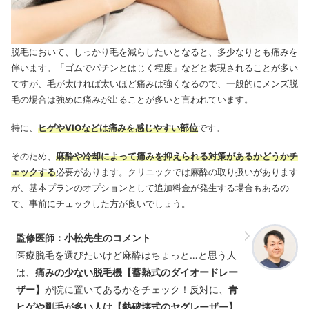
脱毛において、しっかり毛を減らしたいとなると、多少なりとも痛みを
伴います。「ゴムでパチンとはじく程度」などと表現されることが多い
ですが、毛が太ければ太いほど痛みは強くなるので、一般的にメンズ脱
毛の場合は強めに痛みが出ることが多いと言われています。
特に、
ヒゲやVIOなどは痛みを感じやすい部位
です。
そのため、
麻酔や冷却によって痛みを抑えられる対策があるかどうかチ
ェックする
必要があります。クリニックでは麻酔の取り扱いがあります
が、基本プランのオプションとして追加料金が発生する場合もあるの
で、事前にチェックした方が良いでしょう。
監修医師：小松先生のコメント
医療脱毛を選びたいけど麻酔はちょっと…と思う人
は、
痛みの少ない脱毛機【蓄熱式のダイオードレー
ザー】
が院に置いてあるかをチェック！反対に、
青
ヒゲや剛毛が多い人は【熱破壊式のヤグレーザー】