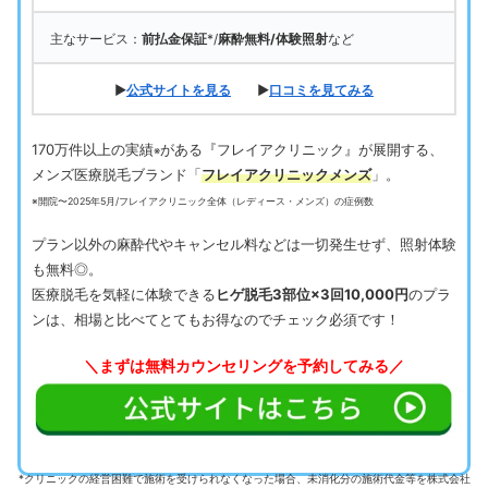
主なサービス：
前払金保証
*/
麻酔無料/体験照射
など
▶
公式サイトを見る
▶
口コミを見てみる
170万件以上の実績
がある『フレイアクリニック』が展開する、
※
メンズ医療脱毛ブランド「
フレイアクリニックメンズ
」。
※開院〜2025年5月/フレイアクリニック全体（レディース・メンズ）の症例数
プラン以外の麻酔代やキャンセル料などは一切発生せず、照射体験
も無料◎。
医療脱毛を気軽に体験できる
ヒゲ脱毛3部位×3回10,000円
のプラ
ンは、相場と比べてとてもお得なのでチェック必須です！
＼まずは無料カウンセリングを予約してみる／
*クリニックの経営困難で施術を受けられなくなった場合、未消化分の施術代金等を株式会社