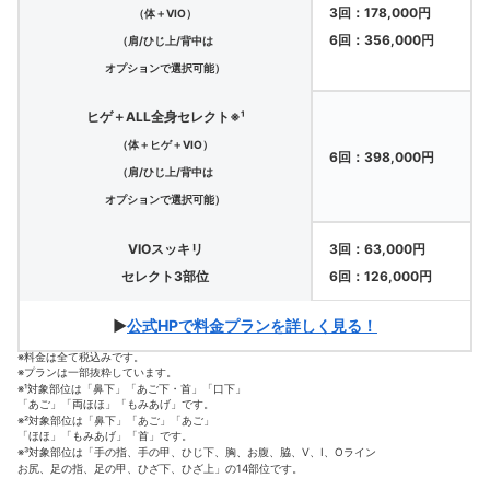
3回：178,000円
（体＋VIO）
6回：356,000円
（肩/ひじ上/背中は
オプションで選択可能）
ヒゲ＋ALL全身セレクト※¹
（体＋ヒゲ＋VIO）
6回：398,000円
（肩/ひじ上/背中は
オプションで選択可能）
VIOスッキリ
3回：63,000円
セレクト3部位
6回：126,000円
▶
公式HPで料金プランを詳しく見る！
※料金は全て税込みです。
※プランは一部抜粋しています。
※¹対象部位は「鼻下」「あご下・首」「口下」
「あご」「両ほほ」「もみあげ」です。
※²対象部位は「鼻下」「あご」「あご」
「ほほ」「もみあげ」「首」です。
※³対象部位は「手の指、手の甲、ひじ下、胸、お腹、脇、V、I、Oライン
お尻、足の指、足の甲、ひざ下、ひざ上」の14部位です。