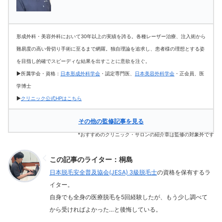
形成外科・美容外科において30年以上の実績を誇る。各種レーザー治療、注入術から
難易度の高い骨切り手術に至るまで網羅。独自理論を追求し、患者様の理想とする姿
を目指し的確でスピーディな結果を出すことに意欲を注ぐ。
▶所属学会・資格：
日本形成外科学会
・認定専門医、
日本美容外科学会
・正会員、医
学博士
▶
クリニック公式HPはこちら
その他の監修記事を見る
*おすすめのクリニック・サロンの紹介章は監修の対象外です
この記事のライター：桐島
日本脱毛安全普及協会(JESA) 3級脱毛士
の資格を保有するラ
イター。
自身でも全身の医療脱毛を5回経験したが、もう少し調べて
から受ければよかった…と後悔している。