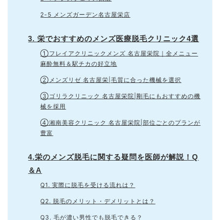
2-5 メンズガーデン名古屋栄店
3. 栄でおすすめのメンズ医療脱毛クリニック4選
①フレイアクリニックメンズ 名古屋栄院｜全メニュー
麻酔無料＆駅チカの好立地
②メンズリゼ 名古屋栄|毛質に合った機械を選択
③ゴリラクリニック 名古屋栄院|剛毛にもおすすめの機
械を採用
④湘南美容クリニック 名古屋栄院|部位ごとのプランが
豊富
4.栄のメンズ脱毛に関する疑問を医師が解説！Q
＆A
Q1. 実際に脱毛を受ける流れは？
Q2. 脱毛のメリット・デメリットとは？
Q3. 毛が濃い男性でも脱毛できる？