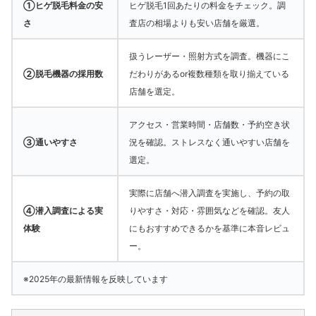
①ヒゲ脱毛料金の安
ヒゲ脱毛1回あたりの料金をチェック。調
さ
査店の相場よりも安い店舗を厳選。
扱うレーザー・照射方式を調査。機器にこ
②脱毛機器の採用数
だわりがあるor複数種類を取り揃えている
店舗を選定。
アクセス・営業時間・店舗数・予約空き状
③通いやすさ
況を確認。ストレスなく通いやすい店舗を
選定。
実際に店舗へ潜入調査を実施し、予約の取
④潜入調査による実
りやすさ・対応・雰囲気などを確認。友人
体験
にもおすすめできるかを基準に本音レビュ
ー。
※2025年の最新情報を反映しています