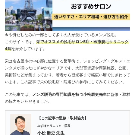
今や身だしなみの一部として多くの人が受けているメンズ脱毛。
このサイトでは、
栄でオススメの脱毛サロン5店・医療脱毛クリニック
4院
を紹介しています。
栄は名古屋市の中心部に位置する繁華街で、ショッピング・グルメ・エ
ンタメが揃ったにぎやかなエリアです。大型百貨店や商業施設、公園、
美術館などが集まっており、若者から観光客まで幅広い層でにぎわって
います。この記事で栄の脱毛店・院選びの参考にしてみてください。
この記事では、
メンズ脱毛の専門知識を持つ小松磨史先生
に監修・取材
の協力をいただきました。
【この記事の監修・取材協力】
みずほクリニック・院長
小松 磨史 先生