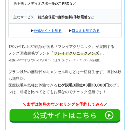
脱毛機：
メディオスターNeXT PRO
など
主なサービス：
前払金保証
*/
麻酔無料/体験照射
など
▶
公式サイトを見る
▶
口コミを見てみる
170万件以上の実績
がある『フレイアクリニック』が展開する、
※
メンズ医療脱毛ブランド「
フレイアクリニックメンズ
」。
※開院〜2025年5月/フレイアクリニック全体（レディース・メンズ）の症例数
プラン以外の麻酔代やキャンセル料などは一切発生せず、照射体験
も無料◎。
医療脱毛を気軽に体験できる
ヒゲ脱毛3部位×3回10,000円
のプラ
ンは、相場と比べてとてもお得なのでチェック必須です！
＼まずは無料カウンセリングを予約してみる／