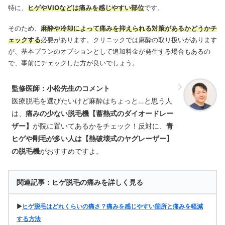
特に、
ヒゲやVIOなどは痛みを感じやすい部位
です。
そのため、
麻酔や冷却によって痛みを抑えられる対策があるかどうかチ
ェックする
必要があります。クリニックでは麻酔の取り扱いがあります
が、基本プランのオプションとして追加料金が発生する場合もあるの
で、事前にチェックした方が良いでしょう。
監修医師：小松先生のコメント
医療脱毛を選びたいけど麻酔はちょっと…と思う人
は、
痛みの少ない脱毛機【蓄熱式のダイオードレー
ザー】
が院に置いてあるかをチェック！反対に、
青
ヒゲや剛毛が多い人は【熱破壊式のヤグレーザー】
の脱毛機
がおすすめですよ。
関連記事：ヒゲ脱毛の痛みを詳しく見る
▶
ヒゲ脱毛はどれくらいの痛さ？痛みを感じやすい箇所と痛みを軽減
する方法