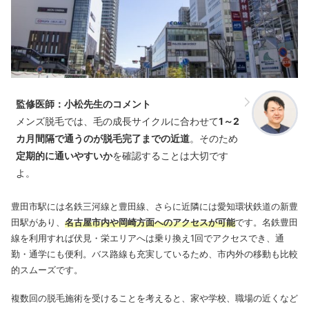
監修医師：小松先生のコメント
メンズ脱毛では、毛の成長サイクルに合わせて
1～2
カ月間隔で通うのが脱毛完了までの近道
。そのため
定期的に通いやすいか
を確認することは大切です
よ。
豊田市駅には名鉄三河線と豊田線、さらに近隣には愛知環状鉄道の新豊
田駅があり、
名古屋市内や岡崎方面へのアクセスが可能
です。名鉄豊田
線を利用すれば伏見・栄エリアへは乗り換え1回でアクセスでき、通
勤・通学にも便利。バス路線も充実しているため、市内外の移動も比較
的スムーズです。
複数回の脱毛施術を受けることを考えると、家や学校、職場の近くなど