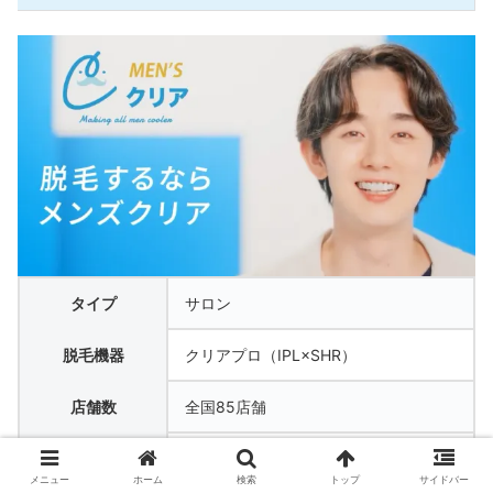
タイプ
サロン
脱毛機器
クリアプロ（IPL×SHR）
店舗数
全国85店舗
女性スタッフ
スタッフ
メニュー
ホーム
検索
トップ
サイドバー
（VIOは必ず男性スタッフ）