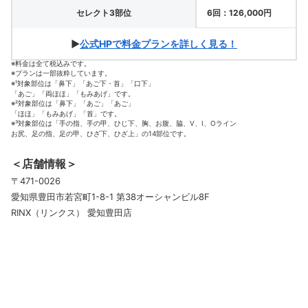
セレクト3部位
6回：126,000円
▶
公式HPで料金プランを詳しく見る！
※料金は全て税込みです。
※プランは一部抜粋しています。
※¹対象部位は「鼻下」「あご下・首」「口下」
「あご」「両ほほ」「もみあげ」です。
※²対象部位は「鼻下」「あご」「あご」
「ほほ」「もみあげ」「首」です。
※³対象部位は「手の指、手の甲、ひじ下、胸、お腹、脇、V、I、Oライン
お尻、足の指、足の甲、ひざ下、ひざ上」の14部位です。
＜店舗情報＞
〒471-0026
愛知県豊田市若宮町1-8-1 第38オーシャンビル8F
RINX（リンクス） 愛知豊田店