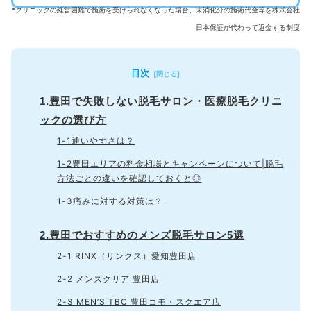
*クリニックの経営困難で施術を受けられなくなった場合、未消化分の施術代金等を株式会社
日本保証が代わって返金する制度
目次
1.豊田で失敗しない脱毛サロン・医療脱毛クリニ
ックの選び方
1-1通いやすさは？
1-2豊田エリアの料金相場とキャンペーンについて|脱毛
方法ごとの違いを確認しておくと◎
1-3痛みに対する対策は？
2.豊田でおすすめのメンズ脱毛サロン5選
2-1 RINX（リンクス）愛知豊田店
2-2 メンズクリア 豊田店
2-3 MEN’S TBC 豊田コモ・スクエア店