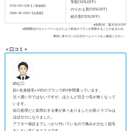
学割(10%OFF)
0120-501-039【ご新規様】
のりかえ割(10%OFF)
0565-39-2020【会員様】
紹介割(10%OFF)
※併用OK、最大30％OFF
※期間限定のキャンペーンなどにより料金やプランが変動することがあるため、
事前に各サロンの公式ホームページをご確認ください。
＜口コミ＞
のじ〇
顔+全身脱毛+VIOのプランで約1年間通っています。
元々濃い方ではないですが、ほとんど目立つ毛が無くなって
います。
自己処理だと肌荒れする事が多々ありましたが肌トラブルは
ほぼゼロになりました。
アフター保証までしっかり付いているので痛みが少なく脱毛
をしたい方にオススメです。