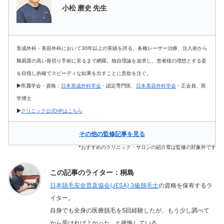
小松 磨史 先生
形成外科・美容外科において30年以上の実績を誇る。各種レーザー治療、注入術から
難易度の高い骨切り手術に至るまで網羅。独自理論を追求し、患者様の理想とする姿
を目指し的確でスピーディな結果を出すことに意欲を注ぐ。
▶所属学会・資格：
日本形成外科学会
・認定専門医、
日本美容外科学会
・正会員、医
学博士
▶
クリニック公式HPはこちら
その他の監修記事を見る
*おすすめのクリニック・サロンの紹介章は監修の対象外です
この記事のライター：桐島
日本脱毛安全普及協会(JESA) 3級脱毛士
の資格を保有するラ
イター。
自身でも全身の医療脱毛を5回経験したが、もう少し調べて
から受ければよかった…と後悔している。