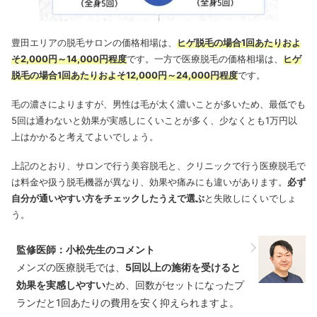
豊田エリアの脱毛サロンの価格相場は、
ヒゲ脱毛の場合1回あたりおよ
そ2,000円～14,000円程度
です。一方で医療脱毛の価格相場は、
ヒゲ
脱毛の場合1回あたりおよそ12,000円～24,000円程度
です。
毛の濃さによりますが、男性は毛が太く濃いことが多いため、最低でも
5回は通わないと効果が実感しにくいことが多く、少なくとも1万円以
上はかかると考えてよいでしょう。
上記のとおり、サロンで行う美容脱毛と、クリニックで行う医療脱毛で
は料金や扱う脱毛機器が異なり、効果や痛みにも違いがあります。
必ず
自分が通いやすい方をチェックしたうえで選ぶ
と失敗しにくいでしょ
う。
監修医師：小松先生のコメント
メンズの医療脱毛では、
5回以上の施術を受けると
効果を実感しやすい
ため、回数がセットになったプ
ランだと1回あたりの費用を安く抑えられますよ。