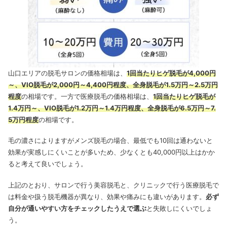
山口エリアの脱毛サロンの価格相場は、
1回当たりヒゲ脱毛が4,000円
～、VIO脱毛が2,000円～4,400円程度、全身脱毛が1.5万円～2.5万円
程度
の相場です。一方で医療脱毛の価格相場は、
1回当たりヒゲ脱毛が
1.4万円～、VIO脱毛が1.2万円～1.4万円程度、全身脱毛が6.5万円～7.
5万円程度
の相場です。
毛の濃さによりますがメンズ脱毛の場合、最低でも10回は通わないと
効果が実感しにくいことが多いため、少なくとも40,000円以上はかか
ると考えて良いでしょう。
上記のとおり、サロンで行う美容脱毛と、クリニックで行う医療脱毛で
は料金や扱う脱毛機器が異なり、効果や痛みにも違いがあります。
必ず
自分が通いやすい方をチェックしたうえで選ぶ
と失敗しにくいでしょ
う。