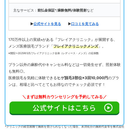
主なサービス：
前払金保証
*/
麻酔無料/体験照射
など
▶
公式サイトを見る
▶
口コミを見てみる
170万件以上の実績
がある『フレイアクリニック』が展開する、
※
メンズ医療脱毛ブランド「
フレイアクリニックメンズ
」。
※開院〜2025年5月/フレイアクリニック全体（レディース・メンズ）の症例数
プラン以外の麻酔代やキャンセル料などは一切発生せず、照射体験
も無料◎。
医療脱毛を気軽に体験できる
ヒゲ脱毛3部位×3回10,000円
のプラ
ンは、相場と比べてとてもお得なのでチェック必須です！
＼まずは無料カウンセリングを予約してみる／
*クリニックの経営困難で施術を受けられなくなった場合、未消化分の施術代金等を株式会社