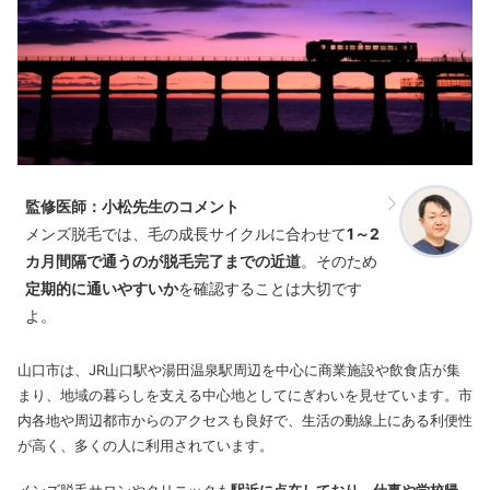
監修医師：小松先生のコメント
メンズ脱毛では、毛の成長サイクルに合わせて
1～2
カ月間隔で通うのが脱毛完了までの近道
。そのため
定期的に通いやすいか
を確認することは大切です
よ。
山口市は、JR山口駅や湯田温泉駅周辺を中心に商業施設や飲食店が集
まり、地域の暮らしを支える中心地としてにぎわいを見せています。市
内各地や周辺都市からのアクセスも良好で、生活の動線上にある利便性
が高く、多くの人に利用されています。
メンズ脱毛サロンやクリニックも
駅近に点在しており、仕事や学校帰