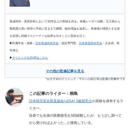
形成外科・美容外科において30年以上の実績を誇る。各種レーザー治療、注入術から
難易度の高い骨切り手術に至るまで網羅。独自理論を追求し、患者様の理想とする姿
を目指し的確でスピーディな結果を出すことに意欲を注ぐ。
▶所属学会・資格：
日本形成外科学会
・認定専門医、
日本美容外科学会
・正会員、医
学博士
▶
クリニック公式HPはこちら
その他の監修記事を見る
*おすすめのクリニック・サロンの紹介章は監修の対象外です
この記事のライター：桐島
日本脱毛安全普及協会(JESA) 3級脱毛士
の資格を保有するラ
イター。
自身でも全身の医療脱毛を5回経験したが、もう少し調べて
から受ければよかった…と後悔している。