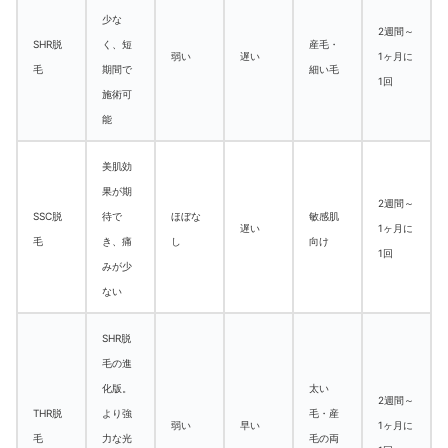
少な
2週間～
SHR脱
く、
短
産毛・
弱い
遅い
1ヶ月に
毛
期間で
細い毛
1回
施術可
能
美肌効
果が期
2週間～
SSC脱
待で
ほぼな
敏感肌
遅い
1ヶ月に
毛
き、痛
し
向け
1回
みが少
ない
SHR脱
毛の進
化版。
太い
2週間～
THR脱
より強
毛・産
弱い
早い
1ヶ月に
毛
力な光
毛の両