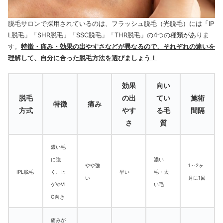
脱毛サロンで採用されているのは、フラッシュ脱毛（光脱毛）には「IP
L脱毛」「SHR脱毛」「SSC脱毛」「THR脱毛」の4つの種類がありま
す。
特徴・痛み・効果の出やすさなどが異なるので、それぞれの違いを
理解して、自分に合った脱毛方法を選びましょう！
効果
向い
脱毛
の出
てい
施術
特徴
痛み
方式
やす
る毛
間隔
さ
質
濃い毛
に強
濃い
やや強
1～2ヶ
IPL脱毛
く、
ヒ
早い
毛・太
い
月に1回
ゲやVI
い毛
O向き
痛みが