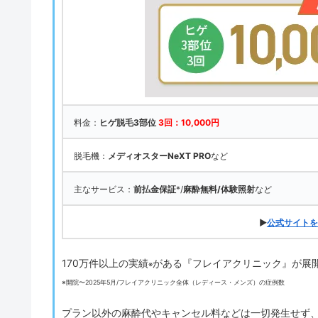
料金：
ヒゲ脱毛3部位
3回：10,000円
脱毛機：
メディオスターNeXT PRO
など
主なサービス：
前払金保証
*/
麻酔無料/体験照射
など
▶
公式サイトを
170万件以上の実績
がある『フレイアクリニック』が展
※
※開院〜2025年5月/フレイアクリニック全体（レディース・メンズ）の症例数
プラン以外の麻酔代やキャンセル料などは一切発生せず