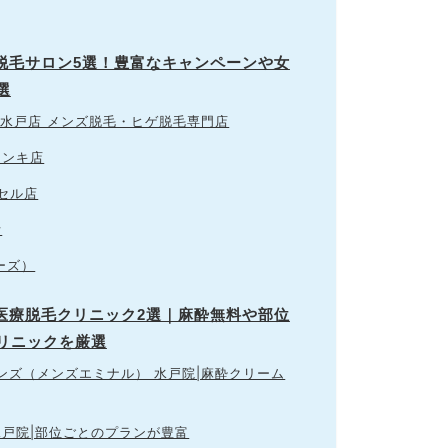
ズ脱毛サロン5選！豊富なキャンペーンや女
選
茨城水戸店 メンズ脱毛・ヒゲ脱毛専門店
ドンキ店
クセル店
断
ワーズ）
ズ医療脱毛クリニック2選｜麻酔無料や部位
リニックを厳選
メンズ（メンズエミナル） 水戸院|麻酔クリーム
 水戸院|部位ごとのプランが豊富