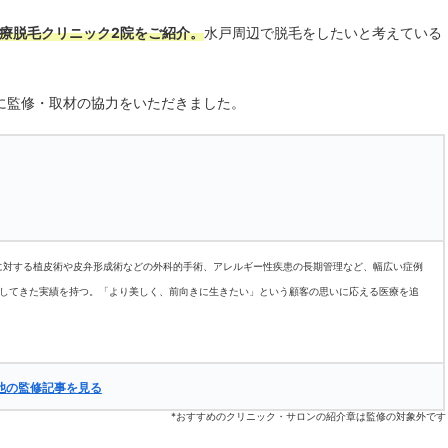
療脱毛クリニック2院をご紹介。
水戸周辺で脱毛をしたいと考えている
に監修・取材の協力をいただきました。
に対する植皮術や皮弁形成術などの外科的手術、アレルギー性疾患の長期管理など、幅広い症例
応してきた実績を持つ。「より美しく、前向きに生きたい」という顧客の思いに応える医療を追
他の監修記事を見る
*おすすめのクリニック・サロンの紹介章は監修の対象外です