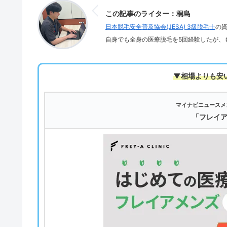
この記事のライター：桐島
日本脱毛安全普及協会(JESA) 3級脱毛士
の
自身でも全身の医療脱毛を5回経験したが、
▼相場よりも安
マイナビニュースメ
「フレイ