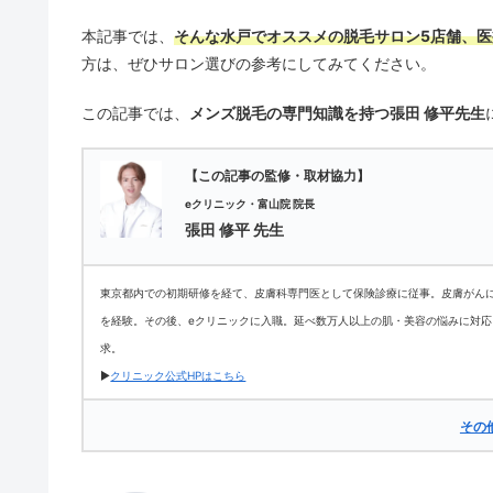
本記事では、
そんな水戸でオススメの脱毛サロン5店舗、医
方は、ぜひサロン選びの参考にしてみてください。
この記事では、
メンズ脱毛の専門知識を持つ張田 修平先生
【この記事の監修・取材協力】
eクリニック・富山院 院長
張田 修平 先生
東京都内での初期研修を経て、皮膚科専門医として保険診療に従事。皮膚がん
を経験。その後、eクリニックに入職。延べ数万人以上の肌・美容の悩みに対
求。
▶
クリニック公式HPはこちら
その