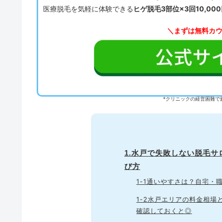
医療脱毛を気軽に体験できる
ヒゲ脱毛3部位×3回10,00
＼まずは無料カ
*クリニックの経営困難で
1.水戸で失敗しない脱毛
び方
1-1通いやすさは？自宅
1-2水戸エリアの料金相
確認しておくと◎