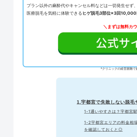
プラン以外の麻酔代やキャンセル料などは一切発生せず
医療脱毛を気軽に体験できる
ヒゲ脱毛3部位×3回10,00
＼まずは無料カ
*クリニックの経営困難で
1.宇都宮で失敗しない脱
1-1通いやすさは？宇都
1-2宇都宮エリアの料金
を確認しておくと◎