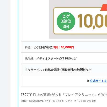
料金：
ヒゲ脱毛3部位
3回：10,000円
脱毛機：
メディオスターNeXT PRO
など
主なサービス：
前払金保証
*/
麻酔無料/体験照射
など
▶
公式サイトを
170万件以上の実績
がある『フレイアクリニック』が展
※
※開院〜2025年5月/フレイアクリニック全体（レディース・メンズ）の症例数