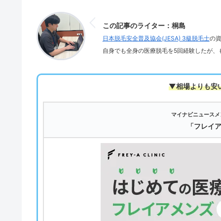
この記事のライター：桐島
日本脱毛安全普及協会(JESA) 3級脱毛士
の
自身でも全身の医療脱毛を5回経験したが、
▼相場よりも安
マイナビニュースメ
「フレイ