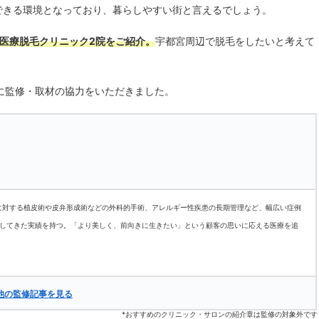
できる環境となっており、暮らしやすい街と言えるでしょう。
医療脱毛クリニック2院をご紹介。
宇都宮周辺で脱毛をしたいと考えて
に監修・取材の協力をいただきました。
に対する植皮術や皮弁形成術などの外科的手術、アレルギー性疾患の長期管理など、幅広い症例
応してきた実績を持つ。「より美しく、前向きに生きたい」という顧客の思いに応える医療を追
他の監修記事を見る
*おすすめのクリニック・サロンの紹介章は監修の対象外です