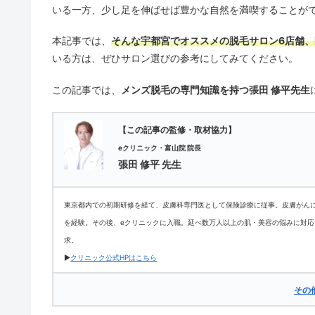
いる一方、少し足を伸ばせば豊かな自然を満喫することが
本記事では、
そんな宇都宮でオススメの脱毛サロン6店舗、
いる方は、ぜひサロン選びの参考にしてみてください。
この記事では、
メンズ脱毛の専門知識を持つ張田 修平先生
【この記事の監修・取材協力】
eクリニック・富山院 院長
張田 修平 先生
東京都内での初期研修を経て、皮膚科専門医として保険診療に従事。皮膚がん
を経験。その後、eクリニックに入職。延べ数万人以上の肌・美容の悩みに対
求。
▶
クリニック公式HPはこちら
その