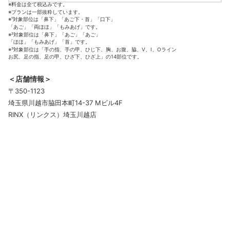
※料金は全て税込みです。
※プランは一部抜粋しています。
※¹対象部位は「鼻下」「あご下・首」「口下」
「あご」「両ほほ」「もみあげ」です。
※²対象部位は「鼻下」「あご」「あご」
「ほほ」「もみあげ」「首」です。
※³対象部位は「手の指、手の甲、ひじ下、胸、お腹、脇、V、I、Oライン
お尻、足の指、足の甲、ひざ下、ひざ上」の14部位です。
＜店舗情報＞
〒350-1123
埼玉県川越市脇田本町14-37 Mビル4F
RINX（リンクス）埼玉川越店