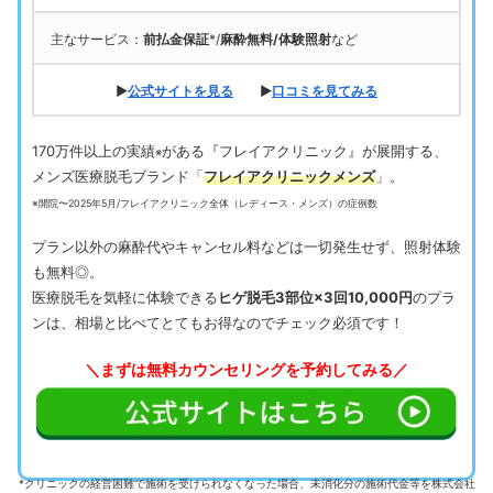
主なサービス：
前払金保証
*/
麻酔無料/体験照射
など
▶
公式サイトを見る
▶
口コミを見てみる
170万件以上の実績
がある『フレイアクリニック』が展開する、
※
メンズ医療脱毛ブランド「
フレイアクリニックメンズ
」。
※開院〜2025年5月/フレイアクリニック全体（レディース・メンズ）の症例数
プラン以外の麻酔代やキャンセル料などは一切発生せず、照射体験
も無料◎。
医療脱毛を気軽に体験できる
ヒゲ脱毛3部位×3回10,000円
のプラ
ンは、相場と比べてとてもお得なのでチェック必須です！
＼まずは無料カウンセリングを予約してみる／
*クリニックの経営困難で施術を受けられなくなった場合、未消化分の施術代金等を株式会社