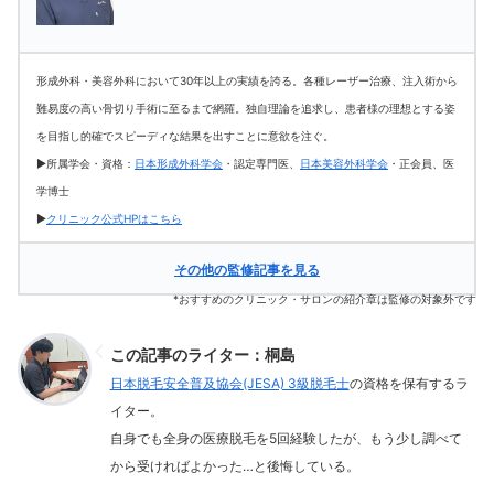
形成外科・美容外科において30年以上の実績を誇る。各種レーザー治療、注入術から
難易度の高い骨切り手術に至るまで網羅。独自理論を追求し、患者様の理想とする姿
を目指し的確でスピーディな結果を出すことに意欲を注ぐ。
▶所属学会・資格：
日本形成外科学会
・認定専門医、
日本美容外科学会
・正会員、医
学博士
▶
クリニック公式HPはこちら
その他の監修記事を見る
*おすすめのクリニック・サロンの紹介章は監修の対象外です
この記事のライター：桐島
日本脱毛安全普及協会(JESA) 3級脱毛士
の資格を保有するラ
イター。
自身でも全身の医療脱毛を5回経験したが、もう少し調べて
から受ければよかった…と後悔している。