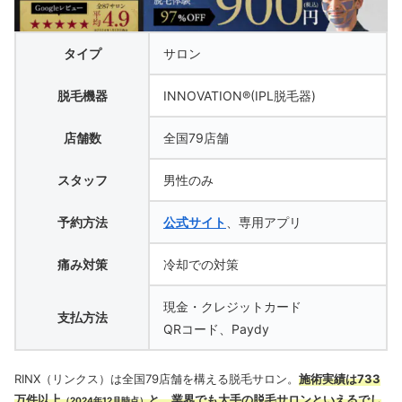
タイプ
サロン
脱毛機器
INNOVATION®(IPL脱毛器)
店舗数
全国79店舗
スタッフ
男性のみ
予約方法
公式サイト
、専用アプリ
痛み対策
冷却での対策
現金・クレジットカード
支払方法
QRコード、Paydy
RINX（リンクス）は全国79店舗を構える脱毛サロン。
施術実績は733
万件以上
と、業界でも大手の脱毛サロンといえるでし
（2024年12月時点）