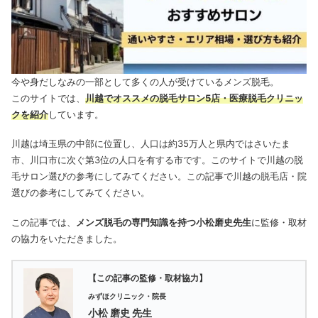
今や身だしなみの一部として多くの人が受けているメンズ脱毛。
このサイトでは、
川越でオススメの脱毛サロン5店・医療脱毛クリニッ
ク
を紹介
しています。
川越は埼玉県の中部に位置し、人口は約35万人と県内ではさいたま
市、川口市に次ぐ第3位の人口を有する市です。このサイトで川越の脱
毛サロン選びの参考にしてみてください。この記事で川越の脱毛店・院
選びの参考にしてみてください。
この記事では、
メンズ脱毛の専門知識を持つ小松磨史先生
に監修・取材
の協力をいただきました。
【この記事の監修・取材協力】
みずほクリニック・院長
小松 磨史 先生