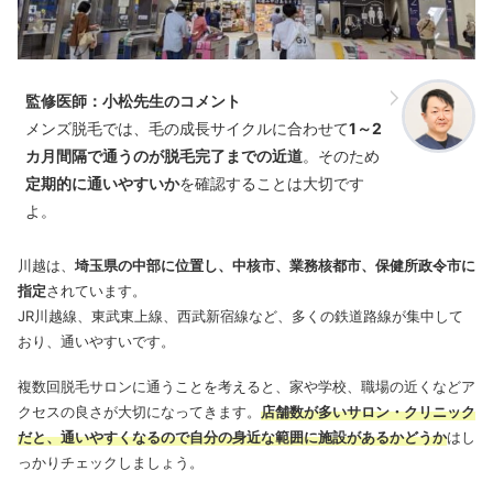
監修医師：小松先生のコメント
メンズ脱毛では、毛の成長サイクルに合わせて
1～2
カ月間隔で通うのが脱毛完了までの近道
。そのため
定期的に通いやすいか
を確認することは大切です
よ。
川越は、
埼玉県の中部に位置し、中核市、業務核都市、保健所政令市に
指定
されています。
JR川越線、東武東上線、西武新宿線など、多くの鉄道路線が集中して
おり、通いやすいです。
複数回脱毛サロンに通うことを考えると、家や学校、職場の近くなどア
クセスの良さが大切になってきます。
店舗数が多いサロン・クリニック
だと、通いやすくなるので自分の身近な範囲に施設があるかどうか
はし
っかりチェックしましょう。