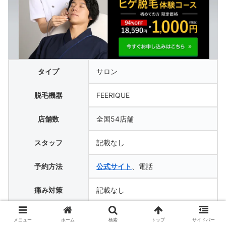
タイプ
サロン
脱毛機器
FEERIQUE
店舗数
全国54店舗
スタッフ
記載なし
予約方法
公式サイト
、電話
痛み対策
記載なし
現金、クレジットカード（Visa/Ma
支払方法
メニュー
ホーム
検索
トップ
サイドバー