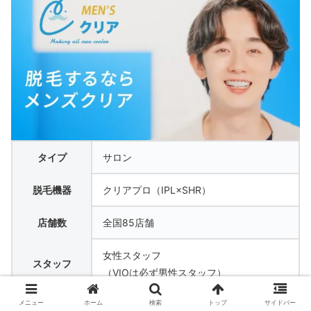
タイプ
サロン
脱毛機器
クリアプロ（IPL×SHR）
店舗数
全国85店舗
女性スタッフ
スタッフ
（VIOは必ず男性スタッフ）
メニュー
ホーム
検索
トップ
サイドバー
予約方法
専用アプリあり