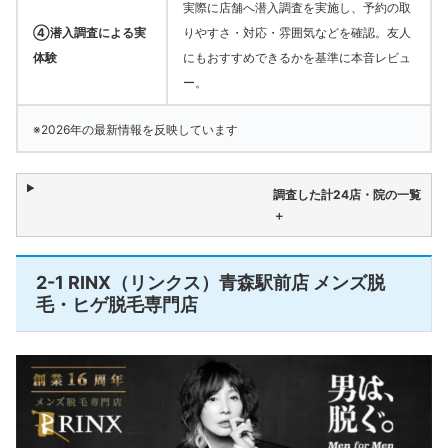
実際に店舗へ潜入調査を実施し、予約の取
④潜入調査による実
りやすさ・対応・雰囲気などを確認。友人
体験
にもおすすめできるかを基準に本音レビュ
ー。
※2026年の最新情報を反映しています
調査した計24店・院の一覧
＋
2-1 RINX（リンクス）青森駅前店 メンズ脱
毛・ヒゲ脱毛専門店