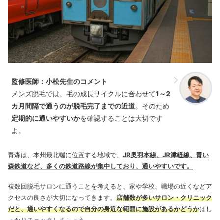
監修医師：小松先生のコメント
メンズ脱毛では、毛の成長サイクルに合わせて
1～2
カ月間隔で通うのが脱毛完了までの近道
。そのため
定期的に通いやすいか
を確認することは大切です
よ。
青森は、本州最北端に位置する地域で、
JR奥羽本線、JR津軽線、青い
森鉄道など、多くの鉄道路線が集中しており、通いやすいです。
複数回脱毛サロンに通うことを考えると、家や学校、職場の近くなどア
クセスの良さが大切になってきます。
店舗数が多いサロン・クリニック
だと、通いやすくなるので自分の身近な範囲に施設があるかどうか
はし
っかりチェックしましょう。