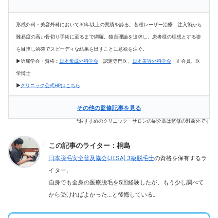
形成外科・美容外科において30年以上の実績を誇る。各種レーザー治療、注入術から
難易度の高い骨切り手術に至るまで網羅。独自理論を追求し、患者様の理想とする姿
を目指し的確でスピーディな結果を出すことに意欲を注ぐ。
▶所属学会・資格：
日本形成外科学会
・認定専門医、
日本美容外科学会
・正会員、医
学博士
▶
クリニック公式HPはこちら
その他の監修記事を見る
*おすすめのクリニック・サロンの紹介章は監修の対象外です
この記事のライター：桐島
日本脱毛安全普及協会(JESA) 3級脱毛士
の資格を保有するラ
イター。
自身でも全身の医療脱毛を5回経験したが、もう少し調べて
から受ければよかった…と後悔している。