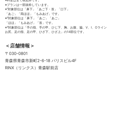
※プランは一部抜粋しています。
※¹対象部位は「鼻下」「あご下・首」「口下」
「あご」「両ほほ」「もみあげ」です。
※²対象部位は「鼻下」「あご」「あご」
「ほほ」「もみあげ」「首」です。
※³対象部位は「手の指、手の甲、ひじ下、胸、お腹、脇、V、I、Oライン
お尻、足の指、足の甲、ひざ下、ひざ上」の14部位です。
＜店舗情報＞
〒030-0801
青森県青森市新町2-6-18 パリスビル4F
RINX（リンクス）青森駅前店