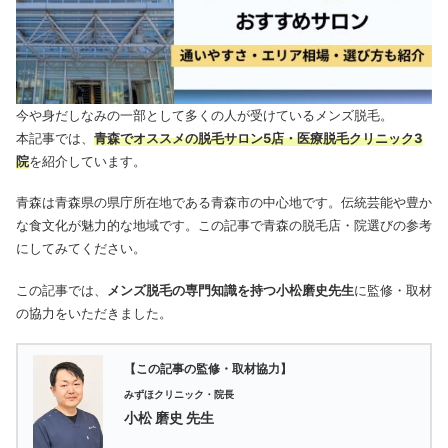
今や身だしなみの一部として多くの人が受けているメンズ脱毛。
本記事では、
青森
でオススメの脱毛サロン5店・医療脱毛クリニック3
院
を紹介しています。
青森は青森県の県庁所在地である青森市の中心地です。伝統芸能や豊か
な食文化が魅力的な地域です。この記事で青森の脱毛店・院選びの参考
にしてみてください。
この記事では、
メンズ脱毛の専門知識を持つ小松磨史先生
に監修・取材
の協力をいただきました。
【この記事の監修・取材協力】
みずほクリニック・院長
小松 磨史 先生