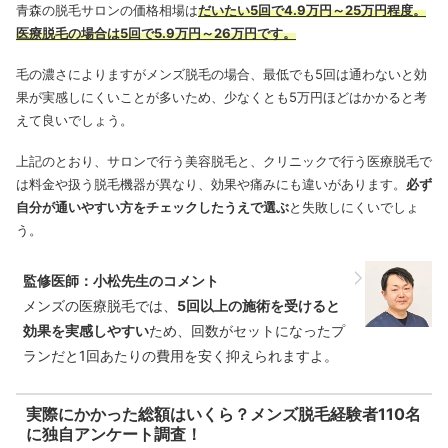
青森の脱毛サロンの価格相場は
だいたい5回で4.9万円～25万円程度。
医療脱毛の場合は5回で5.9万円～26万円です。
毛の濃さによりますがメンズ脱毛の場合、最低でも5回は通わないと効
果が実感しにくいことが多いため、少なくとも5万円ほどはかかると考
えて良いでしょう。
上記のとおり、サロンで行う美容脱毛と、クリニックで行う医療脱毛で
は料金や扱う脱毛機器が異なり、効果や痛みにも違いがあります。
必ず
自分が通いやすい方をチェックしたうえで選ぶ
と失敗しにくいでしょ
う。
監修医師：小松先生のコメント
メンズの医療脱毛では、
5回以上の施術を受けると
効果を実感しやすい
ため、回数がセットになったプ
ランだと1回あたりの費用を安く抑えられますよ。
実際にかかった総額はいくら？メンズ脱毛経験者110名
に独自アンケート調査！