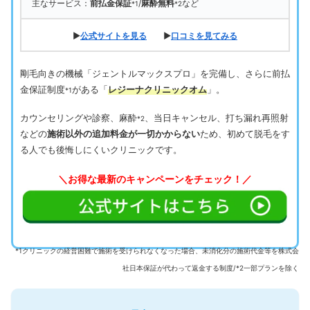
主なサービス：
前払金保証
/
麻酔無料
など
*1
*2
▶
公式サイトを見る
▶
口コミを見てみる
剛毛向きの機械「ジェントルマックスプロ」を完備し、さらに前払
金保証制度
がある「
レジーナクリニックオム
」。
*1
カウンセリングや診察、麻酔
、当日キャンセル、打ち漏れ再照射
*2
などの
施術以外の追加料金が一切かからない
ため、初めて脱毛をす
る人でも後悔しにくいクリニックです。
＼お得な最新のキャンペーンをチェック！／
*1クリニックの経営困難で施術を受けられなくなった場合、未消化分の施術代金等を株式会
社日本保証が代わって返金する制度/*2一部プランを除く